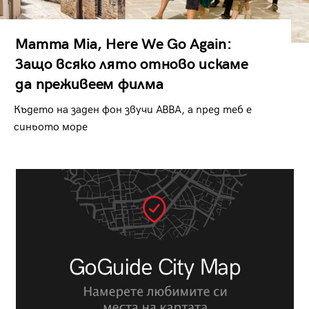
Mamma Mia, Here We Go Again:
Защо всяко лято отново искаме
да преживеем филма
Където на заден фон звучи ABBA, а пред теб е
синьото море