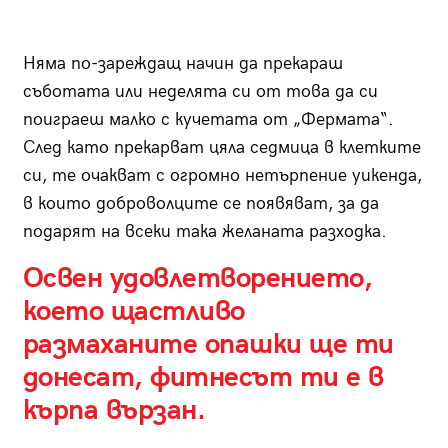
Няма по-зареждащ начин да прекараш
съботата или неделята си от това да си
поиграеш малко с кучетата от „Фермата“.
След като прекарват цяла седмица в клетките
си, те очакват с огромно нетърпение уикенда,
в които доброволците се появяват, за да
подарят на всеки така желаната разходка.
Освен удовлетворението,
което щастливо
размаханите опашки ще ти
донесат, фитнесът ти е в
кърпа вързан.