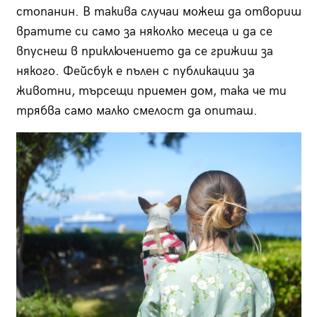
стопанин. В такива случаи можеш да отвориш
вратите си само за няколко месеца и да се
впуснеш в приключението да се грижиш за
някого. Фейсбук е пълен с публикации за
животни, търсещи приемен дом, така че ти
трябва само малко смелост да опиташ.