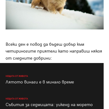
Всеки ден е повод да бъдеш добър към
четириногите приятели като направиш някоя
от следните добрини:
НЕЩАТА ОТ ЖИВОТА
Лятото винаги е в минало време
НЕЩАТА ОТ ЖИВОТА
Събития за седмицата: уикенд на морето