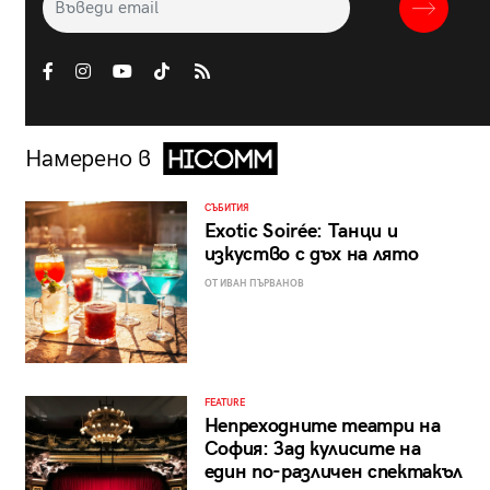
Намерено в
СЪБИТИЯ
Exotic Soirée: Танци и
изкуство с дъх на лято
ОТ ИВАН ПЪРВАНОВ
FEATURE
Непреходните театри на
София: Зад кулисите на
един по-различен спектакъл