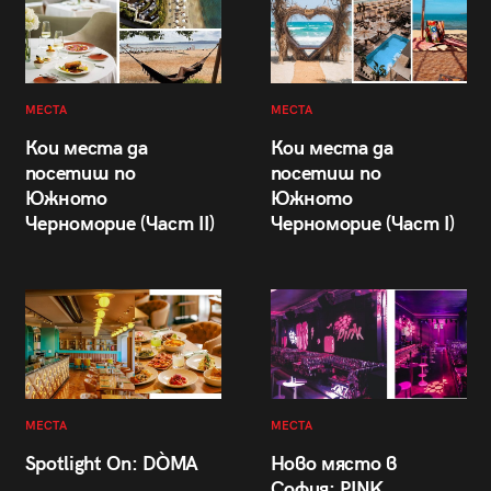
МЕСТА
МЕСТА
Кои места да
Кои места да
посетиш по
посетиш по
Южното
Южното
Черноморие (Част II)
Черноморие (Част I)
МЕСТА
МЕСТА
Spotlight On: DÒMA
Ново място в
София: PINK