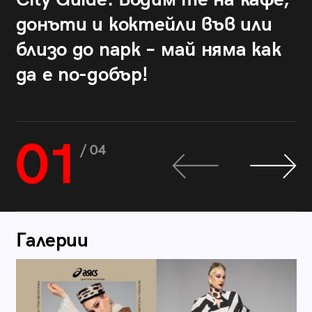
донъти и коктейли във или
близо до парк – май няма как
да е по-добър!
01
/ 04
Галерии