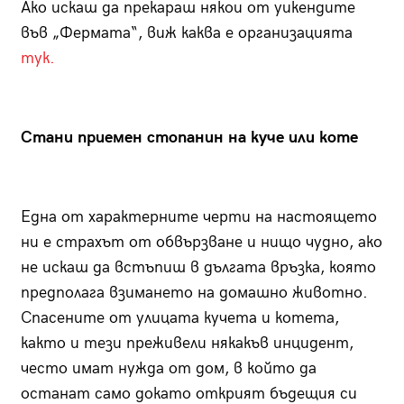
Ако искаш да прекараш някои от уикендите
във „Фермата“, виж каква е организацията
тук.
Стани приемен стопанин на куче или коте
Една от характерните черти на настоящето
ни е страхът от обвързване и нищо чудно, ако
не искаш да встъпиш в дългата връзка, която
предполага взимането на домашно животно.
Спасените от улицата кучета и котета,
както и тези преживели някакъв инцидент,
често имат нужда от дом, в който да
останат само докато открият бъдещия си