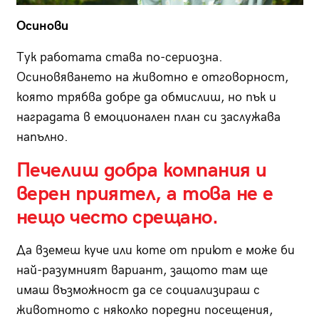
Осинови
Тук работата става по-сериозна.
Осиновяването на животно е отговорност,
която трябва добре да обмислиш, но пък и
наградата в емоционален план си заслужава
напълно.
Печелиш добра компания и
верен приятел, а това не е
нещо често срещано.
Да вземеш куче или коте от приют е може би
най-разумният вариант, защото там ще
имаш възможност да се социализираш с
животното с няколко поредни посещения,