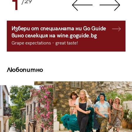
1
/29
Избери от специалната ни Go Guide
вино селекция на wine.goguide.bg
Grape expectations - great taste!
Любопитно