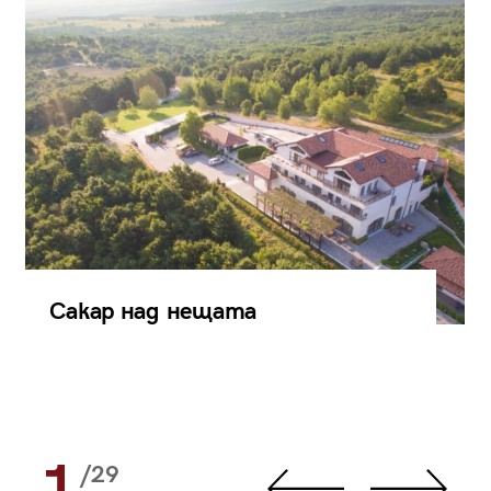
Сакар над нещата
1
/29