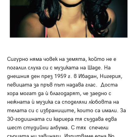
Сигурно няма човек на земята, който не е
погалил слуха си с музиката на Шаде. На
днешния ден през 1959 г. в Ибадан, Нигерия,
певицата за пръв път надава глас. Доста
хора могат да ѝ благодарят, че заедно с
нежната ѝ музика са споделяли любовта на
телата си с избраниците, които са имали. За
30-годишната си кариера тя създава едва
шест студийни албума. С тях спечели
сърцата ни завинаги. Изпитваме една No