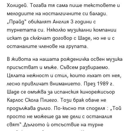
Холидей. Тогава тя сама пише текстовете и
мелодиите на носталгичните си балади.
„Прайд“ обикалят Англия 3 години с
турнетата си. Няколко музикални компании
искат да сключат договор с Шаде, но не и с
останалите членове на групата.
В живота на нашата рожденичка освен музика
присъстват и мъже. Съвсем разбираемо.
Цялата нежност и стил, които лъхат от нея,
лесно привличат вниманието. През 1989 г.
Шаде се омъжва за испанския кинорежисьор
Карлос Скола Плиего. Този брак обаче не
продължава дълго. По-късно тя споделя : „Той
просто не можеше да ме дели с останалия
свят“.Дългото ѝ отсъствие на турне