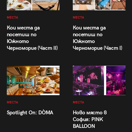
МЕСТА
МЕСТА
Кои места да
Кои места да
посетиш по
посетиш по
Южното
Южното
Черноморие (Част II)
Черноморие (Част I)
МЕСТА
МЕСТА
Spotlight On: DÒMA
Ново място в
София: PINK
BALLOON