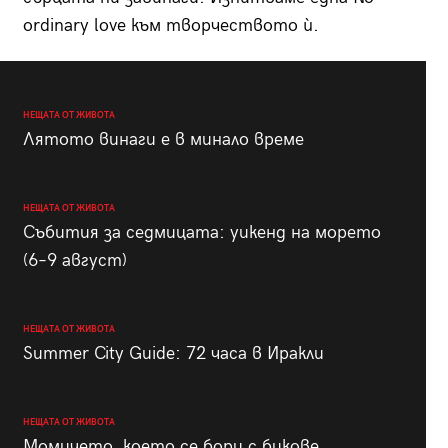
ordinary love към творчеството ѝ.
НЕЩАТА ОТ ЖИВОТА
Лятото винаги е в минало време
НЕЩАТА ОТ ЖИВОТА
Събития за седмицата: уикенд на морето
(6–9 август)
НЕЩАТА ОТ ЖИВОТА
Summer City Guide: 72 часа в Иракли
НЕЩАТА ОТ ЖИВОТА
Момичето, което се бори с бикове