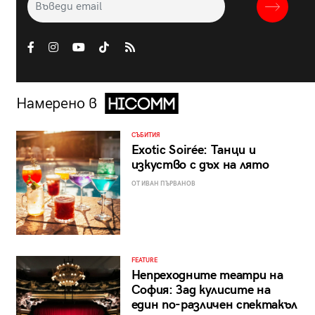
Намерено в
СЪБИТИЯ
Exotic Soirée: Танци и
изкуство с дъх на лято
ОТ ИВАН ПЪРВАНОВ
FEATURE
Непреходните театри на
София: Зад кулисите на
един по-различен спектакъл