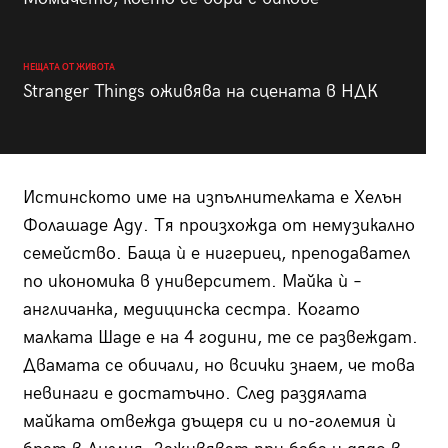
НЕЩАТА ОТ ЖИВОТА
Stranger Things оживява на сцената в НДК
Истинското име на изпълнителката е Хелън
Фолашаде Аду. Тя произхожда от немузикално
семейство. Баща ѝ е нигериец, преподавател
по икономика в университет. Майка ѝ –
англичанка, медицинска сестра. Когато
малката Шаде е на 4 години, те се развеждат.
Двамата се обичали, но всички знаем, че това
невинаги е достатъчно. След раздялата
майката отвежда дъщеря си и по-големия ѝ