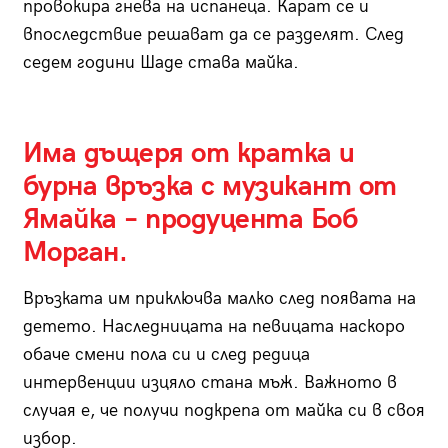
провокира гнева на испанеца. Карат се и
впоследствие решават да се разделят. След
седем години Шаде става майка.
Има дъщеря от кратка и
бурна връзка с музикант от
Ямайка – продуцента Боб
Морган.
Връзката им приключва малко след появата на
детето. Наследницата на певицата наскоро
обаче смени пола си и след редица
интервенции изцяло стана мъж. Важното в
случая е, че получи подкрепа от майка си в своя
избор.