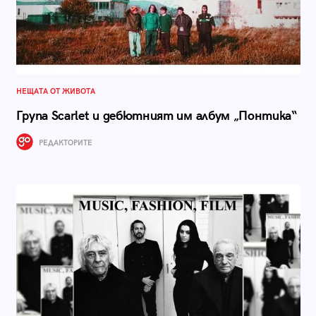
НЕЩАТА ОТ ЖИВОТА
Група Scarlet и дебютният им албум „Понтика“
РЕДАКТОРИТЕ