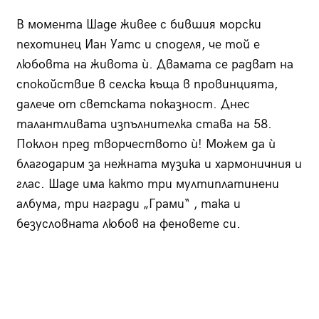
В момента Шаде живее с бившия морски
пехотинец Иан Уатс и споделя, че той е
любовта на живота ѝ. Двамата се радват на
спокойствие в селска къща в провинцията,
далече от светската показност. Днес
талантливата изпълнителка става на 58.
Поклон пред творчеството ѝ! Можем да ѝ
благодарим за нежната музика и хармоничния и
глас. Шаде има както три мултиплатинени
албума, три награди „Грами“ , така и
безусловната любов на феновете си.