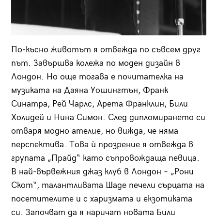
По-късно животът я отвежда по съвсем друг
път. Завършва колежа по моден дизайн в
Лондон. Но още тогава е почитателка на
музиката на Даяна Уошингтън, Франк
Синатра, Рей Чарлс, Арета Франклин, Били
Холидей и Нина Симон. След дипломирането си
отваря модно ателие, но вижда, че няма
перспектива. Това ѝ прозрение я отвежда в
групата „Прайд“ като съпровождаща певица.
В най-вървежния джаз клуб в Лондон – „Рони
Скот“, талантливата Шаде печели сърцата на
посетителите и с харизмата и екзотиката
си. Започват да я наричат новата Били