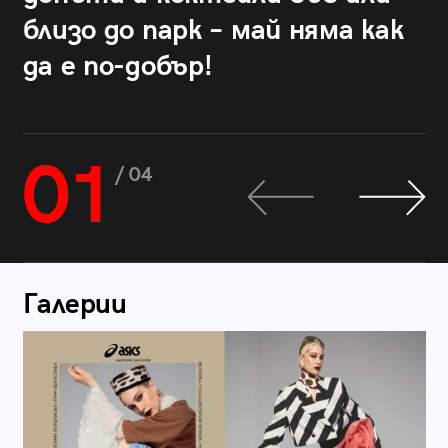
близо до парк – май няма как
да е по-добър!
01
/ 04
Галерии