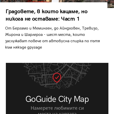
Градовете, в които кацаме, но
никога не оставаме: Част 1
От Бергамо и Меминген, до Айндховен, Тревизо,
Жирона и Шарлероа - шест места, които
заслужават повече от автобусна спирка по пътя
към някъде другаде