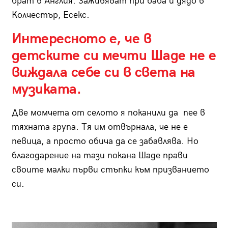
брат в Англия. Заживяват при баба и дядо в
Колчестър, Есекс.
Интересното е, че в
детските си мечти Шаде не е
виждала себе си в света на
музиката.
Две момчета от селото я поканили да пее в
тяхната група. Тя им отвърнала, че не е
певица, а просто обича да се забавлява. Но
благодарение на тази покана Шаде прави
своите малки първи стъпки към призванието
си.