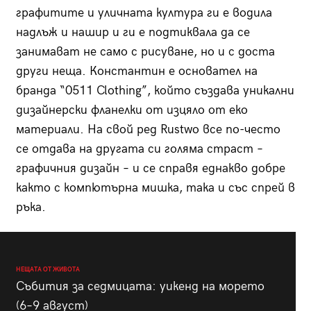
графитите и уличната култура ги е водила
надлъж и нашир и ги е подтиквала да се
занимават не само с рисуване, но и с доста
други неща. Константин е основател на
бранда “0511 Clothing”, който създава уникални
дизайнерски фланелки от изцяло от еко
материали. На свой ред Rustwo все по-често
се отдава на другата си голяма страст –
графичния дизайн – и се справя еднакво добре
както с компютърна мишка, така и със спрей в
ръка.
НЕЩАТА ОТ ЖИВОТА
Събития за седмицата: уикенд на морето
(6–9 август)