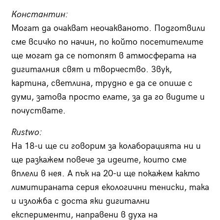
Константин:
Могат да очакват неочакваното. Подготвили
сме всичко по начин, по който посетителите
ще могат да се потопят в атмосферата на
дигиталния свят и творчество. Звук,
картина, светлина, трудно е да се опише с
думи, затова просто елате, за да го видите и
почуствате.
Rustwo:
На 18-и ще си говорим за колаборацията ни и
ще разкажем повече за идеите, които сме
вплели в нея. А пък на 20-и ще покажем както
лимитираната серия екологични тениски, така
и изложба с доста яки дигитални
експерименти, направени в духа на