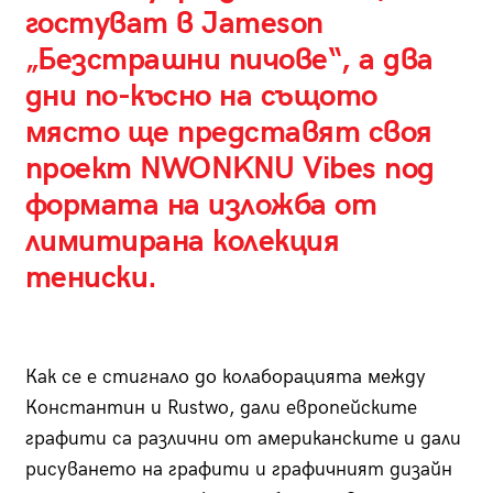
гостуват в Jameson
„Безстрашни пичове“, а два
дни по-късно на същото
място ще представят своя
проект NWONKNU Vibеs под
формата на изложба от
лимитирана колекция
тениски.
Как се е стигнало до колаборацията между
Константин и Rustwo, дали европейските
графити са различни от американските и дали
рисуването на графити и графичният дизайн