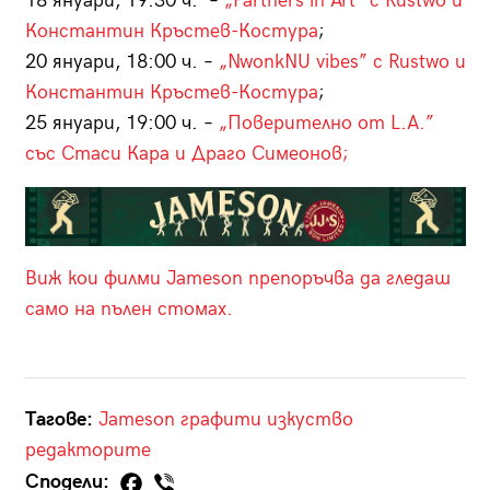
18 януари, 19:30 ч. –
„Partners in Art” с Rustwo и
Константин Кръстев-Костура
;
20 януари, 18:00 ч. –
„NwonkNU vibes” с Rustwo и
Константин Кръстев-Костура
;
25 януари, 19:00 ч. –
„Поверително от L.A.”
със Стаси Кара и Драго Симеонов;
Виж кои филми Jameson препоръчва да гледаш
само на пълен стомах.
Тагове:
Jameson
графити
изкуство
редакторите
Сподели: