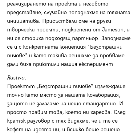
реализирането на проекта и неговото
представяне, случайно попаднахме на тяхната
инициатива. Присъствали сме на други
творчески проекти, подкрепени от Jameson, и
ни се сториха подходящ партньор. Запознахме
се и с конкретната концепция "Безстрашни
пичове" и като такива решихме да пробваме
дали биха приютили нашия експеримент.
Rustwo:
Проектът „Безстрашни пичове“ изглеждаше
точно като място за нашата колаборация,
защото не залагаме на нещо стандартно. И
просто правим това, което ни харесва. След
кратък разговор с тях видяхме, че и те се
кефят на идеята ни, и всичко беше решено