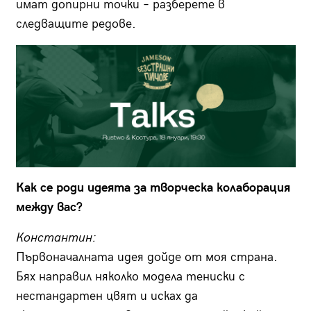
имат допирни точки – разберете в
следващите редове.
Как се роди идеята за творческа колаборация
между вас?
Константин:
Първоначалната идея дойде от моя страна.
Бях направил няколко модела тениски с
нестандартен цвят и исках да