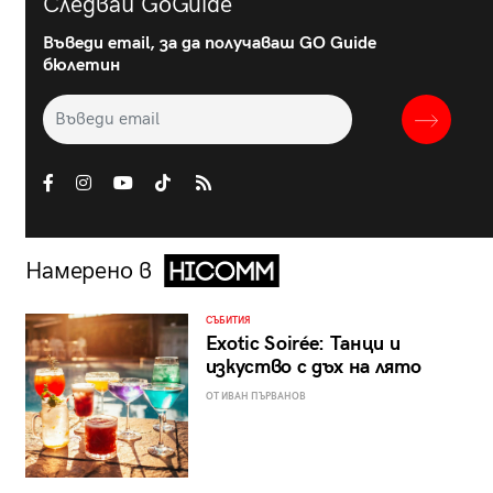
Следвай GoGuide
Въведи email, за да получаваш GO Guide
бюлетин
Намерено в
СЪБИТИЯ
Exotic Soirée: Танци и
изкуство с дъх на лято
ОТ ИВАН ПЪРВАНОВ