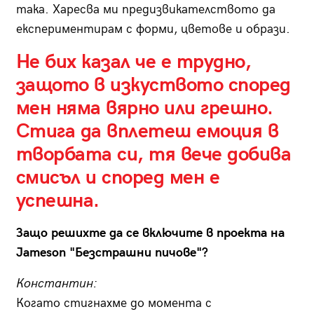
така. Харесва ми предизвикателството да
експериментирам с форми, цветове и образи.
Не бих казал че е трудно,
защото в изкуството според
мен няма вярно или грешно.
Стига да вплетеш емоция в
творбата си, тя вече добива
смисъл и според мен е
успешна.
Защо решихте да се включите в проекта на
Jameson "Безстрашни пичове"?
Константин:
Когато стигнахме до момента с