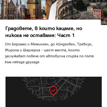
Градовете, в които кацаме, но
никога не оставаме: Част 1
От Бергамо и Меминген, до Айндховен, Тревизо,
Жирона и Шарлероа - шест места, които
заслужават повече от автобусна спирка по пътя
към някъде другаде