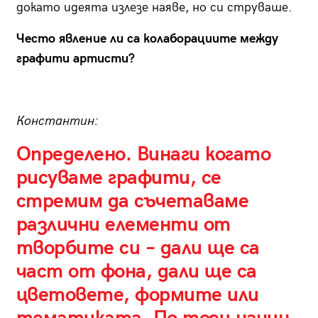
докато идеята излезе наяве, но си струваше.
Често явление ли са колаборациите между
графити артисти?
Константин:
Определено. Винаги когато
рисуваме графити, се
стремим да съчетаваме
различни елементи от
творбите си – дали ще са
част от фона, дали ще са
цветовете, формите или