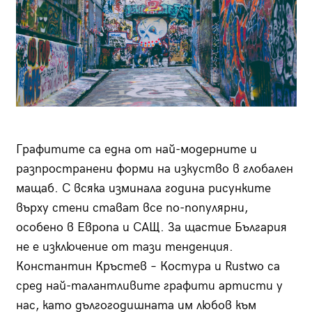
Графитите са една от най-модерните и
разпространени форми на изкуство в глобален
мащаб. С всяка изминала година рисунките
върху стени стават все по-популярни,
особено в Европа и САЩ. За щастие България
не е изключение от тази тенденция.
Константин Кръстев – Костура и Rustwo са
сред най-талантливите графити артисти у
нас, като дългогодишната им любов към