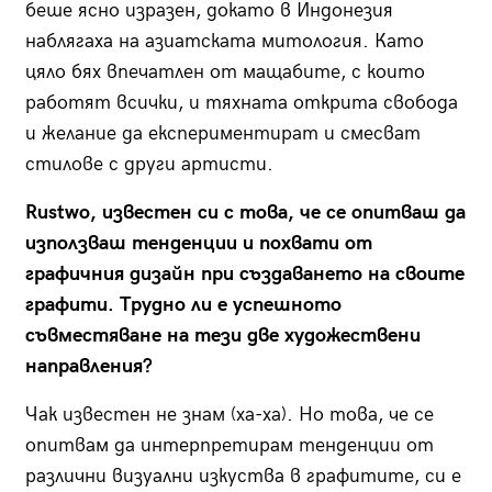
беше ясно изразен, докато в Индонезия
наблягаха на азиатската митология. Като
цяло бях впечатлен от мащабите, с които
работят всички, и тяхната открита свобода
и желание да експериментират и смесват
стилове с други артисти.
Rustwo, известен си с това, че се опитваш да
използваш тенденции и похвати от
графичния дизайн при създаването на своите
графити. Трудно ли е успешното
съвместяване на тези две художествени
направления?
Чак известен не знам (ха-ха). Но това, че се
опитвам да интерпретирам тенденции от
различни визуални изкуства в графитите, си е