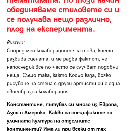
тематиката. По този начин
обединяваме стиловете си и
се получава нещо различно,
плод на експеримента.
Rustwo:
Според мен колаборациите са това, което
развива сцената, и ме радва фактът, че
напоследък все по-често се случват подобни
неща. Също така, както Косьо каза, всяко
рисуване на стена с други артисти си е една
своеобразна колаборация.
Константине, пътувал си много из Европа,
Азия и Америка. Какви са спецификите на
уличната култура на отделните
континенти? Има ли при всеки от тях