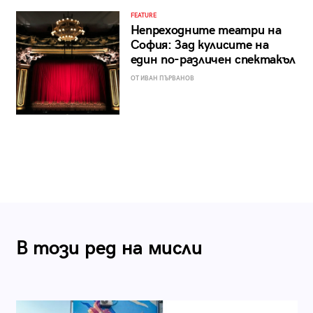
FEATURE
Непреходните театри на
София: Зад кулисите на
един по-различен спектакъл
ОТ ИВАН ПЪРВАНОВ
В този ред на мисли