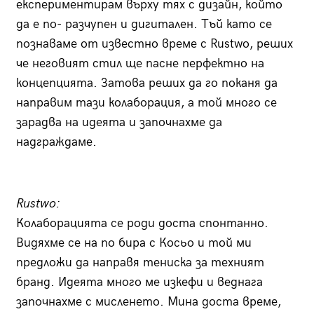
експериментирам върху тях с дизайн, който
да е по- разчупен и дигитален. Тъй като се
познаваме от известно време с Rustwo, реших
че неговият стил ще пасне перфектно на
концепцията. Затова реших да го поканя да
направим тази колаборация, а той много се
зарадва на идеята и започнахме да
надграждаме.
Rustwo:
Колаборацията се роди доста спонтанно.
Видяхме се на по бира с Косьо и той ми
предложи да направя тениска за техният
бранд. Идеята много ме изкефи и веднага
започнахме с мисленето. Мина доста време,