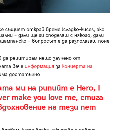
е същият открай време (сладко-кисел, ако
ални – дали ще ги споделяш с някого, дали
 шампанско – въпросът е да разполагаш поне
й да рецитирам нещо заучено от
ната вече
информация
за
концерта на
 има достатъчно.
ата ми на рипийт е
Hero
, I
ver make you love me
,
стига
вдъхновение на тези пет