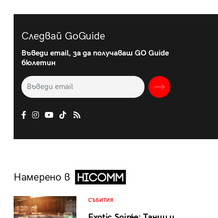
Следвай GoGuide
Въведи email, за да получаваш GO Guide
бюлетин
Намерено в
СЪБИТИЯ
Exotic Soirée: Танци и