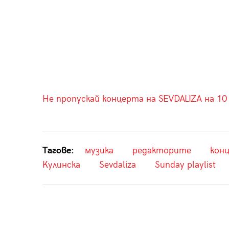
Не пропускай концерта на SEVDALIZA на 10
Тагове:
музика
редакторите
кон
Кулинска
Sevdaliza
Sunday playlist