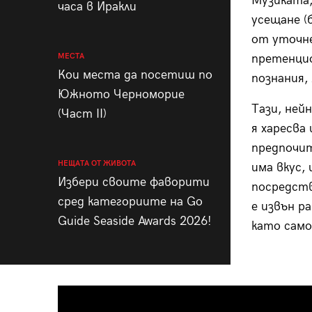
Музиката,
часа в Иракли
усещане (
от уточне
МЕСТА
претенцио
Кои места да посетиш по
познания, 
Южното Черноморие
Тази, ней
(Част II)
я харесва
предпочит
НЕЩАТА ОТ ЖИВОТА
има вкус, 
Избери своите фаворити
посредств
сред категориите на Go
е извън р
Guide Seaside Awards 2026!
като само