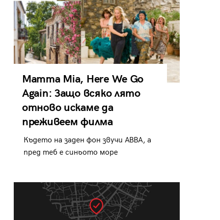
Mamma Mia, Here We Go
Again: Защо всяко лято
отново искаме да
преживеем филма
Където на заден фон звучи ABBA, а
пред теб е синьото море