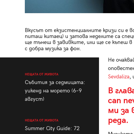
Вкусът от екзистенциалните кризи си е вс
питаш китаец) и затова неделите са специ
ще тънеш в завивките, или ще се къпеш в
с добра музика за фон.
Не очаква
оповесте
НЕЩАТА ОТ ЖИВОТА
Sevdaliza
,
Събития за седмицата:
В глав
уикенд на морето (6–9
can ne
август)
ми за 
реда.
НЕЩАТА ОТ ЖИВОТА
Summer City Guide: 72