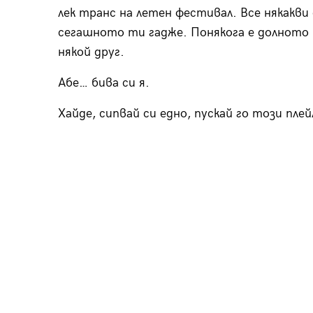
лек транс на летен фестивал. Все някакви
сегашното ти гадже. Понякога е долното т
някой друг.
Абе… бива си я.
Хайде, сипвай си едно, пускай го този пле