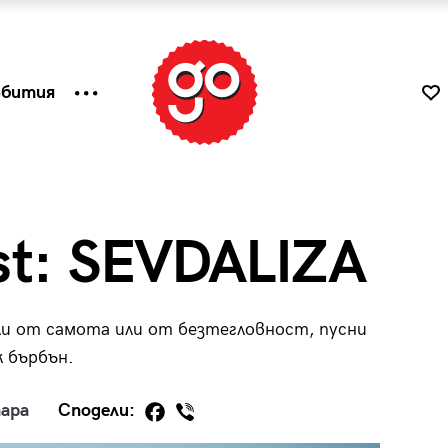
ъбития
ist: SEVDALIZA
али от самота или от безтегловност, пусни
к бърбън.
ара
Сподели:
к
Tender is the Wine – Какво
чаша
се пие на Лазурния бряг