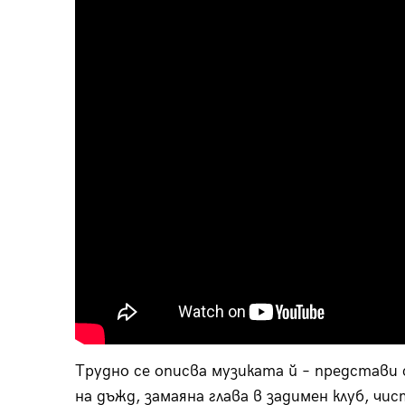
Трудно се описва музиката й – представи 
на дъжд, замаяна глава в задимен клуб, чи