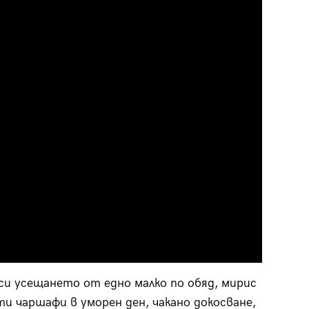
си усещането от едно малко по обяд, мирис
сти чаршафи в уморен ден, чакано докосване,