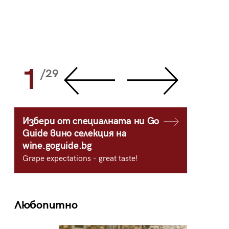
1
2
/29
/
Избери от специалната ни Go
Guide вино селекция на
wine.goguide.bg
Grape expectations - great taste!
Любопитно