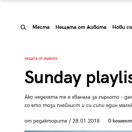
Места
Нещата от живота
Нови с
НЕЩАТА ОТ ЖИВОТА
Sunday playl
Ако неделята те е хванала за гърлото - д
го ето този плейлист и си сипи един малъ
от редакторите / 28.01.2018
0 комент
 Shareable:
Summer Prelude: ка
лги вечери и
започва лятото в 