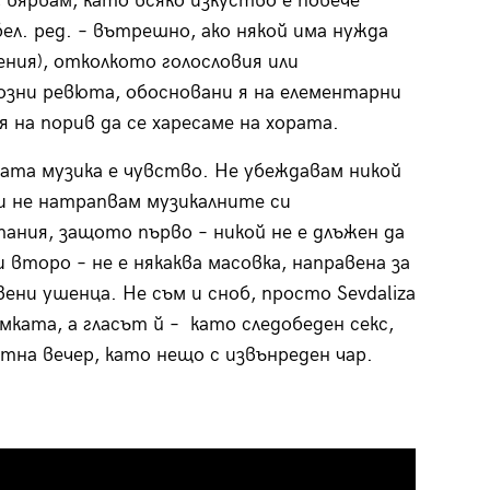
 вярвам, като всяко изкуство е повече
бел. ред. – вътрешно, ако някой има нужда
ния), отколкото голословия или
зни ревюта, обосновани я на елементарни
я на порив да се харесаме на хората.
ната музика е чувство. Не убеждавам никой
 и не натрапвам музикалните си
ания, защото първо – никой не е длъжен да
и второ – не е някаква масовка, направена за
ени ушенца. Не съм и сноб, просто Sevdaliza
амката, а гласът й – като следобеден секс,
тна вечер, като нещо с извънреден чар.