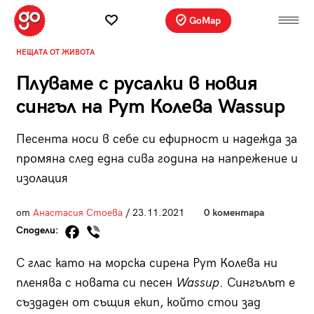
GoMap
НЕЩАТА ОТ ЖИВОТА
Плуваме с русалки в новия
сингъл на Рут Колева Wassup
Песента носи в себе си ефирност и надежда за
промяна след една сива година на напрежение и
изолация
от
Анастасия Стоева
/ 23.11.2021
0 коментара
Сподели:
С глас като на морска сирена Рут Колева ни
пленява с новата си песен
Wassup
. Сингълът е
създаден от същия екип, който стои зад