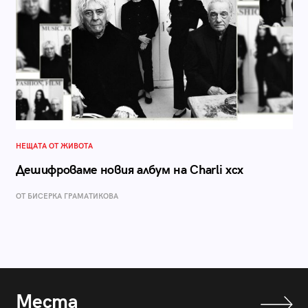
НЕЩАТА ОТ ЖИВОТА
Дешифроваме новия албум на Charli xcx
ОТ БИСЕРКА ГРАМАТИКОВА
Места