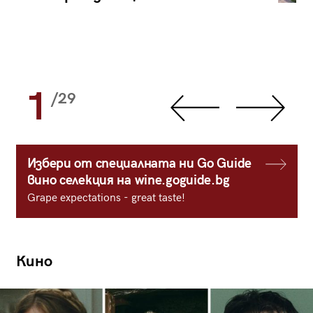
1
/29
Избери от специалната ни Go Guide
вино селекция на wine.goguide.bg
Grape expectations - great taste!
Кино