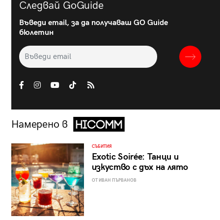
Следвай GoGuide
Въведи email, за да получаваш GO Guide
бюлетин
Намерено в
СЪБИТИЯ
Exotic Soirée: Танци и
изкуство с дъх на лято
ОТ ИВАН ПЪРВАНОВ