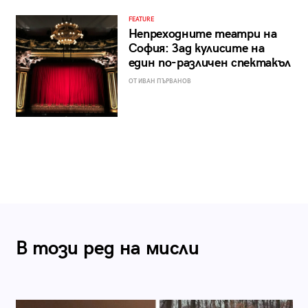
FEATURE
Непреходните театри на
София: Зад кулисите на
един по-различен спектакъл
ОТ ИВАН ПЪРВАНОВ
В този ред на мисли