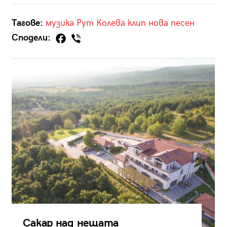
Тагове:
музика
Рут Колева
клип
нова песен
Сподели:
Сакар над нещата