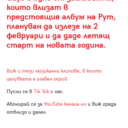
които влизат в
предстоящия албум на Рут,
плануван да излезе на 2
февруари и да даде летящ
старт на новата година.
Виж и тези музикални клипове, в които
целувката е главен герой
Пусни се в
Tik Tok
с нас.
Абонирай се за
YouTube канала ни
и виж града
отблизо и далеч.