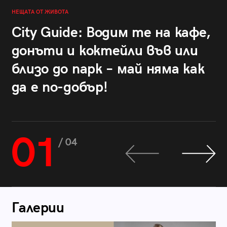
НЕЩАТА ОТ ЖИВОТА
City Guide: Водим те на кафе,
донъти и коктейли във или
близо до парк – май няма как
да е по-добър!
01
/ 04
Галерии