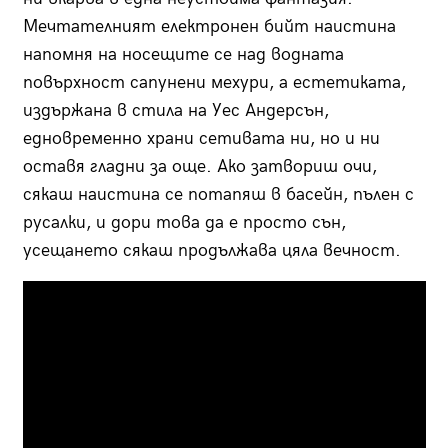
Мечтателният електронен бийт наистина
напомня на носещите се над водната
повърхност сапунени мехури, а естетиката,
издържана в стила на Уес Андерсън,
едновременно храни сетивата ни, но и ни
оставя гладни за още. Ако затвориш очи,
сякаш наистина се потапяш в басейн, пълен с
русалки, и дори това да е просто сън,
усещането сякаш продължава цяла вечност.