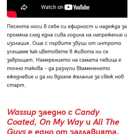
Песента носи в себе си ефирност и надежда за
промяна след една сива година на напрежение и
изолация. Още с първите звуци от интрото
усещаме как цветовете в живота ни се
завръщат. Намерението на самата певица е
точно такова – да разчупи вкамененото
ежедневие и да ни вдъхне желание за свеж нов
старт.
Wassup
заедно с
Candy
Coated, On My Way
и
All The
Guys
е едно от заглавията,