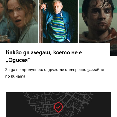
Какво да гледаш, което не е
„Одисея“
За да не пропуснеш и другите интересни заглавия
по кината