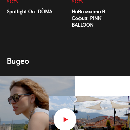
МЕСТА
МЕСТА
Spotlight On: DÒMA
Ново място в
София: PINK
BALLOON
Видео