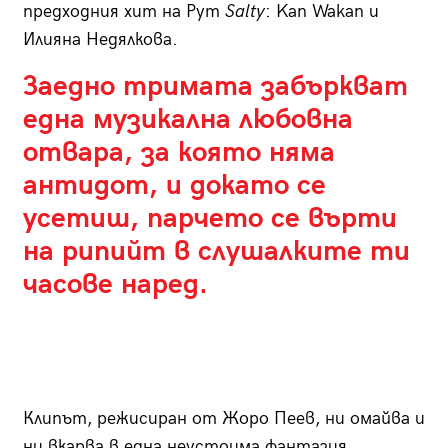
предходния хит на Рут
Salty
: Kan Wakan и
Илияна Недялкова.
Заедно тримата забъркват
една музикална любовна
отвара, за която няма
антидот, и докато се
усетиш, парчето се върти
на рипийт в слушалките ти
часове наред.
Клипът, режисиран от Жоро Пеев, ни омайва и
ни вкарва в една неустоима фантазия.