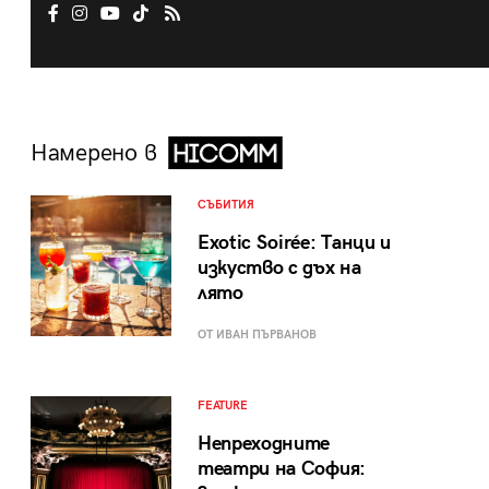
Намерено в
СЪБИТИЯ
Exotic Soirée: Танци и
изкуство с дъх на
лято
ОТ ИВАН ПЪРВАНОВ
FEATURE
Непреходните
театри на София: