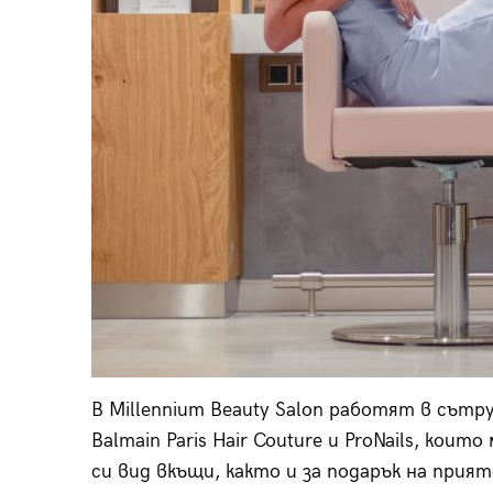
В Millennium Beauty Salon работят в сът
Balmain Paris Hair Couture и ProNails, ко
си вид вкъщи, както и за подарък на прият