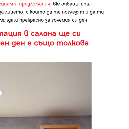
ециални предложения
, включващи спа,
за лицето, с които да те поглезят и да ти
леждаш прекрасно за големия си ден.
тация в салона ще си
лен ден е също толкова