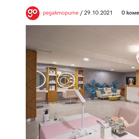
пания
редакторите
/ 29.10.2021
0 ком
28
/29