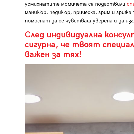
усмихнатите момичета са подготвили
сп
маникюр, педикюр, прическа, грим и грижа 
помогнат да се чувстваш уверена и да изг
След индивидуална консул
сигурна, че твоят специа
важен за тях!