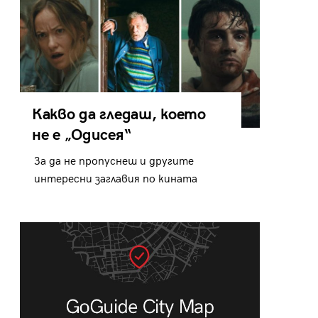
Какво да гледаш, което
не е „Одисея“
За да не пропуснеш и другите
интересни заглавия по кината