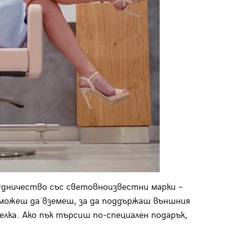
рудничество със световноизвестни марки –
ито можеш да вземеш, за да поддържаш външния
елка. Ако пък търсиш по-специален подарък,