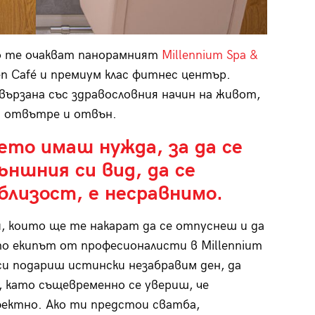
о те очакват панорамният
Millennium Spa &
en Café и премиум клас фитнес център.
ързана със здравословния начин на живот,
– отвътре и отвън.
ето имаш нужда, за да се
ншния си вид, да се
близост, е несравнимо.
, които ще те накарат да се отпуснеш и да
то екипът от професионалисти в Millennium
си подариш истински незабравим ден, да
 като същевременно се увериш, че
фектно. Ако ти предстои сватба,