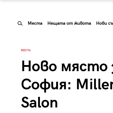
Места
Нещата от живота
Нови с
МЕСТА
Ново място 
София: Mille
Salon
 Shareable:
Summer Prelude: ка
лги вечери и
започва лятото в 