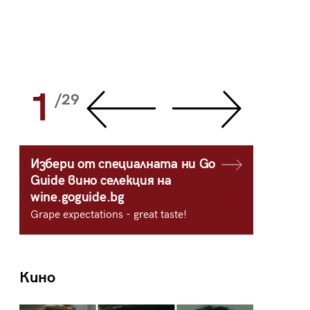
1
2
/29
/
Избери от специалната ни Go
Guide вино селекция на
wine.goguide.bg
Grape expectations - great taste!
Кино