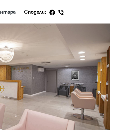
ентара
Сподели:
29
/29