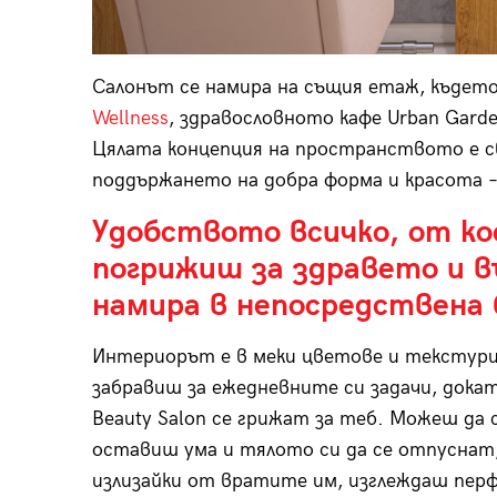
Салонът се намира на същия етаж, къдет
Wellness
, здравословното кафе Urban Gard
Цялата концепция на пространството е св
поддържането на добра форма и красота 
Удобството всичко, от ко
погрижиш за здравето и въ
намира в непосредствена 
Интериорът е в меки цветове и текстури
забравиш за ежедневните си задачи, дока
Beauty Salon се грижат за теб. Можеш да 
оставиш ума и тялото си да се отпуснат,
излизайки от вратите им, изглеждаш пер