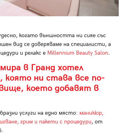
удесно, когато външността ни сияе със
ншен вид се доверяваме на специалисти, а
цедури и релакс е
Millennium Beauty Salon
.
амира в Гранд хотел
 която ни става все по-
овище, което добавят в
бразни услуги на едно място:
маникюр,
игване, грим и
пакети с процедури
, от
б.