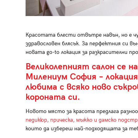
Красотата блести отвътре навън, но е ч
здравословен блясък. За перфектния си въ
новата go-to локация за разкрасителни про
Великолепният салон се н
Милениум София – локация,
любима с всяко ново съкр
короната си.
Новото място за красота предлага разноо
педикюр, прическа, мъжко и дамско подстр
които да избереш най-подходящата за те