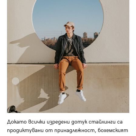
Докато всички изредени дотук стайлинги са
продиктувани от принадлежност, бохемският