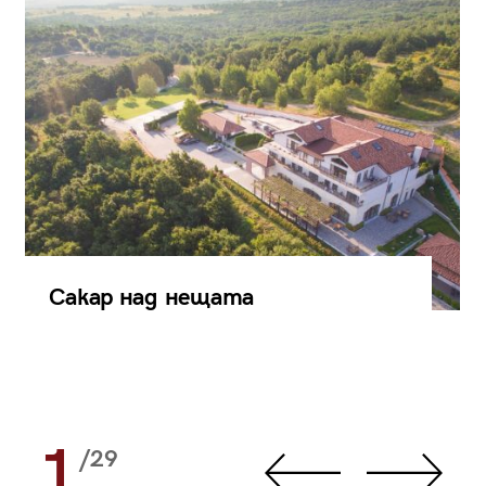
Сакар над нещата
1
/29