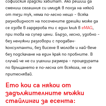
софийския градски хабитат. Ако решиш да
смениш сегашния си имидж в полза на някой
от тези тук, няма по-лесно нещо – всяка
разновидност на посочените дрешки може да
се озове в гардероба ти с един клик в
eMAG
,
при това на супер цени. Бързо, лесно, удобно –
без ненужни разговори с продавач-
консултанти, без висене в молове и най-вече
без подскачане на един крак по пробните. В
случай че не си уцелиш размера – процедурата
по връщането е по-лесна от всякога, не се
притеснявай.
Ето кои са някои от
задължителните мъжки
стайлинги за есента: