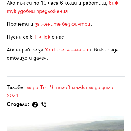
Ако пък си по 10 часа в къщи и работиш,
виж
тук удобни предложения
Прочети и
за жените без филтри
.
Пусни се в
Tik Tok
с нас.
Абонирай се за
YouTube канала ни
и виж града
отблизо и далеч.
Тагове:
мода
Тео Чепилов
мъжка мода
зима
2021
Сподели: