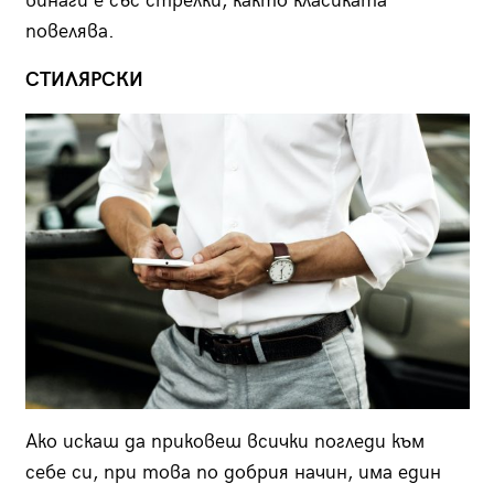
винаги е със стрелки, както класиката
повелява.
СТИЛЯРСКИ
Ако искаш да приковеш всички погледи към
себе си, при това по добрия начин, има един