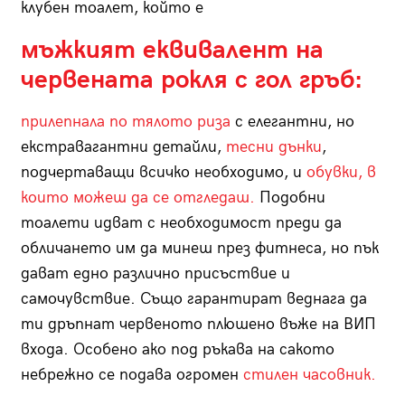
клубен тоалет, който е
мъжкият еквивалент на
червената рокля с гол гръб:
прилепнала по тялото риза
с елегантни, но
екстравагантни детайли,
тесни дънки
,
подчертаващи всичко необходимо, и
обувки, в
които можеш да се отгледаш.
Подобни
тоалети идват с необходимост преди да
обличането им да минеш през фитнеса, но пък
дават едно различно присъствие и
самочувствие. Също гарантират веднага да
ти дръпнат червеното плюшено въже на ВИП
входа. Особено ако под ръкава на сакото
небрежно се подава огромен
стилен часовник.