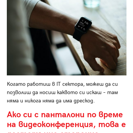
Когато работиш в IT сектора, можеш да си
позволиш да носиш каквото си искаш – там
няма и никога няма да има дрескод.
Ако си с панталони по време
на видеоконференция, това е