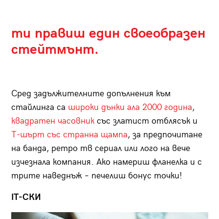
ти правиш един своеобразен
стейтмънт.
Сред задължителните допълнения към
стайлинга са
широки дънки ала 2000 година
,
квадратен часовник
със златист отблясък и
Т-шърт със странна щампа
, за предпочитане
на банда, ретро тв сериал или лого на вече
изчезнала компания. Ако намериш фланелка и с
трите наведнъж – печелиш бонус точки!
IT-СКИ