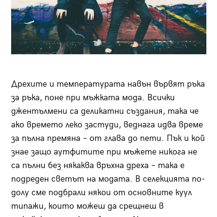
Дрехите и температурата навън вървят ръка
за ръка, поне при мъжката мода. Всички
джентълмени са деликатни създания, така че
ако времето леко застуди, веднага идва време
за пълна премяна – от глава до пети. Пък и кой
знае защо аутфитите при мъжете никога не
са пълни без някаква връхна дреха – така е
подреден светът на модата. В селекцията по-
долу сме подбрали някои от основните куул
типажи, които можеш да срещнеш в