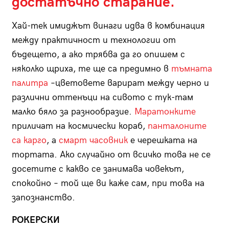
достатъчно старание.
Хай-тек имиджът винаги идва в комбинация
между практичност и технологии от
бъдещето, а ако трябва да го опишем с
няколко щриха, те ще са предимно в
тъмната
палитра
–цветовете варират между черно и
различни оттенъци на сивото с тук-там
малко бяло за разнообразие.
Маратонките
приличат на космически кораб,
панталоните
са карго
, а
смарт часовник
е черешката на
тортата. Ако случайно от всичко това не се
досетите с какво се занимава човекът,
спокойно – той ще ви каже сам, при това на
запознанство.
РОКЕРСКИ