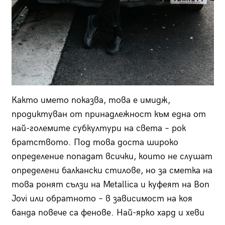
Както името показва, това е имидж,
продиктуван от принадлежност към една от
най-големите субкултури на света – рок
братството. Под това доста широко
определение попадат всички, които не слушат
определени балкански стилове, но за сметка на
това ронят сълзи на Metallica и куфеят на Bon
Jovi или обратното – в зависимост на коя
банда повече са фенове. Най-ярко хард и хеви