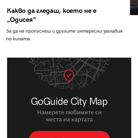
Какво да гледаш, което не е
„Одисея“
За да не пропуснеш и другите интересни заглавия
по кината