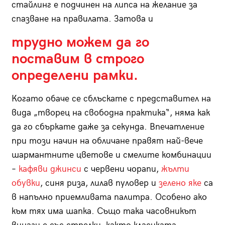
стайлинг е подчинен на липса на желание за
спазване на правилата. Затова и
трудно можем да го
поставим в строго
определени рамки.
Когато обаче се сблъскате с представител на
вида „творец на свободна практика“, няма как
да го сбъркате даже за секунда. Впечатление
при този начин на обличане правят най-вече
шармантните цветове и смелите комбинации
–
кафяви джинси
с червени чорапи,
жълти
обувки
, синя риза, лилав пуловер и
зелено яке
са
в напълно приемливата палитра. Особено ако
към тях има шапка. Също така часовникът