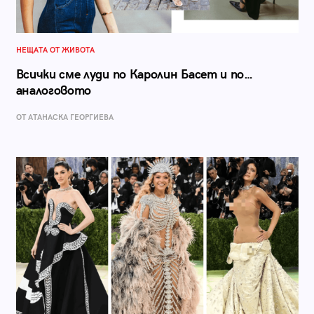
НЕЩАТА ОТ ЖИВОТА
Всички сме луди по Каролин Басет и по…
аналоговото
ОТ АТАНАСКА ГЕОРГИЕВА