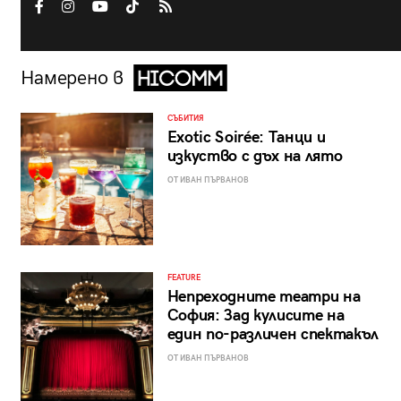
Намерено в
СЪБИТИЯ
Exotic Soirée: Танци и
изкуство с дъх на лято
ОТ ИВАН ПЪРВАНОВ
FEATURE
Непреходните театри на
София: Зад кулисите на
един по-различен спектакъл
ОТ ИВАН ПЪРВАНОВ