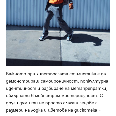
Важното при хипстърската стилистика е да
демонстрираш самоироничност, попкултурна
идентичност и разбиране на метапрепратки,
обгърнати в мейнстрим мистериозност. С
други думи ти не просто слагаш кецове с
размери на лодка и цветове на дискотека –