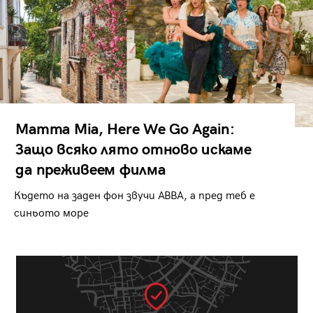
Mamma Mia, Here We Go Again:
Защо всяко лято отново искаме
да преживеем филма
Където на заден фон звучи ABBA, а пред теб е
синьото море