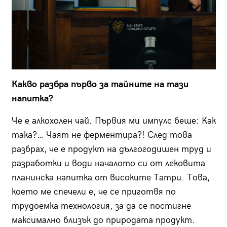
Какво разбра първо за тайните на тази
напитка?
Че е алкохолен чай. Първия ми импулс беше: Как
така?… Чаят не ферментира?! След това
разбрах, че е продукт на дългогодишен труд и
разработки и води началото си от лековита
планинска напитка от високите Татри. Това,
което ме спечели е, че се приготвя по
трудоемка технология, за да се постигне
максимално близък до природата продукт.