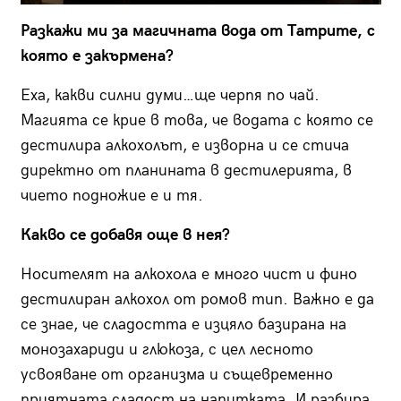
Разкажи ми за магичната вода от Татрите, с
която е закърмена?
Еха, какви силни думи…ще черпя по чай.
Магията се крие в това, че водата с която се
дестилира алкохолът, е изворна и се стича
директно от планинaта в дестилерията, в
чието подножие е и тя.
Какво се добавя още в нея?
Носителят на алкохола е много чист и фино
дестилиран алкохол от ромов тип. Важно е да
се знае, че сладостта е изцяло базирана на
монозахариди и глюкоза, с цел лесното
усвояване от организма и същевременно
приятната сладост на напитката. И разбира