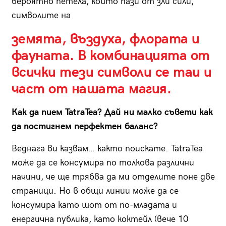
вероятно петела, който пази от зли сили,
символите на
земята, въздуха, флората и
фауната. В комбинацията от
всички тези символи се таи и
част от нашата магия.
Как да пием TatraTea? Дай ни малко съвети как
да постигнем перфектен баланс?
Веднага ви казвам… както поискате. TatraTea
може да се консумира по толкова различни
начини, че ще трябва да ми отделите поне две
страници. Но в общи линии може да се
консумира като шот от по-младата и
енергична публика, като коктейл (вече 10