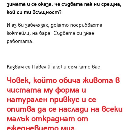
зимата и се оказа, че съдбата пак ни срещна,
кой си ти всъщност?
И аз ви забелязах, докато посръбвахте
коктейли, на бара. Съдбата си знае
работата.
Казвам се Павел (Пако) и съм като вас.
Човек, който обича живота в
чистата му форма и
натурален привкус и се
опитва да се наслади на всеки
малък откраднат от
ежедневието миг.