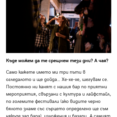
Къде можем да те срещнем тези дни? А чая?
Само кажете името ми три пъти в
огледалото и ще дойда… Хе-хе-хе, шегувам се.
Постоянно ни канят с нашия бар по приятни
мероприятия, свързани с култура и лайфстайл,
по големите фестивали (ако видите черно
бялото знаме със сърцето определено ще съм
някъде зад бара), изложения и базари. А самият