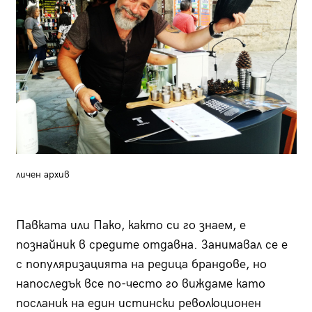
личен архив
Павката или Пако, както си го знаем, е
познайник в средите отдавна. Занимавал се е
с популяризацията на редица брандове, но
напоследък все по-често го виждаме като
посланик на един истински революционен