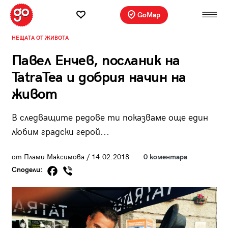
GoMap
НЕЩАТА ОТ ЖИВОТА
Павел Енчев, посланик на
TatraTea и добрия начин на
живот
В следващите редове ти показваме още един
любим градски герой...
от Плами Максимова / 14.02.2018
0 коментара
Сподели: