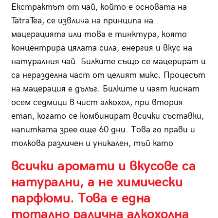
Екстрактът от чай, който е основата на
TatraTea, се извлича на принципа на
мацерацията или това е тинктура, която
концентрира цялата сила, енергия и вкус на
натуралния чай. Билките също се мацерират и
са неразделна част от целият микс. Процесът
на мацерация е дълъг. Билките и чаят киснат
осем седмици в чист алкохол, при втория
етап, когато се комбинират всички съставки,
напитката зрее още 60 дни. Това го прави и
толкова различен и уникален, тъй като
всички аромати и вкусове са
натурални, а не химически
парфюми. Това е една
тотално ралична алкохолна