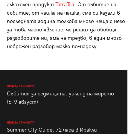
алкохолен продукт
TatraTea
. От събитие на
събитие, от чашка на чашка, сме си казали в
последната година толкова много неща с него
за това чаено явление, че реших да обобщя
разговорите ни, ама на трезво, в един много
небрежен разговор малко по-надолу.
НЕЩАТА ОТ ЖИВОТА
Събития за седмицата: уикенд на морето
(6–9 август)
НЕЩАТА ОТ ЖИВОТА
Summer City Guide: 72 часа в Иракли