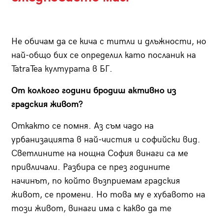
Не обичам да се кича с титли и длъжности, но
най-общо бих се определил като посланик на
TatraTea културата в БГ.
От колкого години бродиш активно из
градския живот?
Откакто се помня. Аз съм чадо на
урбанизацията в най-чистия и софийски вид.
Светлините на нощна София винаги са ме
привличали. Разбира се през годините
начинът, по който възприемам градския
живот, се промени. Но това му е хубавото на
този живот, винаги има с какво да те