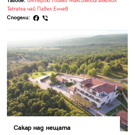
Тагове:
интервю
Плами Максимова
алкохол
Tatratea
чай
Павел Енчев
Сподели:
Сакар над нещата