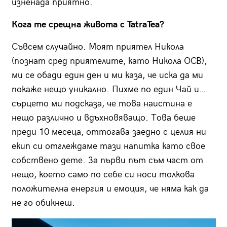
изненада приятно.
Кога те срещна живота с TatraTea?
Съвсем случайно. Моят приятел Никола
(познат сред приятелите, като Никола OCB),
ми се обади един ден и ми каза, че иска да ми
покаже нещо уникално. Пихме по един Чай и…
сърцето ми подсказа, че това наистина е
нещо различно и вдъхновяващо. Това беше
преди 10 месеца, оттогава заедно с целия ни
екип си отглеждаме тази напитка като свое
собствено дете. За първи път съм част от
нещо, което само по себе си носи толкова
положителна енергия и емоция, че няма как да
не го обикнеш.