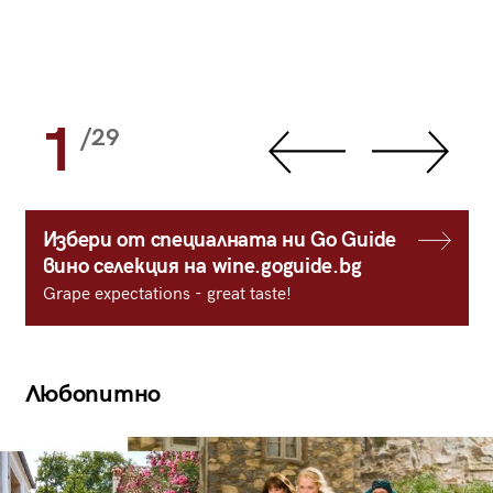
1
/29
Избери от специалната ни Go Guide
вино селекция на wine.goguide.bg
Grape expectations - great taste!
Любопитно