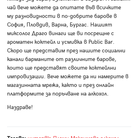
чай вече можете да опитате във всичките
му разновидности в по-добрите барове в
София, Пловдив, Варна, Бургас. Нашият
миксолог Драго винаги ще ви посрещне с
ароматен коктейл и усмивка в Public Bar.
Скоро ще представим през нашите социални
канали барманите от различните барове,
които ще представят своите коктейлни
импровизации. Вече можете да ни намерите в
магазинната мрежа, както и през онлайн
платформите за поръчване на алкохол.
Наздраве!