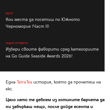
МЕСТА
Кои места да посетиш по Южното
Черноморие (Част II)
НЕЩАТА ОТ ЖИВОТА
Избери своите фаворити сред категориите
на Go Guide Seaside Awards 2026!
Една
TatraTea
история, която да прочетеш на
екс.
Цяло лято те дебнем из готините барчета да
ни забъркаш нещо, после дойде есента и