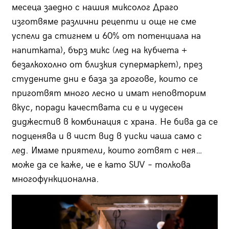
месеца заедно с нашия миксолог Драго
изготвяме различни рецепти и още не сме
успели да стигнем и 60% от потенциала на
напитката), бърз микс (лед на кубчета +
безалкохолно от близкия супермаркет), през
студените дни е база за грогове, които се
приготвят много лесно и имат неповторим
вкус, поради качествата си е и чудесен
диджестив в комбинация с храна. Не бива да се
подценява и в чист вид в уиски чаша само с
лед. Имаме приятели, които готвят с нея…
може да се каже, че е като SUV – толкова
многофункционална.