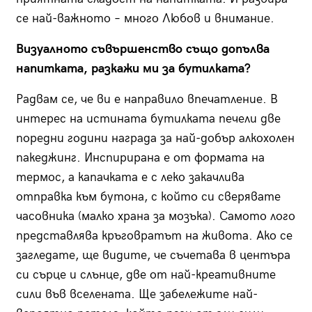
се най-важното – много Любов и внимание.
Визуалното съвършенство също допълва
напитката, разкажи ми за бутилката?
Радвам се, че ви е направило впечатление. В
интерес на истината бутилката печели две
поредни години награда за най-добър алкохолен
пакеджинг. Инспирирана е от формата на
термос, а капачката е с леко закачлива
отправка към бутона, с който си сверявате
часовника (малко храна за мозъка). Самото лого
представлява кръговратът на живота. Ако се
загледате, ще видите, че съчетава в центъра
си сърце и слънце, две от най-креативните
сили във вселената. Ще забележите най-