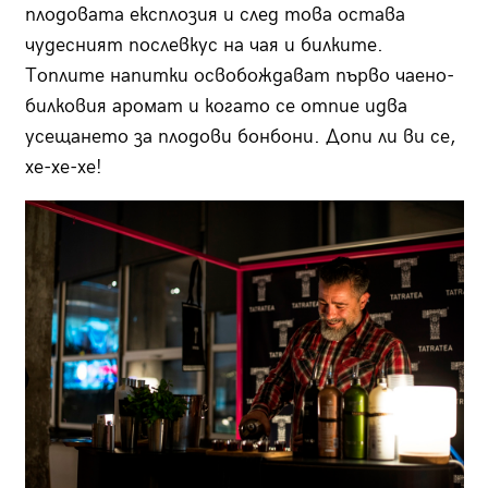
плодовата експлозия и след това остава
чудесният послевкус на чая и билките.
Топлите напитки освобождават първо чаено-
билковия аромат и когато се отпие идва
усещането за плодови бонбони. Допи ли ви се,
хе-хе-хе!