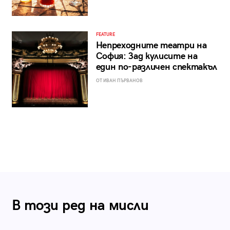
FEATURE
Непреходните театри на
София: Зад кулисите на
един по-различен спектакъл
ОТ ИВАН ПЪРВАНОВ
В този ред на мисли