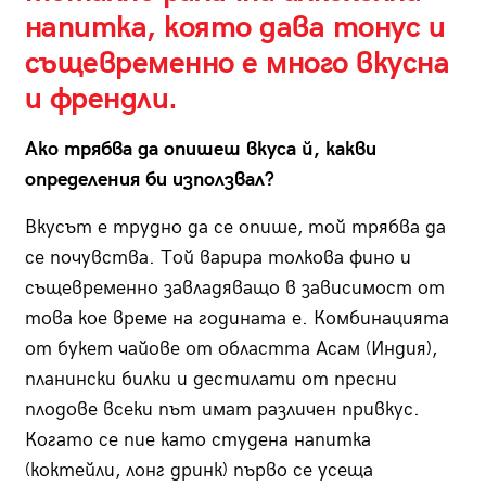
напитка, която дава тонус и
същевременно е много вкусна
и френдли.
Ако трябва да опишеш вкуса й, какви
определения би използвал?
Вкусът е трудно да се опише, той трябва да
се почувства. Той варира толкова фино и
същевременно завладяващо в зависимост от
това кое време на годината е. Комбинацията
от букет чайове от областта Асам (Индия),
планински билки и дестилати от пресни
плодове всеки път имат различен привкус.
Когато се пие като студена напитка
(коктейли, лонг дринк) първо се усеща