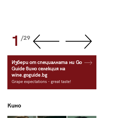
1
2
/29
/
Избери от специалната ни Go
Guide вино селекция на
wine.goguide.bg
Grape expectations - great taste!
Кино