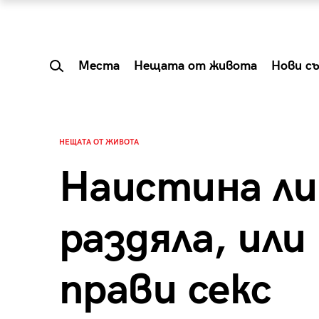
Места
Нещата от живота
Нови с
НЕЩАТА ОТ ЖИВОТА
Наистина ли
раздяла, или
прави секс
 Shareable:
Summer Prelude: ка
лги вечери и
започва лятото в 