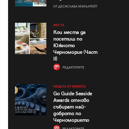
ОТ ДЕСИСЛАВА МАКЪЛРЕЙТ
МЕСТА
Кои места да
посетиш по
Южното
Черноморие (Част
II)
РЕДАКТОРИТЕ
НЕЩАТА ОТ ЖИВОТА
Go Guide Seaside
Awards отново
събират най-
доброто по
Черноморието