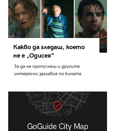
Какво да гледаш, което
не е „Одисея“
За да не пропуснеш и другите
интересни заглавия по кината