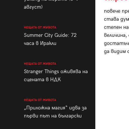
август)
повече пр
става дум
степен на
НЕЩАТА ОТ ЖИВОТА
Summer City Guide: 72
величина,
часа в Иракли
достатъчн
да видим 
НЕЩАТА ОТ ЖИВОТА
Stranger Things оживява на
сцената в НДК
НЕЩАТА ОТ ЖИВОТА
„Приложна магия“ идва за
първи път на български