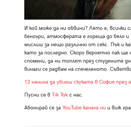
И кой може да ни обвини? Лято е, всички 
бенгъри, атмосферата е гореща до бяло и 
мислиш за нещо различно от секс. Пък и к
като за последно. Скоро вероятно пак ще 
спомени, да ни топлят през студените дни
винаги се радвам на спечеленото. Съветв
13 начина да убиеш скуката в София през 
Пусни се в
Tik Tok
с нас.
Абонирай се за
YouTube канала ни
и виж гра