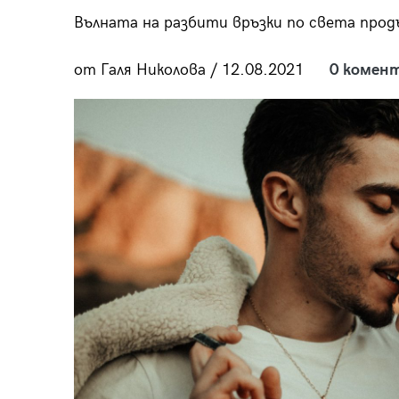
пания
Вълната на разбити връзки по света прод
от Галя Николова / 12.08.2021
0 комен
28
/29