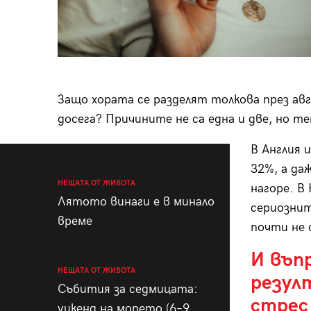
Защо хората се разделят толкова през авг
досега? Причините не са една и две, но т
В Англия 
32%, а да
НЕЩАТА ОТ ЖИВОТА
нагоре. В
Лятото винаги е в минало
сериознит
време
почти не
И въп
НЕЩАТА ОТ ЖИВОТА
резул
Събития за седмицата:
стрес 
уикенд на морето (6–9