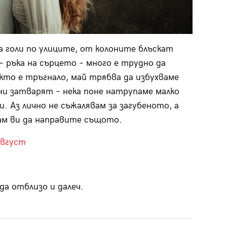
са голи по улиците, от колоните блъскат
– ръка на сърцето – много е трудно да
акто е тръгнало, май трябва да избухваме
ни затварят – нека поне натрупаме малко
. Аз лично не съжалявам за загубеното, а
ам ви да направите същото.
август
да отблизо и далеч.