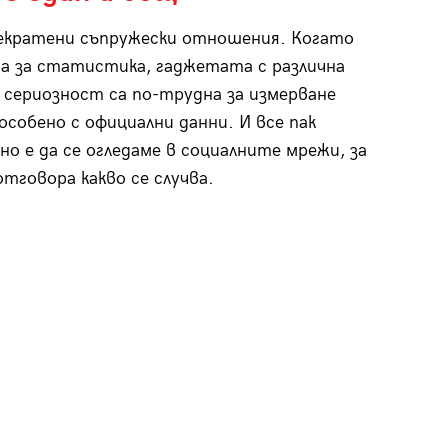
екратени съпружески отношения. Когато
а за статистика, гаджетата с различна
 сериозност са по-трудна за измерване
 особено с официални данни. И все пак
о е да се огледаме в социалните мрежи, за
отговора какво се случва.