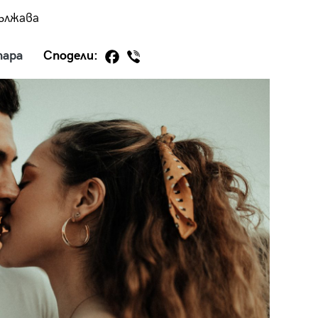
ължава
тара
Сподели:
29
/29