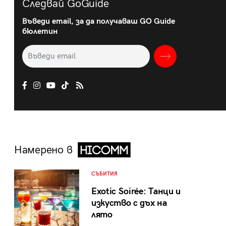
Следвай GoGuide
Въведи email, за да получаваш GO Guide
бюлетин
Намерено в
СЪБИТИЯ
Exotic Soirée: Танци и
изкуство с дъх на
лято