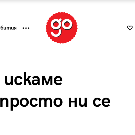
ъбития
 искаме
 просто ни се
к
Tender is the Wine – Какво
чаша
се пие на Лазурния бряг