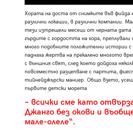
Хората на доста от снимките във фийда н
различни локации, в различни компании. Ма
тези изтрещели месеци от черната дата 1
гърдите с гордостта на хора, преплували с
много подобните положителни истории с
паднаха жертва на прекалено многото врем
с външния свят, след което дойдоха някол
повсеместно разцепване с партита, фиес
тийнейджърски маниер. Общо взето, усещ
първите детски морета
– всички сме като отвърза
Джанго без окови и въобщ
мале-олеле“.