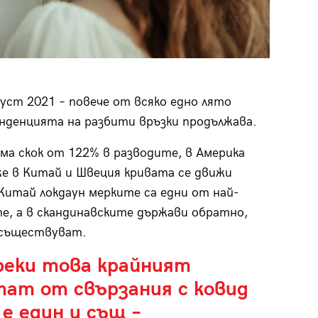
уст 2021 – повече от всяко едно лято
енденцията на разбити връзки продължава.
има скок от 122% в разводите, в Америка
же в Китай и Швеция кривата се движи
 Китай локдаун мерките са едни от най-
е, а в скандинавските държави обратно,
 съществуват.
реки това крайният
тат от свързания с ковид
е един и същ –