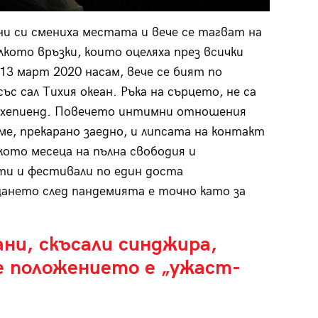
и си смениха местата и вече се тагват на
лкото връзки, които оцеляха през всички
3 март 2020 насам, вече се бият по
ъс сал Тихия океан. Ръка на сърцето, не са
 хепиенд. Повечето интимни отношения
е, прекарано заедно, и липсата на контакт
кото месеца на пълна свободия и
ти и фестивали по един доста
ането след пандемията е точно като за
ни, скъсали синджира,
е положението е „ужаст-