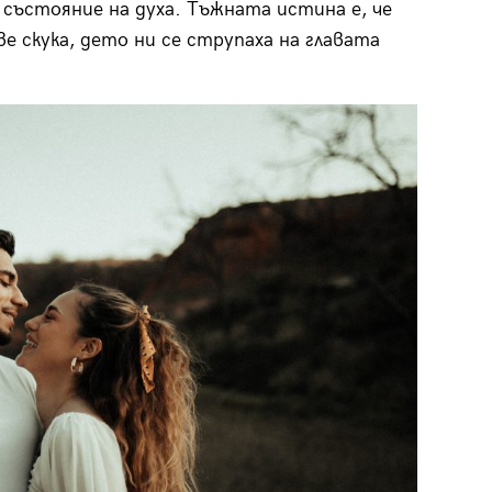
 състояние на духа. Тъжната истина е, че
 скука, дето ни се струпаха на главата