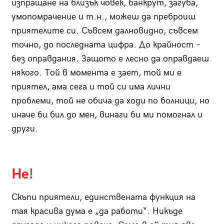
изпращане на близък човек, банкрут, загуба,
умопомрачение и т.н., можеш да преброиш
приятелите си. Съвсем далновидно, съвсем
точно, до последната цифра. До крайност –
без оправдания. Защото е лесно да оправдаеш
някого. Той в момента е зает, той ми е
приятел, ама сега и той си има лични
проблеми, той не обича да ходи по болници, но
иначе би бил до мен, винаги би ми помогнал и
други.
Не!
Скъпи приятели, единствената функция на
тая красива дума е „да работи“. Никъде