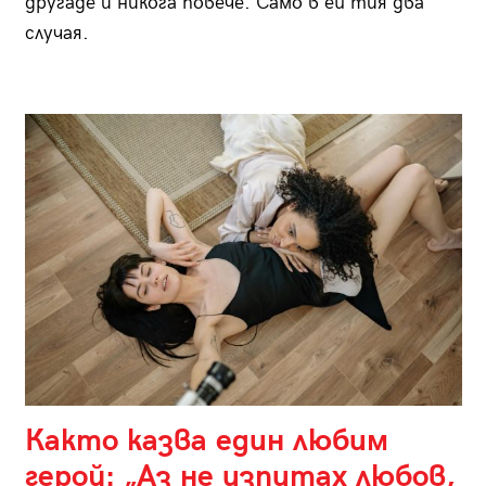
другаде и никога повече. Само в ей тия два
случая.
Както казва един любим
герой: „Аз не изпитах любов,