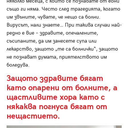
няколко месеца, с които се познавате от еони
също ги няма. Често след трагедията, когато
им звъните, чувате, че нещо са болни.
Вирусът, нали знаете… При такива случаи най-
редно е вие – здравите, опечалените,
съсипаните, да им занесете супа или
лекарство, защото „те са болнички“, защото
не познават думата, приятелството им
боледува.
Защото здравите бягат
като опарени от болните, а
щастливите хора като с
някаква погнуса бягат от
нещастието.