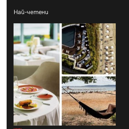
Най-четени