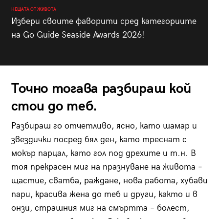
НЕЩАТА ОТ ЖИВОТА
Избери своите фаворити сред категориите
на Go Guide Seaside Awards 2026!
Точно тогава разбираш кой
стои до теб.
Разбираш го отчетливо, ясно, като шамар и
звездички посред бял ден, като треснат с
мокър парцал, като гол под дрехите и т.н. В
тоя прекрасен миг на празнуване на живота –
щастие, сватба, раждане, нова работа, хубави
пари, красива жена до теб и други, както и в
онзи, страшния миг на смъртта – болест,