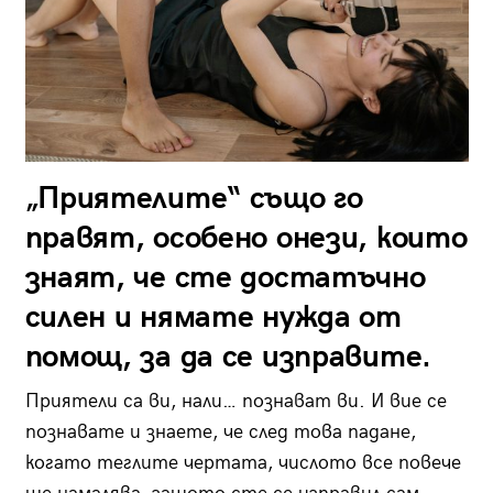
„Приятелите“ също го
правят, особено онези, които
знаят, че сте достатъчно
силен и нямате нужда от
помощ, за да се изправите.
Приятели са ви, нали… познават ви. И вие се
познавате и знаете, че след това падане,
когато теглите чертата, числото все повече