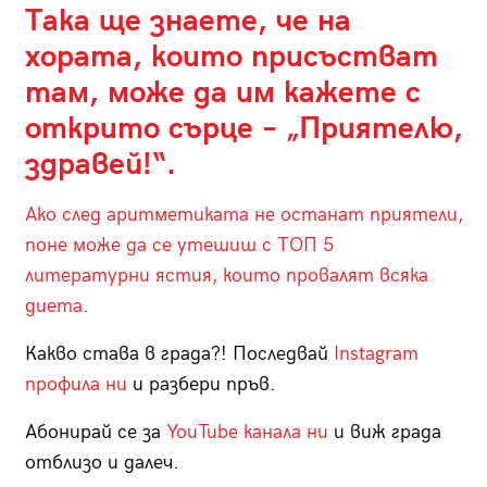
Така ще знаете, че на
хората, които присъстват
там, може да им кажете с
открито сърце – „Приятелю,
здравей!“.
Ако след аритметиката не останат приятели,
поне може да се утешиш с ТОП 5
литературни ястия, които провалят всяка
диета.
Какво става в града?! Последвай
Instagram
профила ни
и разбери пръв.
Абонирай се за
YouTube канала ни
и виж града
отблизо и далеч.