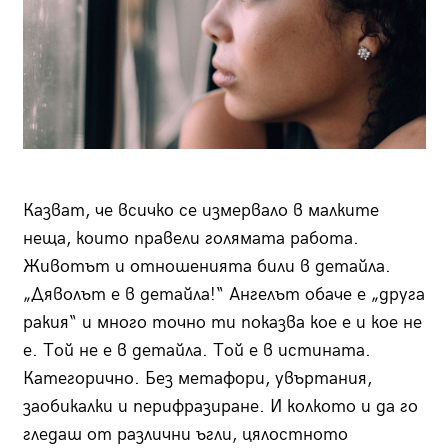
Казват, че всичко се измервало в малките
неща, които правели голямата работа.
Животът и отношенията били в детайла.
„Дяволът е в детайла!“ Ангелът обаче е „друга
ракия“ и много точно ти показва кое е и кое не
е. Той не е в детайла. Той е в истината.
Категорично. Без метафори, увъртания,
заобикалки и перифразиране. И колкото и да го
гледаш от различни ъгли, цялостното