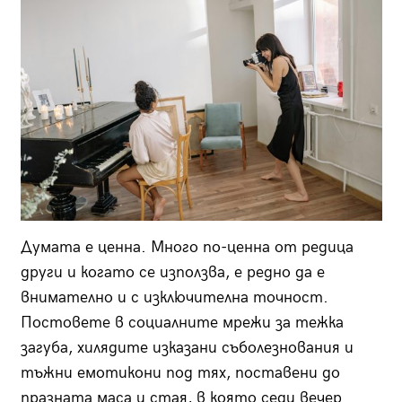
Думата е ценна. Много по-ценна от редица
други и когато се използва, е редно да е
внимателно и с изключителна точност.
Постовете в социалните мрежи за тежка
загуба, хилядите изказани съболезнования и
тъжни емотикони под тях, поставени до
празната маса и стая, в която седи вечер