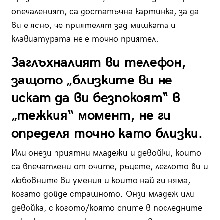
опечаленият, са достатъчна картинка, за да
ви е ясно, че приятелят зад мишката и
клавиатурата не е точно приятел.
Заглъхналият ви телефон,
защото „близките ви не
искат да ви безпокоят“ в
„тежкия“ момент, не ги
определя точно като близки.
Или онези приятни младежи и девойки, които
са впечатлени от очите, ръцете, леглото ви и
любовните ви умения и които най ги няма,
когато дойде страшното. Онзи младеж или
девойка, с когото/която спите в последните