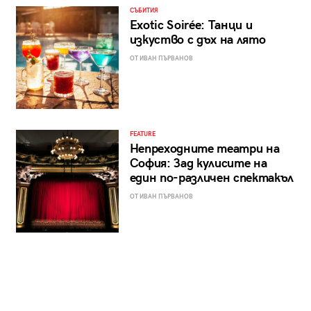
СЪБИТИЯ
Exotic Soirée: Танци и
изкуство с дъх на лято
ОТ ИВАН ПЪРВАНОВ
FEATURE
Непреходните театри на
София: Зад кулисите на
един по-различен спектакъл
ОТ ИВАН ПЪРВАНОВ