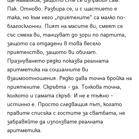
ще намалява, защото сте се изправил сам.
Пак. Отново. Разбира се, и с щастието е
така, но към него „приятелите“ са малко по-
благосклонни. Пият на масите ви, смеят се
със смеха ви, танцуват до зори по партита,
защото са отдадени в това весело
приятелство, защото ви обичат.
Празнуването рядко показва реалната
аритметика на социалните ви
взаимоотношения. Рядко дава точна бройка на
приятелите. Скръбта – да. Толкова точна,
колкото и самата скръб. И не е тъжно –
истинно е. Просто следващия път, когато
правите списъка с гостите за сватбата, не
забравяйте да използвате реалната
аритметика.