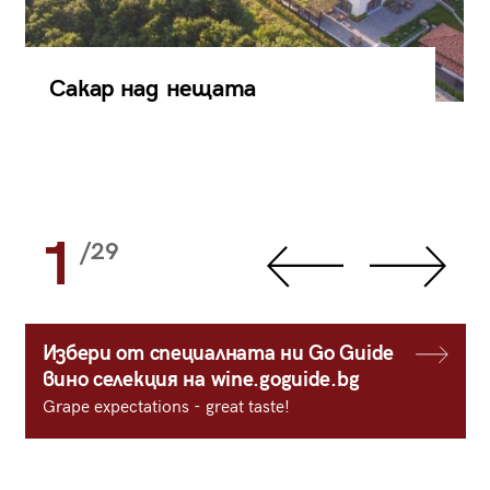
Сакар над нещата
1
/29
Избери от специалната ни Go Guide
вино селекция на wine.goguide.bg
Grape expectations - great taste!