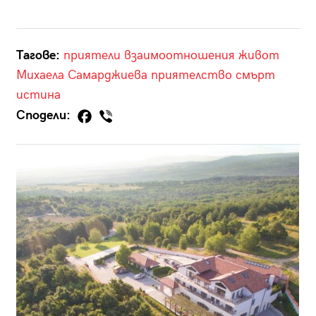
Тагове:
приятели
взаимоотношения
живот
Михаела Самарджиева
приятелство
смърт
истина
Сподели: