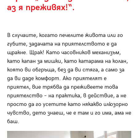
аз я преживях!“.
В случаите, когато печелите живота или го
губите, задачата на приятелството е да
щракне. Щрак! Като часовников механизъм,
като капан за мишки, като катарама на колан,
която ви обгръща, без да ви стяга, а само за
да ви даде комфорт. Ако приятелят е
приятел, вие трябва да преживеете това
приятелство – на практика, в действие, а не
просто да го усетите като някакво илюзорно
чувство, дето знаеш, че е там и го има, ама не
баш.