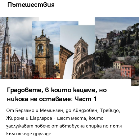
Пътешествия
Градовете, в които кацаме, но
никога не оставаме: Част 1
От Бергамо и Меминген, до Айндховен, Тревизо,
Жирона и Шарлероа - шест места, които
заслужават повече от автобусна спирка по пътя
към някъде другаде