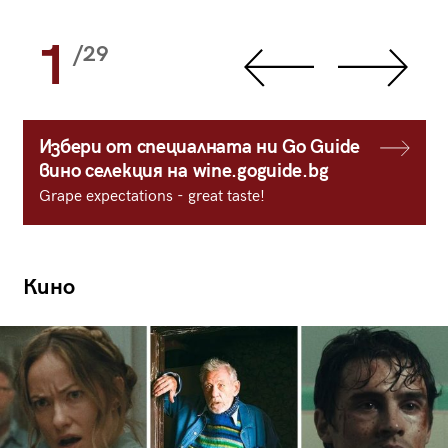
1
/29
Избери от специалната ни Go Guide
вино селекция на wine.goguide.bg
Grape expectations - great taste!
Кино