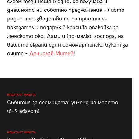
слеем тези неща в едно, се получава и
днешното ни съботно предложение – чисто
родно производство по патриотичен
показател и подарък в красива опаковка за
женското око. Дами и (по-малко) господа, на
вашите екрани един осмомартенски букет за
очите –
Денислав Митев
!
НЕЩАТА ОТ ЖИВОТА
Събития за седмицата: уикенд на морето
(6–9 август)
НЕЩАТА ОТ ЖИВОТА