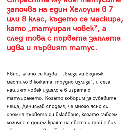
започва на един Хелоуин в 7
или 8 клас, където се маскира,
като „татуиран човек“, а
след това с първата заплата
идва и първият татус.
Явно, както се казва – „влезе ли веднъж
мастило в кожата, трудно излиза“, и сега
нашият човек изцяло е в играта с
татуирането. Когато говорим за хубавите
неща, Денислав споделя, че много ясно си
спомня първото си влюбване, когато съвсем
логично е дошъл краят на света и той е бил