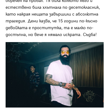
обречен на провал. Тя била колкото него и
естествено била хлътнала по десетокласник,
като накрая нещата завършили с абсолютна
трагедия. Дени казва, че 15 години по-късно
девойката е проститутка, та е малко по-
достъпна, но вече я нямало искрата. Съдба!