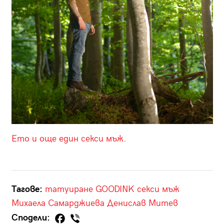
Ето и още един секси мъж.
Тагове:
татуиране
GOODINK
секси мъж
Михаела Самарджиева
Денислав Митев
Сподели: