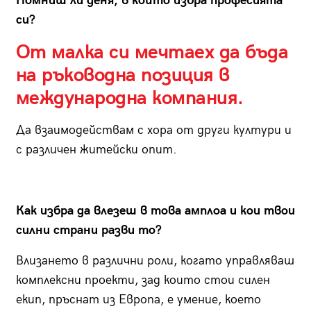
Помниш ли деня, в който избра професията
си?
От малка си мечтаех да бъда
на ръководна позиция в
международна компания.
Да взаимодействам с хора от други култури и
с различен житейски опит.
Как избра да влезеш в това амплоа и кои твои
силни страни разви то?
Влизането в различни роли, когато управляваш
комплексни проекти, зад които стои силен
екип, пръснат из Европа, е умение, което