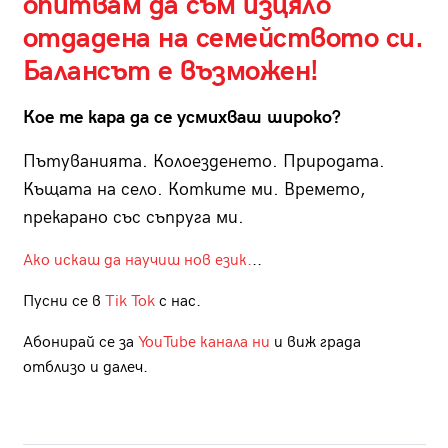
опитвам да съм изцяло
отдадена на семейството си.
Балансът е възможен!
Кое те кара да се усмихваш широко?
Пътуванията. Колоезденето. Природата.
Къщата на село. Котките ми. Времето,
прекарано със съпруга ми.
Ако искаш да научиш нов език.
..
Пусни се в
Tik Tok
с нас.
Абонирай се за
YouTube канала ни
и виж града
отблизо и далеч.