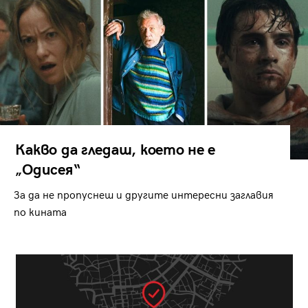
Какво да гледаш, което не е
„Одисея“
За да не пропуснеш и другите интересни заглавия
по кината