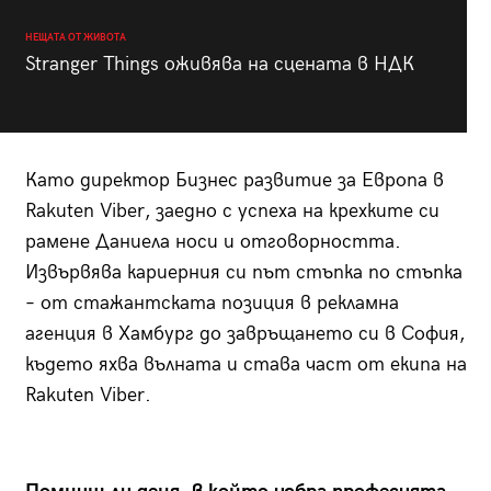
НЕЩАТА ОТ ЖИВОТА
Stranger Things оживява на сцената в НДК
Като директор Бизнес развитие за Европа в
Rakuten Viber, заедно с успеха на крехките си
раменe Даниела носи и отговорността.
Извървява кариерния си път стъпка по стъпка
– от стажантската позиция в рекламна
агенция в Хамбург до завръщането си в София,
където яхва вълната и става част от екипа на
Rakuten Viber.