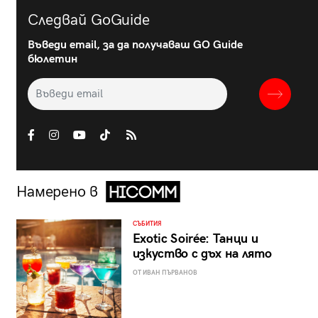
Следвай GoGuide
Въведи email, за да получаваш GO Guide
бюлетин
Намерено в
СЪБИТИЯ
Exotic Soirée: Танци и
изкуство с дъх на лято
ОТ ИВАН ПЪРВАНОВ