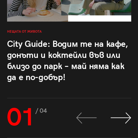
НЕЩАТА ОТ ЖИВОТА
City Guide: Водим те на кафе,
донъти и коктейли във или
близо до парк – май няма как
да е по-добър!
01
/ 04