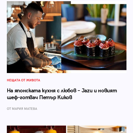
НЕЩАТА ОТ ЖИВОТА
На японската кухня с любов – Jazu и новият
шеф-готвач Петър Киков
ОТ МАРИЯ МАТЕВА