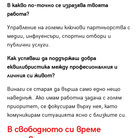
В какво по-точно се изразява твоята
работа?
Управление на големи ключови партньорства с
медии, инфлуенсъри, спортни отбори и
публични услуги.
Как успяваш да поддържаш добра
еквилибристика между професионалния и
личния си живот?
Винаги се старая да върша само едно нещо
наведнъж. Ако имам работна задача с голям
приоритет, се фокусирам върху нея, като
комуникирам ситуацията ясно с близките си.
В свободното си време