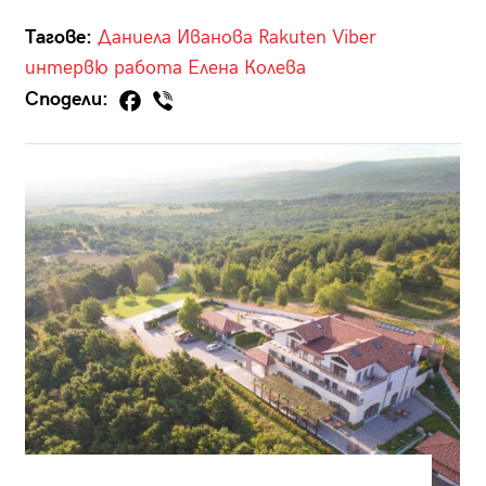
Тагове:
Даниела Иванова
Rakuten Viber
интервю
работа
Елена Колева
Сподели: