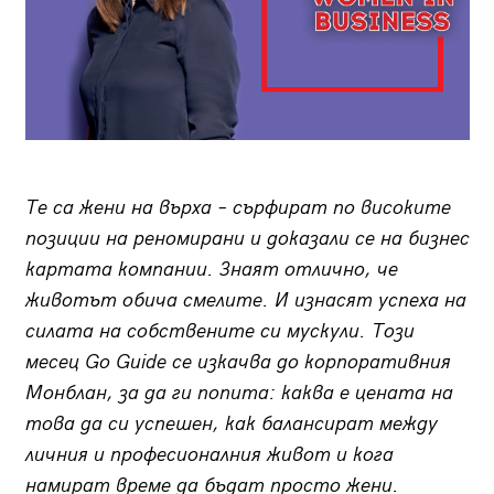
Те са жени на върха – сърфират по високите
позиции на реномирани и доказали се на бизнес
картата компании. Знаят отлично, че
животът обича смелите. И изнасят успеха на
силата на собствените си мускули. Този
месец Go Guide се изкачва до корпоративния
Монблан, за да ги попита: каква е цената на
това да си успешен, как балансират между
личния и професионалния живот и кога
намират време да бъдат просто жени.