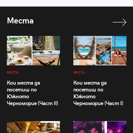
Места
МЕСТА
МЕСТА
Кои места да
Кои места да
посетиш по
посетиш по
Южното
Южното
Черноморие (Част II)
Черноморие (Част I)