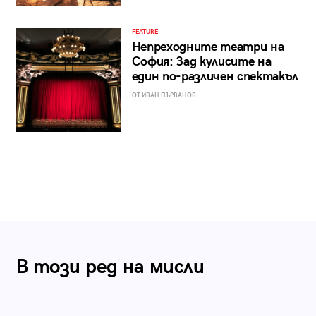
FEATURE
Непреходните театри на
София: Зад кулисите на
един по-различен спектакъл
ОТ ИВАН ПЪРВАНОВ
В този ред на мисли