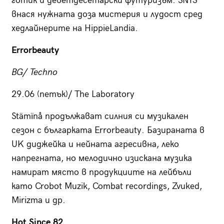
готик и деветдесетарски футуризъм. SNTS
внася нужната доза мистерия и лудост сред
хедлайнерите на HippieLandia.
Errorbeauty
BG/ Techno
29.06 (петък)/ The Laboratory
Stämïnå продължават силния си музикален
сезон с българката Errorbeauty. Базираната в
UK диджейка и нейната агресивна, леко
напрегната, но мелодично изискана музика
намират място в продукциите на лейбъли
като Crobot Muzik, Combat recordings, Zvuked,
Mirizma и др.
Hot Since 82