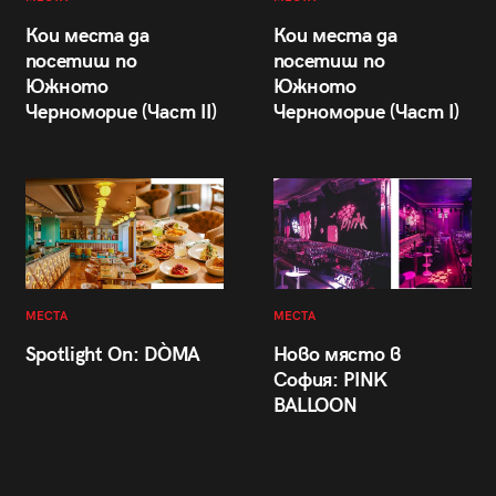
Кои места да
Кои места да
посетиш по
посетиш по
Южното
Южното
Черноморие (Част II)
Черноморие (Част I)
МЕСТА
МЕСТА
Spotlight On: DÒMA
Ново място в
София: PINK
BALLOON