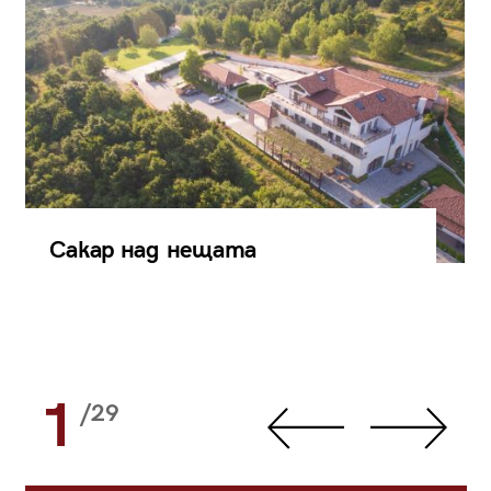
Сакар над нещата
1
/29