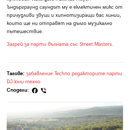
Ъндърграунд саундът му е еклектичен микс от
причудливи звуци и хипнотизиращи бас линии,
които ще ни отправят на дълго музикално
пътешествие.
Загрей за парти вълната със Street Masters.
Тагове:
забавление
Techno
редакторите
парти
DJ
юни
техно
Сподели: