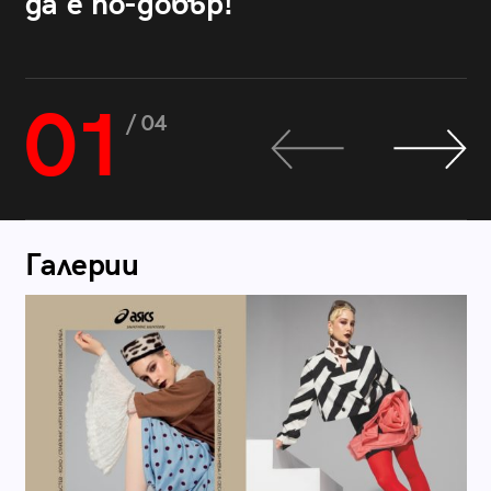
да е по-добър!
01
/ 04
Галерии