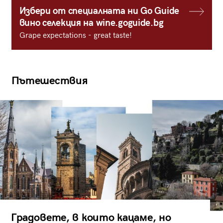
Избери от специалната ни Go Guide
вино селекция на wine.goguide.bg
Grape expectations - great taste!
Пътешествия
Градовете, в които кацаме, но