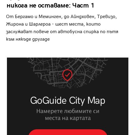
никога не оставаме: Част 1
От Бергамо и Меминген, до Айндховен, Тревизо,
Жирона и Шарлероа - шест места, които
заслужават повече от автобусна спирка по пътя
към някъде другаде