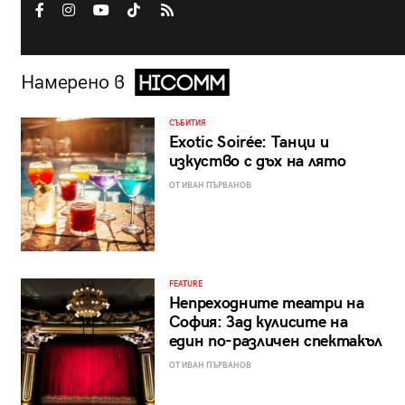
Намерено в
СЪБИТИЯ
Exotic Soirée: Танци и
изкуство с дъх на лято
ОТ ИВАН ПЪРВАНОВ
FEATURE
Непреходните театри на
София: Зад кулисите на
един по-различен спектакъл
ОТ ИВАН ПЪРВАНОВ