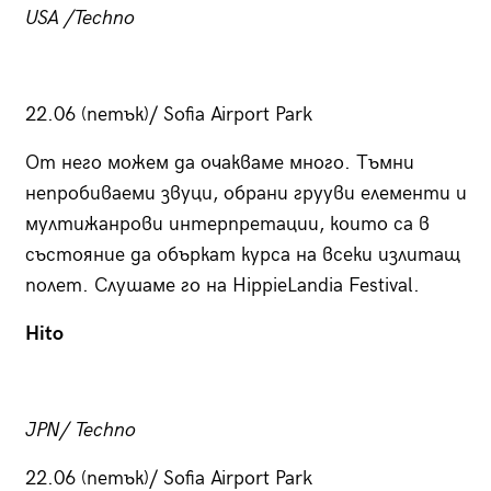
USA /Techno
22.06 (петък)/ Sofia Airport Park
От него можем да очакваме много. Тъмни
непробиваеми звуци, обрани грууви елементи и
мултижанрови интерпретации, които са в
състояние да объркат курса на всеки излитащ
полет. Слушаме го на HippieLandia Festival.
Hito
JPN/ Techno
22.06 (петък)/ Sofia Airport Park