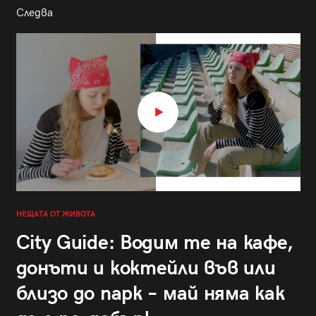
Следва
НЕЩАТА ОТ ЖИВОТА
City Guide: Водим те на кафе,
донъти и коктейли във или
близо до парк – май няма как