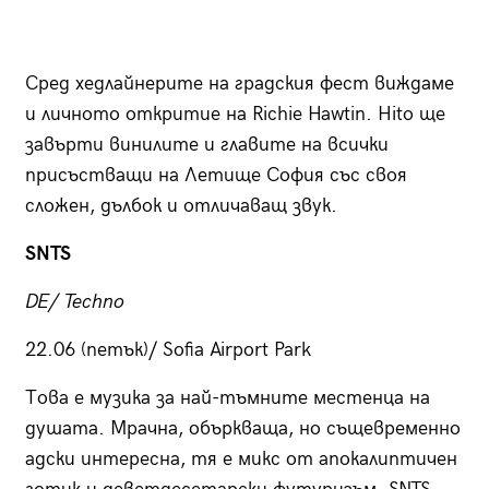
Сред хедлайнерите на градския фест виждаме
и личното откритие на Richie Hawtin. Hito ще
завърти винилите и главите на всички
присъстващи на Летище София със своя
сложен, дълбок и отличаващ звук.
SNTS
DE/ Techno
22.06 (петък)/ Sofia Airport Park
Това е музика за най-тъмните местенца на
душата. Мрачна, объркваща, но същевременно
адски интересна, тя е микс от апокалиптичен