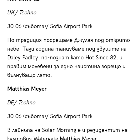
UK/ Techno
30.06 (събота)/ Sofia Airport Park
По традиция посрещаме Джулая под открито
небе. Тази година танцуваме под звуците на
Daley Padley, по-познат като Hot Since 82, и
правим молебени за едно наистина горещо и
вълнуващо лято.
Matthias Meyer
DE/ Techno
30.06 (събота)/ Sofia Airport Park
В лайнъпа на Solar Morning е и резидентът на
култовия Watergate Matthias Meyer.