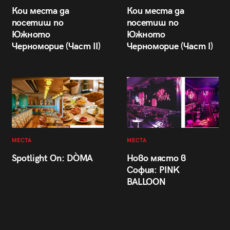
Кои места да
Кои места да
посетиш по
посетиш по
Южното
Южното
Черноморие (Част II)
Черноморие (Част I)
МЕСТА
МЕСТА
Spotlight On: DÒMA
Ново място в
София: PINK
BALLOON