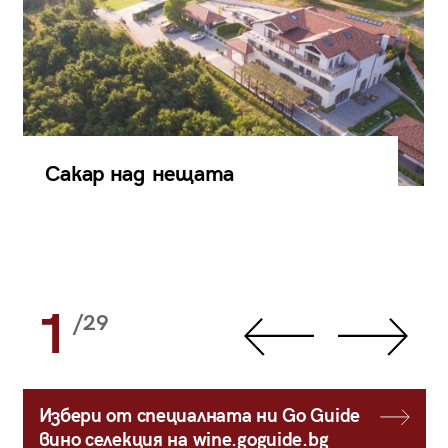
Сакар над нещата
1
/29
Избери от специалната ни Go Guide
вино селекция на wine.goguide.bg