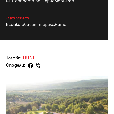
най-доброто по Черноморието
НЕЩАТА ОТ ЖИВОТА
Всички обичат таралежите
Тагове:
HUNT
Сподели: