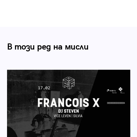
В този ред на мисли