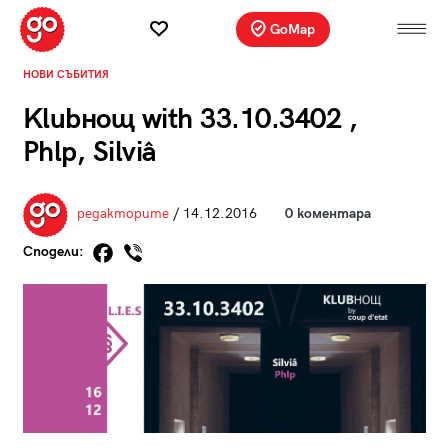
GoMap
НОВИ СЪБИТИЯ
Klubнощ with 33.10.3402 ,
Phlp, Silviâ
редакторите
/ 14.12.2016
0 коментара
Сподели: