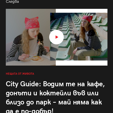
Следва
НЕЩАТА ОТ ЖИВОТА
City Guide: Водим те на кафе,
донъти и коктейли във или
близо до парк – май няма как
да е по-добър!