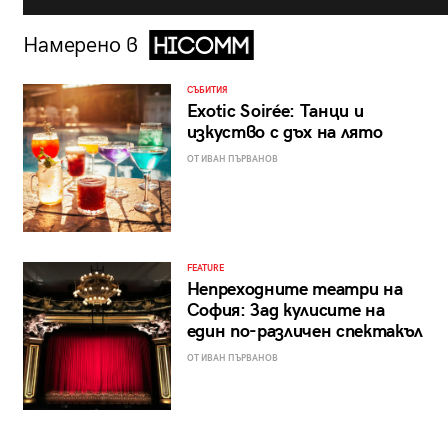
Намерено в
СЪБИТИЯ
Exotic Soirée: Танци и
изкуство с дъх на лято
ОТ ИВАН ПЪРВАНОВ
FEATURE
Непреходните театри на
София: Зад кулисите на
един по-различен спектакъл
ОТ ИВАН ПЪРВАНОВ