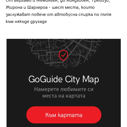
От Бергамо и Меминген, до Айндховен, Тревизо,
Жирона и Шарлероа - шест места, които
заслужават повече от автобусна спирка по пътя
към някъде другаде