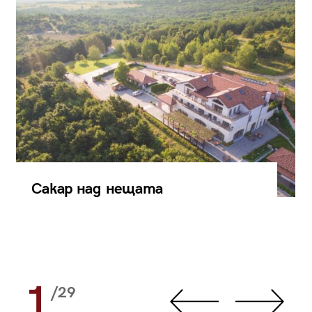
Сакар над нещата
1
/29