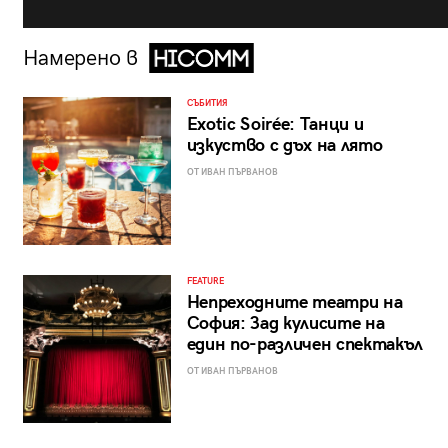
Намерено в
СЪБИТИЯ
Exotic Soirée: Танци и
изкуство с дъх на лято
ОТ ИВАН ПЪРВАНОВ
FEATURE
Непреходните театри на
София: Зад кулисите на
един по-различен спектакъл
ОТ ИВАН ПЪРВАНОВ