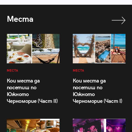
Места
МЕСТА
МЕСТА
Кои места да
Кои места да
посетиш по
посетиш по
Южното
Южното
Черноморие (Част II)
Черноморие (Част I)