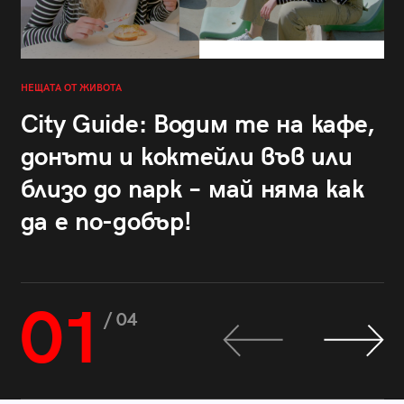
НЕЩАТА ОТ ЖИВОТА
City Guide: Водим те на кафе,
донъти и коктейли във или
близо до парк – май няма как
да е по-добър!
01
/ 04