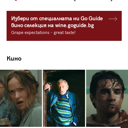
Избери от специалната ни Go Guide
вино селекция на wine.goguide.bg
Grape expectations - great taste!
Кино