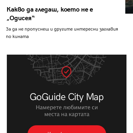
Какво да гледаш, което не е
„Одисея“
За да не пропуснеш и другите интересни заглавия
по кината