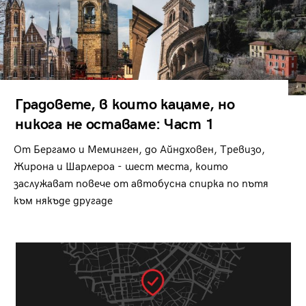
Градовете, в които кацаме, но
никога не оставаме: Част 1
От Бергамо и Меминген, до Айндховен, Тревизо,
Жирона и Шарлероа - шест места, които
заслужават повече от автобусна спирка по пътя
към някъде другаде