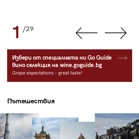
1
/29
Избери от специалната ни Go Guide
вино селекция на wine.goguide.bg
Grape expectations - great taste!
Пътешествия