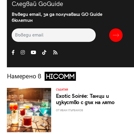
Следвай GoGuide
Въведи email, за да получаваш GO Guide
бюлетин
Намерено в
СЪБИТИЯ
Exotic Soirée: Танци и
изкуство с дъх на лято
ОТ ИВАН ПЪРВАНОВ