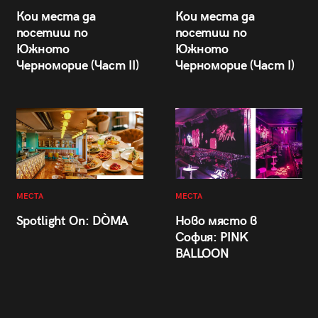
Кои места да
Кои места да
посетиш по
посетиш по
Южното
Южното
Черноморие (Част II)
Черноморие (Част I)
МЕСТА
МЕСТА
Spotlight On: DÒMA
Ново място в
София: PINK
BALLOON