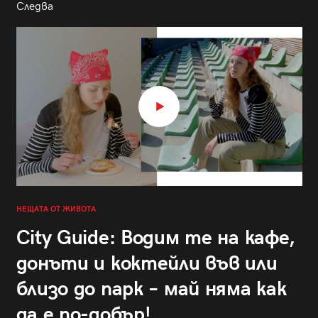
Следва
НЕЩАТА ОТ ЖИВОТА
City Guide: Водим те на кафе,
донъти и коктейли във или
близо до парк – май няма как
да е по-добър!