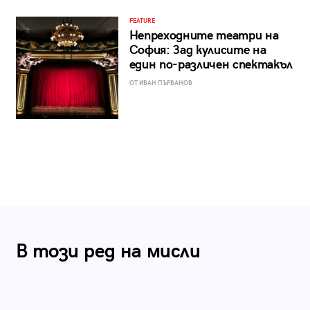
FEATURE
Непреходните театри на
София: Зад кулисите на
един по-различен спектакъл
ОТ ИВАН ПЪРВАНОВ
В този ред на мисли