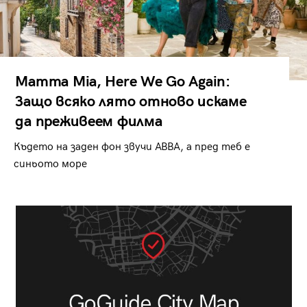
Mamma Mia, Here We Go Again:
Защо всяко лято отново искаме
да преживеем филма
Където на заден фон звучи ABBA, а пред теб е
синьото море