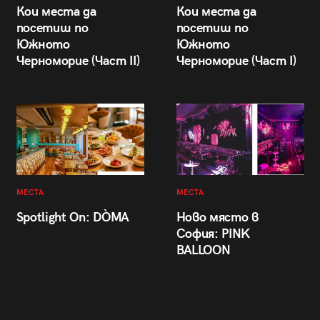
Кои места да
Кои места да
посетиш по
посетиш по
Южното
Южното
Черноморие (Част II)
Черноморие (Част I)
МЕСТА
МЕСТА
Spotlight On: DÒMA
Ново място в
София: PINK
BALLOON