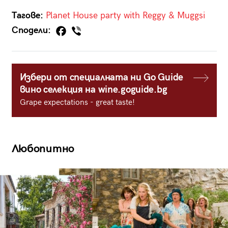
Тагове:
Planet
House party with Reggy & Muggsi
Сподели:
Избери от специалната ни Go Guide
вино селекция на wine.goguide.bg
Grape expectations - great taste!
Любопитно