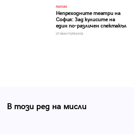
FEATURE
Непреходните театри на
София: Зад кулисите на
един по-различен спектакъл
ОТ ИВАН ПЪРВАНОВ
В този ред на мисли