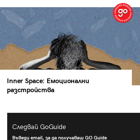
Inner Space: Емоционални
разстройства
Следвай GoGuide
Въведи email, за да получаваш GO Guide