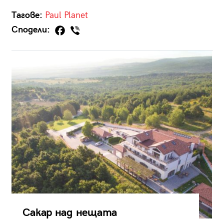
Тагове:
Paul
Planet
Сподели:
Сакар над нещата