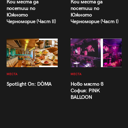
Кои места да
Кои места да
посетиш по
посетиш по
Южното
Южното
Черноморие (Част II)
Черноморие (Част I)
МЕСТА
МЕСТА
Spotlight On: DÒMA
Ново място в
София: PINK
BALLOON