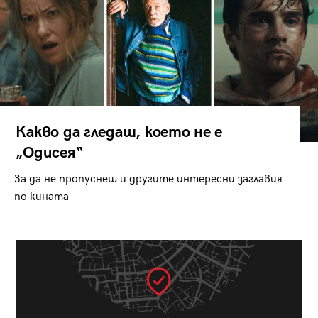
Какво да гледаш, което не е
„Одисея“
За да не пропуснеш и другите интересни заглавия
по кината