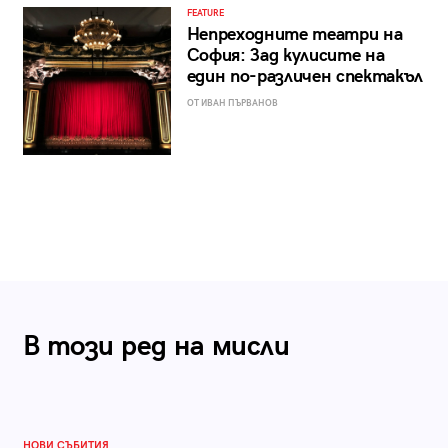
FEATURE
Непреходните театри на
София: Зад кулисите на
един по-различен спектакъл
ОТ ИВАН ПЪРВАНОВ
В този ред на мисли
НОВИ СЪБИТИЯ