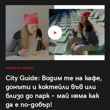
НЕЩАТА ОТ ЖИВОТА
City Guide: Водим те на кафе,
донъти и коктейли във или
близо до парк – май няма как
да е по-добър!