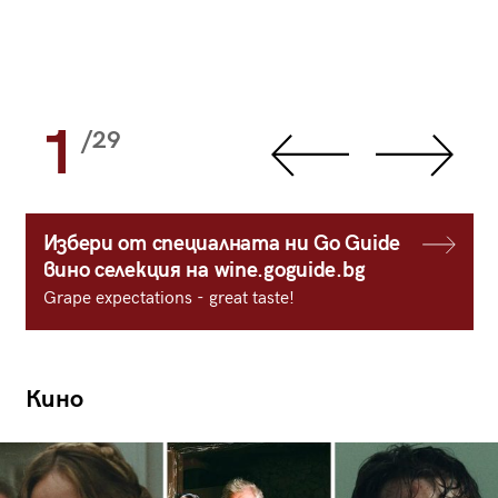
1
/29
Избери от специалната ни Go Guide
вино селекция на wine.goguide.bg
Grape expectations - great taste!
Кино