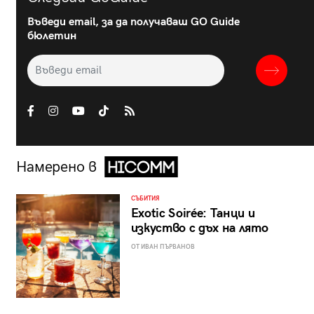
Въведи email, за да получаваш GO Guide
бюлетин
Намерено в
СЪБИТИЯ
Exotic Soirée: Танци и
изкуство с дъх на лято
ОТ ИВАН ПЪРВАНОВ