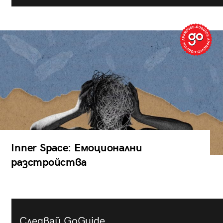
Inner Space: Емоционални
разстройства
Следвай GoGuide