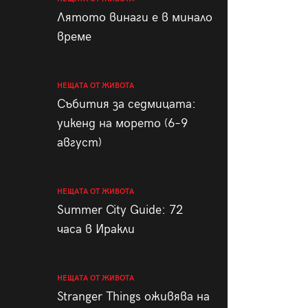
пания
Лятото винаги е в минало
време
НЕЩАТА ОТ ЖИВОТА
28
/29
Събития за седмицата:
уикенд на морето (6–9
август)
НЕЩАТА ОТ ЖИВОТА
Summer City Guide: 72
часа в Иракли
НЕЩАТА ОТ ЖИВОТА
Stranger Things оживява на