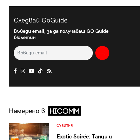
Следвай GoGuide
Въведи email, за да получаваш GO Guide
бюлетин
Намерено в
СЪБИТИЯ
Exotic Soirée: Танци и