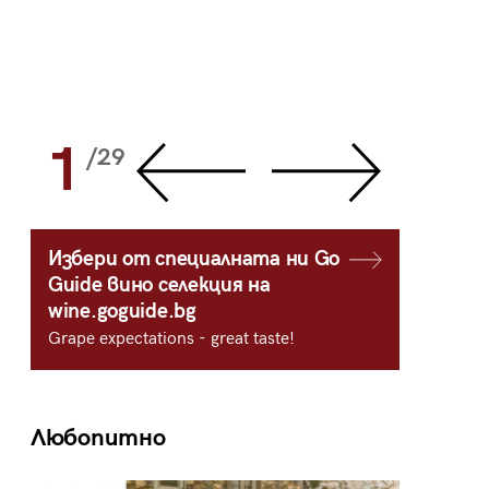
1
2
/29
/
Избери от специалната ни Go
Guide вино селекция на
wine.goguide.bg
Grape expectations - great taste!
Любопитно