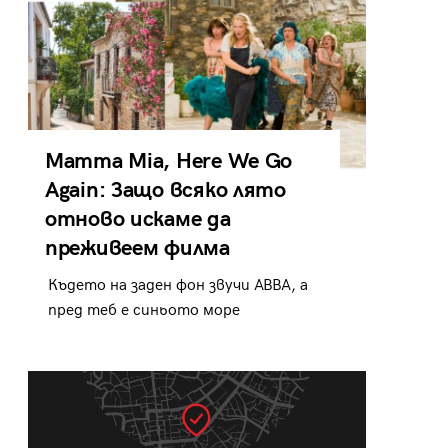
Mamma Mia, Here We Go
Again: Защо всяко лято
отново искаме да
преживеем филма
Където на заден фон звучи ABBA, а
пред теб е синьото море