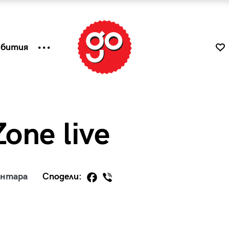
ъбития
one live
ентара
Сподели:
к
Tender is the Wine – Какво
чаша
се пие на Лазурния бряг