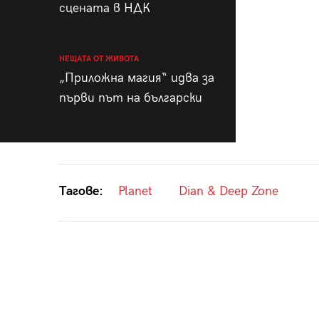
сцената в НДК
НЕЩАТА ОТ ЖИВОТА
„Приложна магия“ идва за
първи път на български
Тагове:
Planet
Dian & Deep Zone