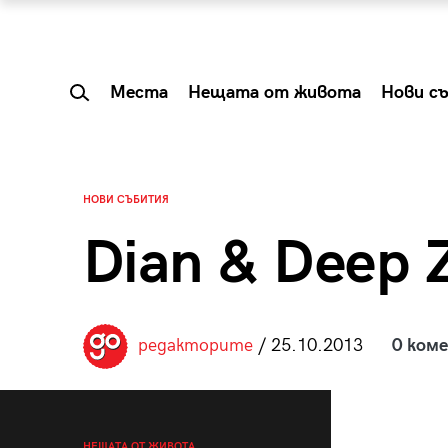
Места
Нещата от живота
Нови с
НОВИ СЪБИТИЯ
Dian & Deep Z
редакторите
/ 25.10.2013
0 ком
 Shareable:
Summer Prelude: ка
лги вечери и
започва лятото в 
НЕЩАТА ОТ ЖИВОТА