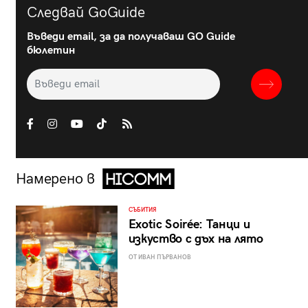
Следвай GoGuide
Въведи email, за да получаваш GO Guide
бюлетин
Намерено в
СЪБИТИЯ
Exotic Soirée: Танци и
изкуство с дъх на лято
ОТ ИВАН ПЪРВАНОВ