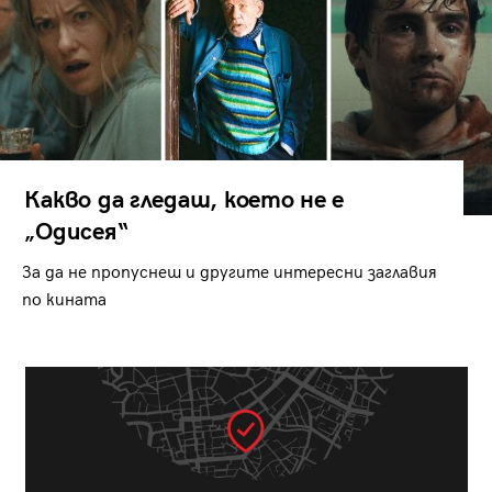
Какво да гледаш, което не е
„Одисея“
За да не пропуснеш и другите интересни заглавия
по кината