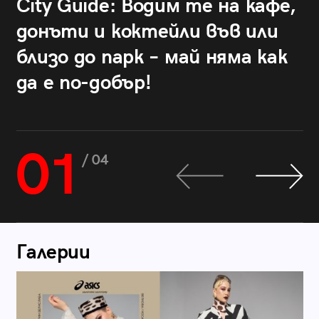
City Guide: Водим те на кафе,
донъти и коктейли във или
близо до парк – май няма как
да е по-добър!
01
/ 04
Галерии