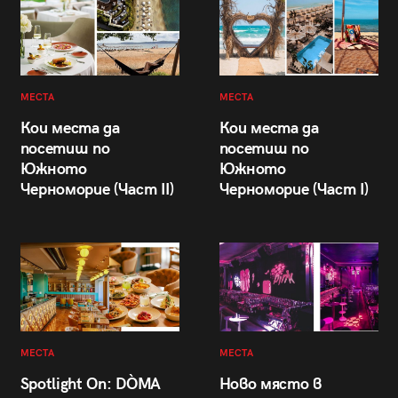
МЕСТА
МЕСТА
Кои места да
Кои места да
посетиш по
посетиш по
Южното
Южното
Черноморие (Част II)
Черноморие (Част I)
МЕСТА
МЕСТА
Spotlight On: DÒMA
Ново място в