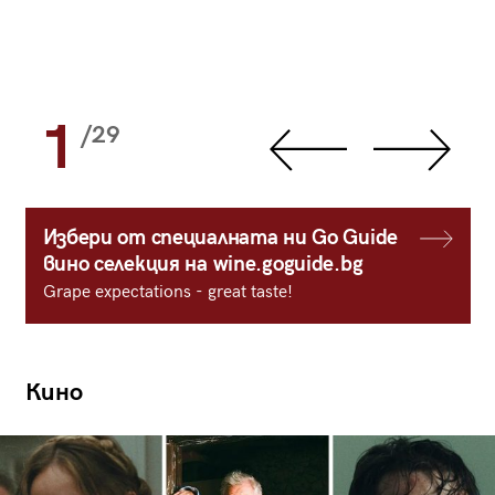
1
/29
Избери от специалната ни Go Guide
вино селекция на wine.goguide.bg
Grape expectations - great taste!
Кино