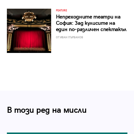
FEATURE
Непреходните театри на
София: Зад кулисите на
един по-различен спектакъл
ОТ ИВАН ПЪРВАНОВ
В този ред на мисли