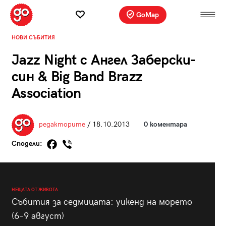
GoMap
НОВИ СЪБИТИЯ
Jazz Night с Ангел Заберски-
син & Big Band Brazz
Association
редакторите
/ 18.10.2013
0 коментара
Сподели:
НЕЩАТА ОТ ЖИВОТА
Събития за седмицата: уикенд на морето
(6–9 август)