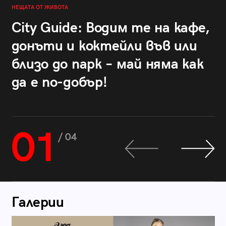
НЕЩАТА ОТ ЖИВОТА
City Guide: Водим те на кафе,
донъти и коктейли във или
близо до парк – май няма как
да е по-добър!
01
/ 04
Галерии