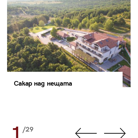
Сакар над нещата
1
/29