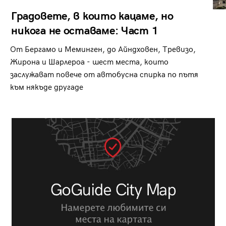
Градовете, в които кацаме, но
никога не оставаме: Част 1
От Бергамо и Меминген, до Айндховен, Тревизо,
Жирона и Шарлероа - шест места, които
заслужават повече от автобусна спирка по пътя
към някъде другаде