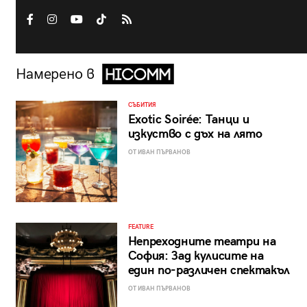
Намерено в
СЪБИТИЯ
Exotic Soirée: Танци и
изкуство с дъх на лято
ОТ ИВАН ПЪРВАНОВ
FEATURE
Непреходните театри на
София: Зад кулисите на
един по-различен спектакъл
ОТ ИВАН ПЪРВАНОВ