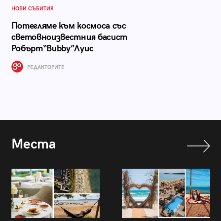
НОВИ СЪБИТИЯ
Потегляме към космоса със
световноизвестния басист
Робърт“Bubby”Луис
РЕДАКТОРИТЕ
Места