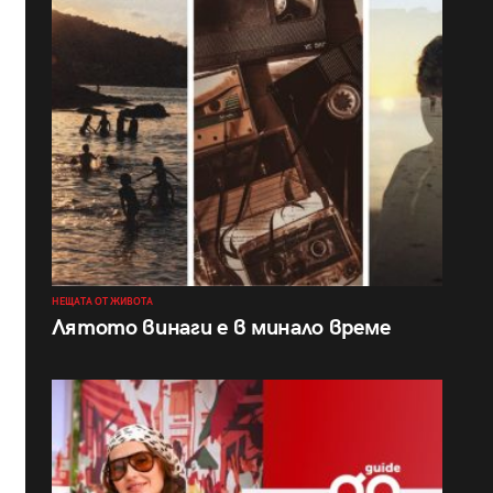
НЕЩАТА ОТ ЖИВОТА
Лятото винаги е в минало време