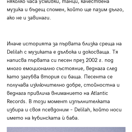
няколко часа усмивки, танци, качествена
музика и бъдещ спомен, който ще пазим дълго,
ако не и завинаги.
Иначе историята за първата близка среща на
Delilah с музиката е дълбока и докосваща. Тя
написва първата си песен през 2002 г. под
много емоционално състояние, веднага след
като загубва втория си баща. Песента се
получава изключително добре, стойностна и
веднага привлича вниманието на Atlantic
Records. В този момент изпълнителката
избира и своя псевдоним – Delilah, който носи
името на кубинската ѝ баба.