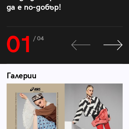
да е по-добър!
01
/ 04
Галерии