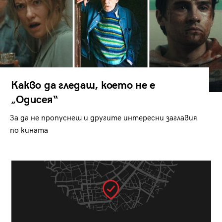
Какво да гледаш, което не е
„Одисея“
За да не пропуснеш и другите интересни заглавия
по кината