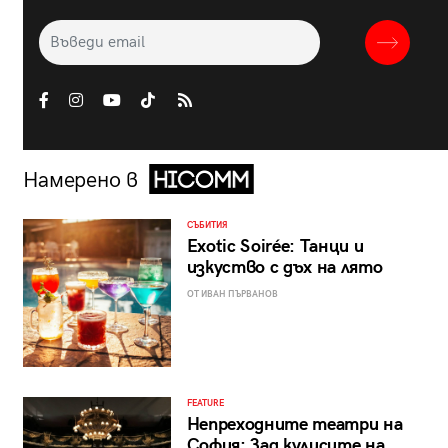
Намерено в
СЪБИТИЯ
Exotic Soirée: Танци и
изкуство с дъх на лято
ОТ ИВАН ПЪРВАНОВ
FEATURE
Непреходните театри на
София: Зад кулисите на