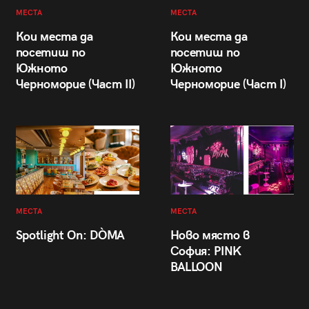
МЕСТА
МЕСТА
Кои места да
Кои места да
посетиш по
посетиш по
Южното
Южното
Черноморие (Част II)
Черноморие (Част I)
МЕСТА
МЕСТА
Spotlight On: DÒMA
Ново място в
София: PINK
BALLOON