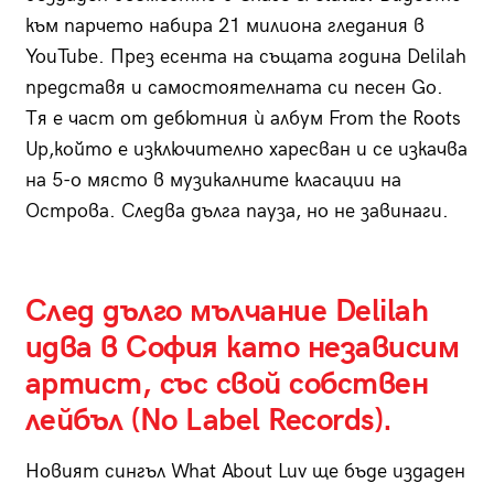
към парчето набира 21 милиона гледания в
YouTube. През есента на същата година Delilah
представя и самостоятелната си песен Go.
Тя е част от дебютния ѝ албум From the Roots
Up,който е изключително харесван и се изкачва
на 5-о място в музикалните класации на
Острова. Следва дълга пауза, но не завинаги.
След дълго мълчание Delilah
идва в София като независим
артист, със свой собствен
лейбъл (No Label Records).
Новият сингъл What About Luv ще бъде издаден