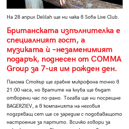
На 28 април Delilah ще ни чака в Sofia Live Club.
Британската изпълнителка е
специалният гост, а
музиката ѝ –незаменимият
подарък, поднесен от COMMA
Group за 7-ия им рожден ден.
Палома Стокър ще грабне микрофона точно в
21:00 часа, но вратите на клуба ще бъдат
отворени час по-рано. Тогава ще ни посрещне
BAGERZIEV, а в компанията на неговия
подгряващ сет ще се заредим с подобаващото
настроение за партито. Всичко говори за