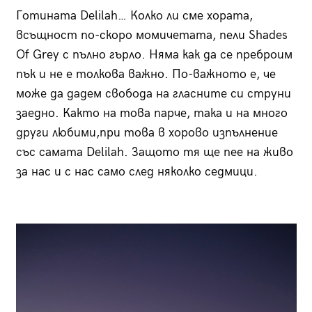
Готината Delilah… Колко ли сме хората,
всъщност по-скоро момичетата, пели Shades
Of Grey с пълно гърло. Няма как да се преброим
пък и не е толкова важно. По-важното е, че
може да дадем свобода на гласните си струни
заедно. Както на това парче, така и на много
други любими,при това в хорово изпълнение
със самата Delilah. Защото тя ще пее на живо
за нас и с нас само след няколко седмици.