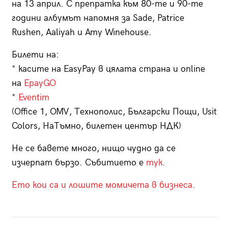
на 13 април. С препратка към 80-те и 90-те
години албумът напомня за Sade, Patrice
Rushen, Aaliyah и Amy Winehouse.
Билети на:
* касите на EasyPay в цялата страна и online
на
EpayGO
*
Eventim
(Office 1, OMV, Технополис, Български Пощи, Usit
Colors, НаТъмно, билетен център НДК)
Не се бавете много, нищо чудно да се
изчерпат бързо. Събитието е
тук.
Ето кои са и лошите момичета в бизнеса.