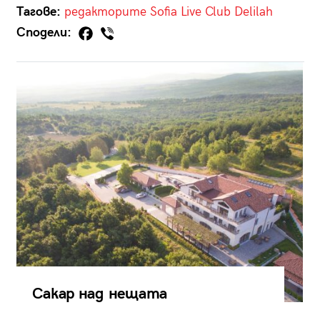
Тагове:
редакторите
Sofia Live Club
Delilah
Сподели:
Сакар над нещата