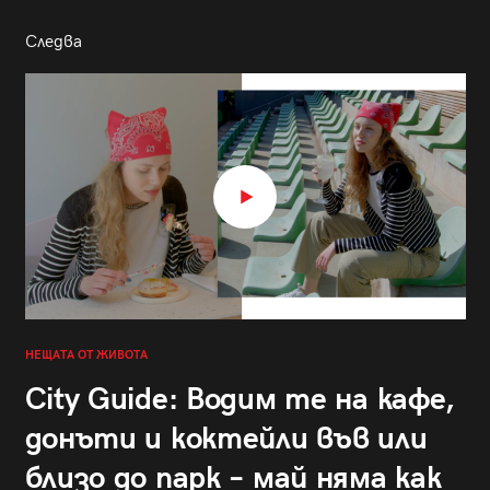
Следва
НЕЩАТА ОТ ЖИВОТА
City Guide: Водим те на кафе,
донъти и коктейли във или
близо до парк – май няма как