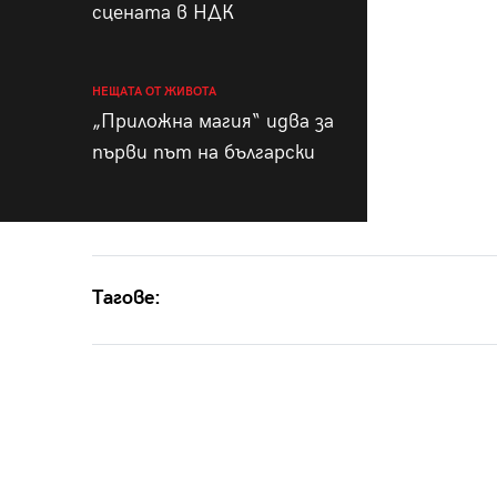
сцената в НДК
НЕЩАТА ОТ ЖИВОТА
„Приложна магия“ идва за
първи път на български
Тагове: