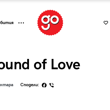
ъбития
ound of Love
ентара
Сподели:
к
Tender is the Wine – Какво
чаша
се пие на Лазурния бряг