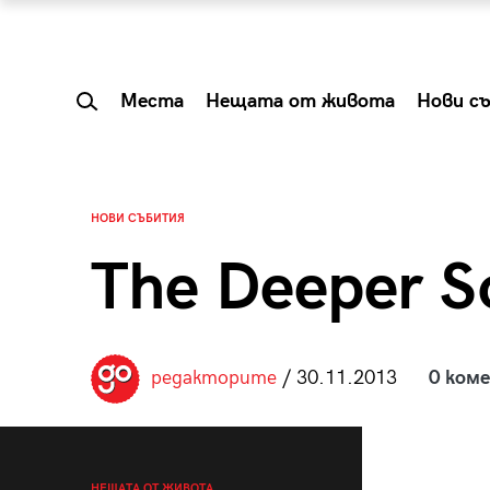
Места
Нещата от живота
Нови с
НОВИ СЪБИТИЯ
The Deeper S
редакторите
/ 30.11.2013
0 ком
 Shareable:
Summer Prelude: ка
лги вечери и
започва лятото в 
НЕЩАТА ОТ ЖИВОТА