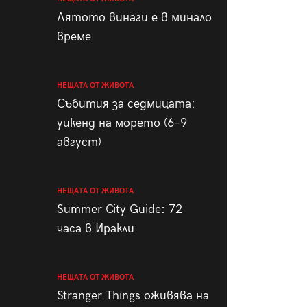
пания
Лятото винаги е в минало
време
НЕЩАТА ОТ ЖИВОТА
28
/29
Събития за седмицата:
уикенд на морето (6–9
август)
НЕЩАТА ОТ ЖИВОТА
Summer City Guide: 72
часа в Иракли
НЕЩАТА ОТ ЖИВОТА
Stranger Things оживява на