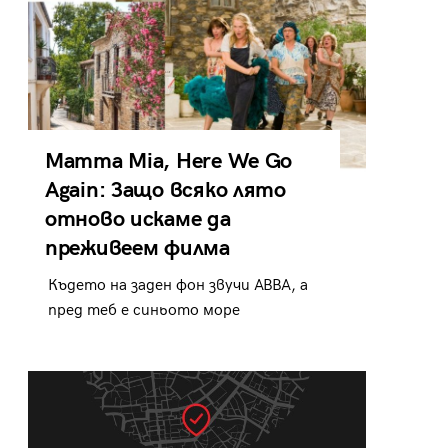
Mamma Mia, Here We Go
Again: Защо всяко лято
отново искаме да
преживеем филма
Където на заден фон звучи ABBA, а
пред теб е синьото море