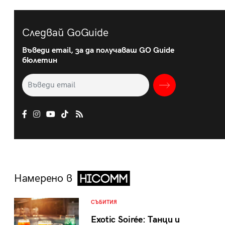
Следвай GoGuide
Въведи email, за да получаваш GO Guide
бюлетин
Намерено в
СЪБИТИЯ
Exotic Soirée: Танци и