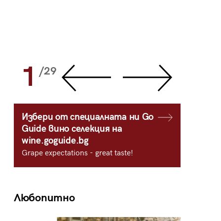
1
2
/29
/
Избери от специалната ни Go
Guide вино селекция на
wine.goguide.bg
Grape expectations - great taste!
Любопитно