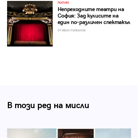
FEATURE
Непреходните театри на
София: Зад кулисите на
един по-различен спектакъл
ОТ ИВАН ПЪРВАНОВ
В този ред на мисли