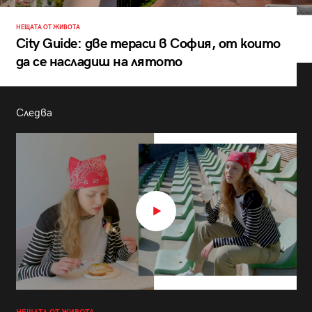
НЕЩАТА ОТ ЖИВОТА
City Guide: две тераси в София, от които
да се насладиш на лятото
Следва