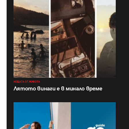
НЕЩАТА ОТ ЖИВОТА
Лятото винаги е в минало време