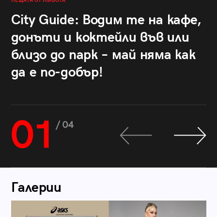
НЕЩАТА ОТ ЖИВОТА
City Guide: Водим те на кафе,
донъти и коктейли във или
близо до парк – май няма как
да е по-добър!
01
/ 04
Галерии