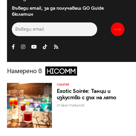
Въведи email, за да получаваш GO Guide
бюлетин
Намерено в
СЪБИТИЯ
Exotic Soirée: Танци и
изкуство с дъх на лято
ОТ ИВАН ПЪРВАНОВ