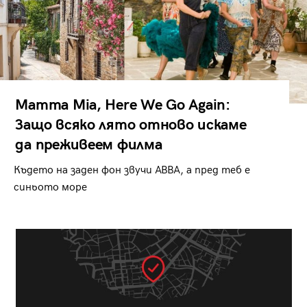
Mamma Mia, Here We Go Again:
Защо всяко лято отново искаме
да преживеем филма
Където на заден фон звучи ABBA, а пред теб е
синьото море