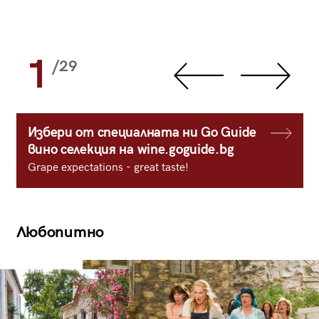
1
/29
Избери от специалната ни Go Guide
вино селекция на wine.goguide.bg
Grape expectations - great taste!
Любопитно