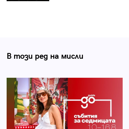
В този ред на мисли