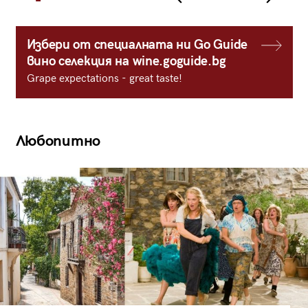
Избери от специалната ни Go Guide
вино селекция на wine.goguide.bg
Grape expectations - great taste!
Любопитно