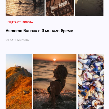
НЕЩАТА ОТ ЖИВОТА
Лятото винаги е в минало време
ОТ КАТИ МИКОВА