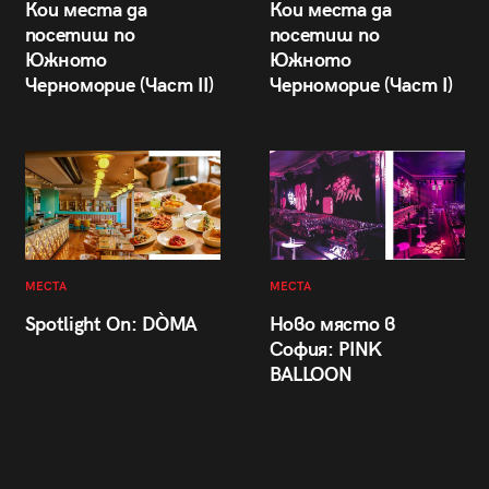
Кои места да
Кои места да
посетиш по
посетиш по
Южното
Южното
Черноморие (Част II)
Черноморие (Част I)
МЕСТА
МЕСТА
Spotlight On: DÒMA
Ново място в
София: PINK
BALLOON