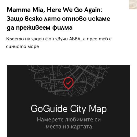
Mamma Mia, Here We Go Again:
Защо всяко лято отново искаме
да преживеем филма
Където на заден фон звучи ABBA, а пред теб е
синьото море