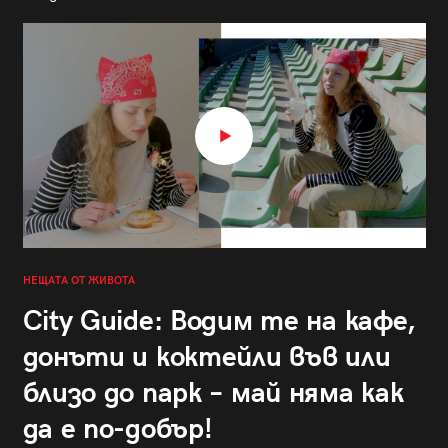
НЕЩАТА ОТ ЖИВОТА
City Guide: Водим те на кафе,
донъти и коктейли във или
близо до парк – май няма как
да е по-добър!