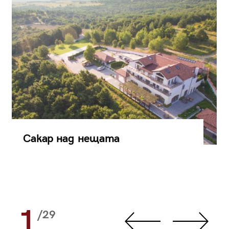
Сакар над нещата
1
/29