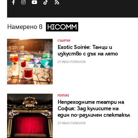
Намерено в
СЪБИТИЯ
Exotic Soirée: Танци и
изкуство с дъх на лято
ОТ ИВАН ПЪРВАНОВ
FEATURE
Непреходните театри на
София: Зад кулисите на
един по-различен спектакъл
ОТ ИВАН ПЪРВАНОВ