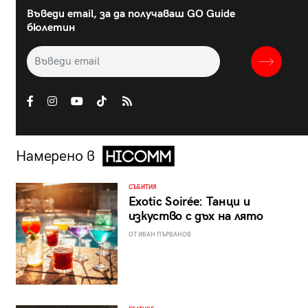
Въведи email, за да получаваш GO Guide
бюлетин
Намерено в
СЪБИТИЯ
Exotic Soirée: Танци и
изкуство с дъх на лято
ОТ ИВАН ПЪРВАНОВ