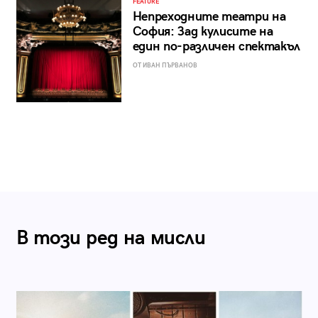
FEATURE
Непреходните театри на
София: Зад кулисите на
един по-различен спектакъл
ОТ ИВАН ПЪРВАНОВ
В този ред на мисли