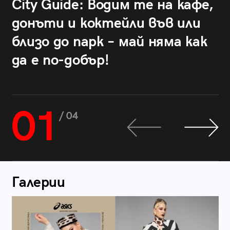
City Guide: Водим те на кафе,
донъти и коктейли във или
близо до парк – май няма как
да е по-добър!
01
/ 04
Галерии