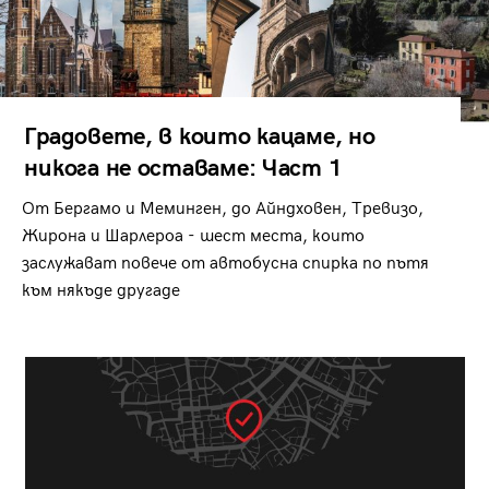
Градовете, в които кацаме, но
никога не оставаме: Част 1
От Бергамо и Меминген, до Айндховен, Тревизо,
Жирона и Шарлероа - шест места, които
заслужават повече от автобусна спирка по пътя
към някъде другаде