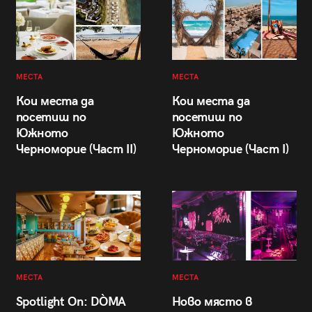
МЕСТА
МЕСТА
Кои места да
Кои места да
посетиш по
посетиш по
Южното
Южното
Черноморие (Част II)
Черноморие (Част I)
МЕСТА
МЕСТА
Spotlight On: DÒMA
Ново място в