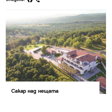
Сакар над нещата