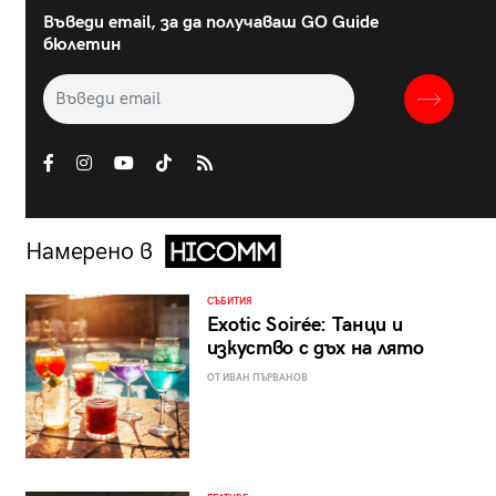
Въведи email, за да получаваш GO Guide
бюлетин
Намерено в
СЪБИТИЯ
Exotic Soirée: Танци и
изкуство с дъх на лято
ОТ ИВАН ПЪРВАНОВ