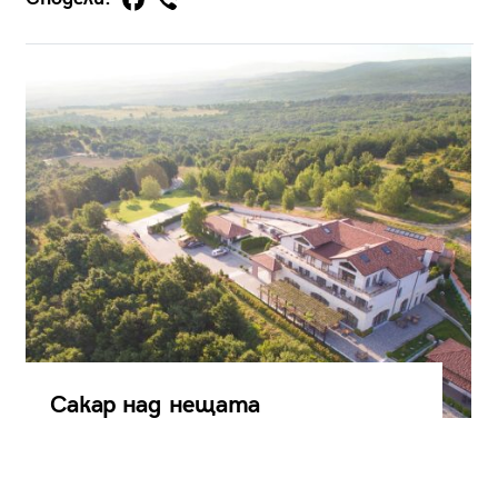
Сакар над нещата