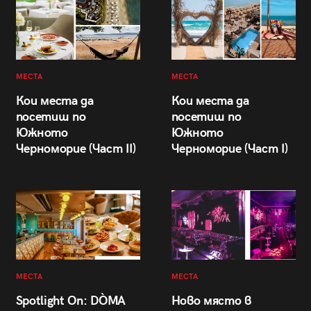
МЕСТА
МЕСТА
Кои места да
Кои места да
посетиш по
посетиш по
Южното
Южното
Черноморие (Част II)
Черноморие (Част I)
МЕСТА
МЕСТА
Spotlight On: DÒMA
Ново място в