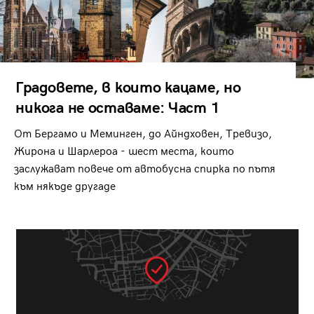
Градовете, в които кацаме, но
никога не оставаме: Част 1
От Бергамо и Меминген, до Айндховен, Тревизо,
Жирона и Шарлероа - шест места, които
заслужават повече от автобусна спирка по пътя
към някъде другаде