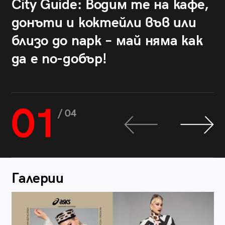
City Guide: Водим те на кафе,
донъти и коктейли във или
близо до парк – май няма как
да е по-добър!
01
/ 04
Галерии