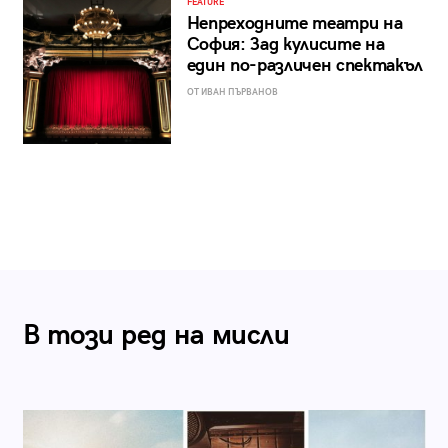
FEATURE
Непреходните театри на
София: Зад кулисите на
един по-различен спектакъл
ОТ ИВАН ПЪРВАНОВ
В този ред на мисли