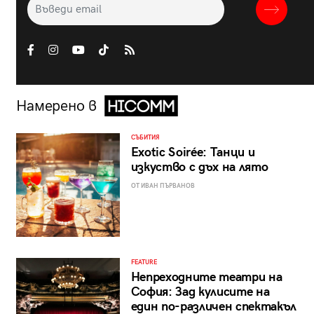
Намерено в
СЪБИТИЯ
Exotic Soirée: Танци и
изкуство с дъх на лято
ОТ ИВАН ПЪРВАНОВ
FEATURE
Непреходните театри на
София: Зад кулисите на
един по-различен спектакъл