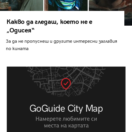
Какво да гледаш, което не е
„Одисея“
За да не пропуснеш и другите интересни заглавия
по кината