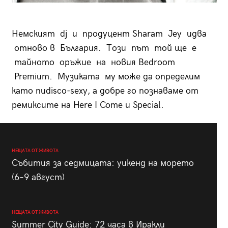
Немският dj и продуцент Sharam Jey идва
отново в България. Този път той ще е
тайното оръжие на новия Bedroom
Premium. Музиката му може да определим
като nudisco-sexy, а добре го познаваме от
ремиксите на Here I Come и Special.
НЕЩАТА ОТ ЖИВОТА
Събития за седмицата: уикенд на морето
(6–9 август)
НЕЩАТА ОТ ЖИВОТА
Summer City Guide: 72 часа в Иракли