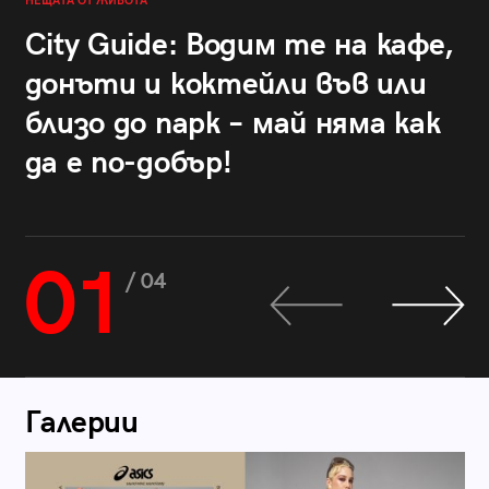
НЕЩАТА ОТ ЖИВОТА
City Guide: Водим те на кафе,
донъти и коктейли във или
близо до парк – май няма как
да е по-добър!
01
/ 04
Галерии