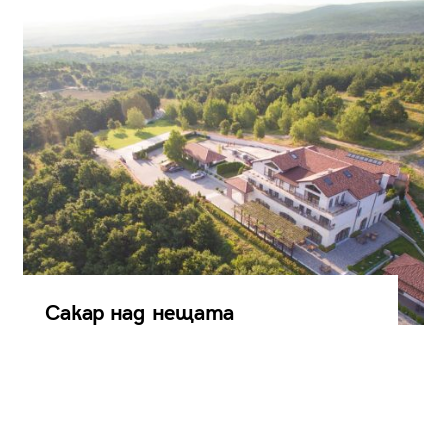
Сакар над нещата