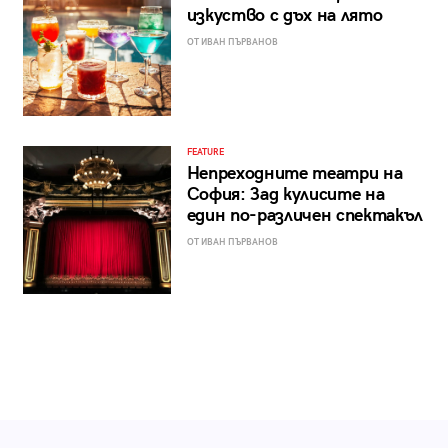
изкуство с дъх на лято
ОТ ИВАН ПЪРВАНОВ
FEATURE
Непреходните театри на
София: Зад кулисите на
един по-различен спектакъл
ОТ ИВАН ПЪРВАНОВ