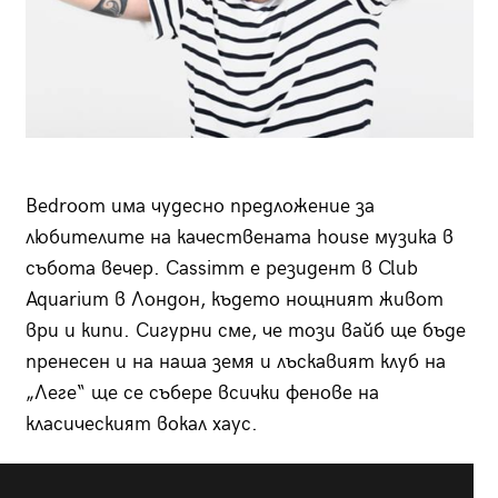
Bedroom има чудесно предложение за
любителите на качествената house музика в
събота вечер. Cassimm e резидент в Club
Aquarium в Лондон, където нощният живот
ври и кипи. Сигурни сме, че този вайб ще бъде
пренесен и на наша земя и лъскавият клуб на
„Леге“ ще се събере всички фенове на
класическият вокал хаус.