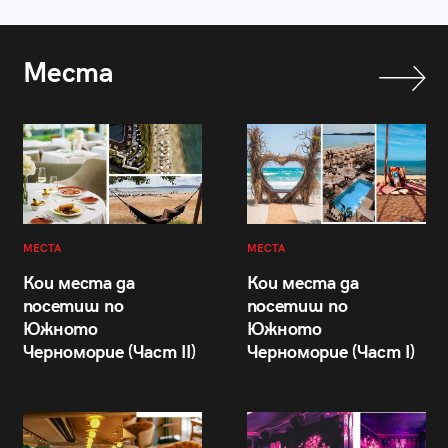
Места
МЕСТА
МЕСТА
Кои места да
Кои места да
посетиш по
посетиш по
Южното
Южното
Черноморие (Част II)
Черноморие (Част I)