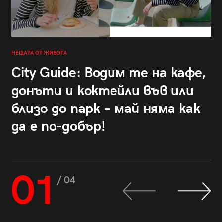
НЕЩАТА ОТ ЖИВОТА
City Guide: Водим те на кафе,
донъти и коктейли във или
близо до парк – май няма как
да е по-добър!
01
/ 04