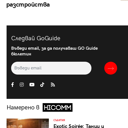
разстройства
Следвай GoGuide
Въведи email, за да получаваш GO Guide
бюлетин
Намерено в
СЪБИТИЯ
Exotic Soirée: Танци и