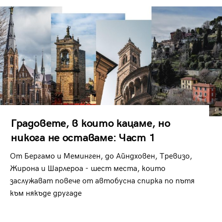
Градовете, в които кацаме, но
никога не оставаме: Част 1
От Бергамо и Меминген, до Айндховен, Тревизо,
Жирона и Шарлероа - шест места, които
заслужават повече от автобусна спирка по пътя
към някъде другаде