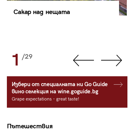
Сакар над нещата
1
/29
Избери от специалната ни Go Guide
вино селекция на wine.goguide.bg
Grape expectations - great taste!
Пътешествия