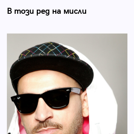
В този ред на мисли