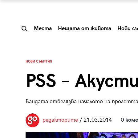
Места
Нещата от живота
Нови с
НОВИ СЪБИТИЯ
PSS – Акуст
Бандата отбелязва началото на пролетта 
редакторите
/ 21.03.2014
0 ком
 Shareable:
Summer Prelude: ка
лги вечери и
започва лятото в 