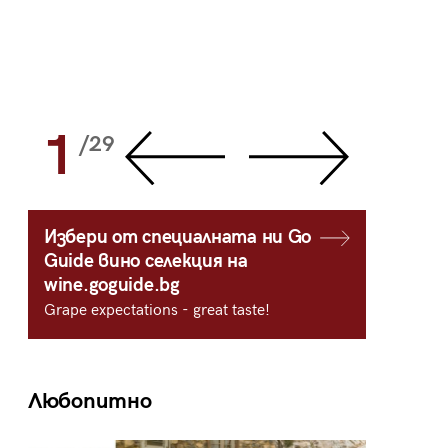
1
2
/29
/
Избери от специалната ни Go
Guide вино селекция на
wine.goguide.bg
Grape expectations - great taste!
Любопитно