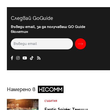
Следвай GoGuide
Въведи email, за да получаваш GO Guide
бюлетин
Намерено в
СЪБИТИЯ
Exotic Soirée: Танци и