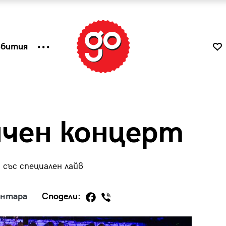
ъбития
ичен концерт
със специален лайв
ентара
Сподели:
к
Tender is the Wine – Какво
чаша
се пие на Лазурния бряг