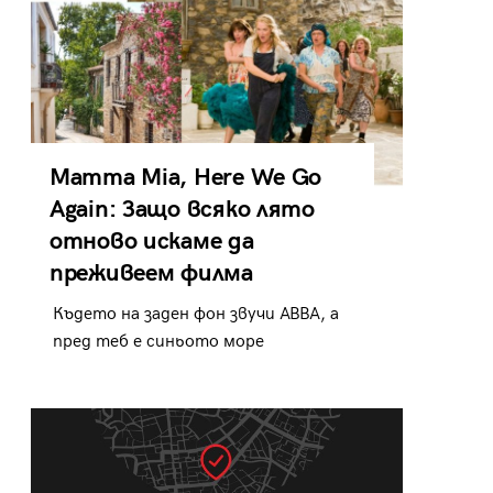
Mamma Mia, Here We Go
Again: Защо всяко лято
отново искаме да
преживеем филма
Където на заден фон звучи ABBA, а
пред теб е синьото море