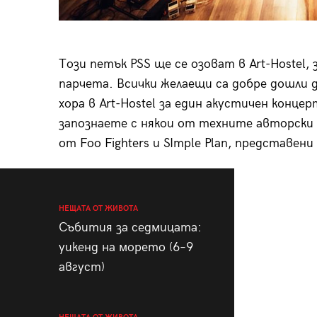
Този петък PSS ще се озоват в Art-Hostel, 
парчета. Всички желаещи са добре дошли 
хора в Art-Hostel за един акустичен конце
запознаете с някои от техните авторски 
от Foo Fighters и SImple Plan, представени
НЕЩАТА ОТ ЖИВОТА
Събития за седмицата:
уикенд на морето (6–9
август)