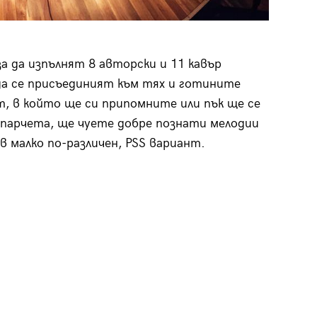
за да изпълнят 8 авторски и 11 кавър
да се присъединият към тях и готините
рт, в който ще си припомните или пък ще се
парчета, ще чуете добре познати мелодии
 в малко по-различен, PSS вариант.