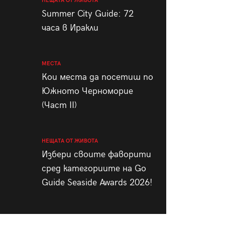
НЕЩАТА ОТ ЖИВОТА
Summer City Guide: 72
часа в Иракли
МЕСТА
Кои места да посетиш по
Южното Черноморие
(Част II)
НЕЩАТА ОТ ЖИВОТА
Избери своите фаворити
сред категориите на Go
Guide Seaside Awards 2026!