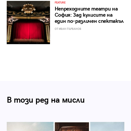
FEATURE
Непреходните театри на
София: Зад кулисите на
един по-различен спектакъл
ОТ ИВАН ПЪРВАНОВ
В този ред на мисли