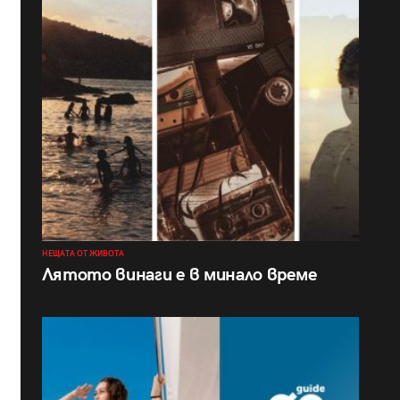
НЕЩАТА ОТ ЖИВОТА
Лятото винаги е в минало време