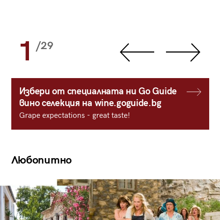
1
/29
Избери от специалната ни Go Guide
вино селекция на wine.goguide.bg
Grape expectations - great taste!
Любопитно