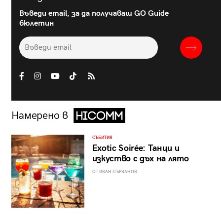
Въведи email, за да получаваш GO Guide
бюлетин
Намерено в
СЪБИТИЯ
Exotic Soirée: Танци и
изкуство с дъх на лято
ОТ ИВАН ПЪРВАНОВ