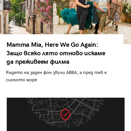
Mamma Mia, Here We Go Again:
Защо всяко лято отново искаме
да преживеем филма
Където на заден фон звучи ABBA, а пред теб е
синьото море