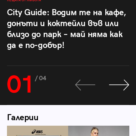
НЕЩАТА ОТ ЖИВОТА
City Guide: Водим те на кафе,
донъти и коктейли във или
близо до парк – май няма как
да е по-добър!
01
/ 04
Галерии