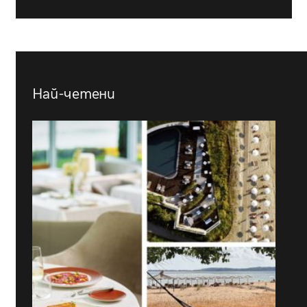
Най-четени