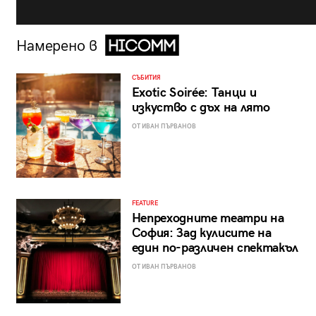
Намерено в
СЪБИТИЯ
Exotic Soirée: Танци и
изкуство с дъх на лято
ОТ ИВАН ПЪРВАНОВ
FEATURE
Непреходните театри на
София: Зад кулисите на
един по-различен спектакъл
ОТ ИВАН ПЪРВАНОВ