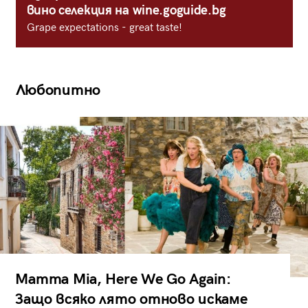
вино селекция на wine.goguide.bg
Grape expectations - great taste!
Любопитно
Mamma Mia, Here We Go Again:
Защо всяко лято отново искаме