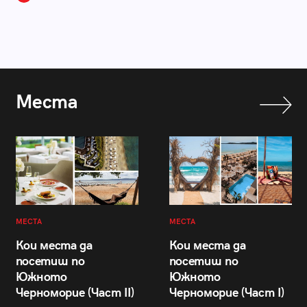
Места
МЕСТА
МЕСТА
Кои места да
Кои места да
посетиш по
посетиш по
Южното
Южното
Черноморие (Част II)
Черноморие (Част I)