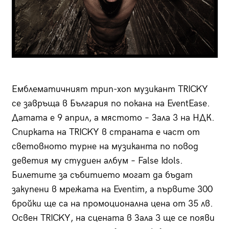
Емблематичният трип-хоп музикант TRICKY
се завръща в България по покана на EventEase.
Датата е 9 април, а мястото – Зала 3 на НДК.
Спирката на TRICKY в страната е част от
световното турне на музиканта по повод
деветия му студиен албум – False Idols.
Билетите за събитието могат да бъдат
закупени в мрежата на Eventim, а първите 300
бройки ще са на промоционална цена от 35 лв.
Oсвен TRICKY, на сцената в Зала 3 ще се появи