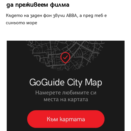
да преживеем филма
Където на заден фон звучи ABBA, а пред теб е
синьото море