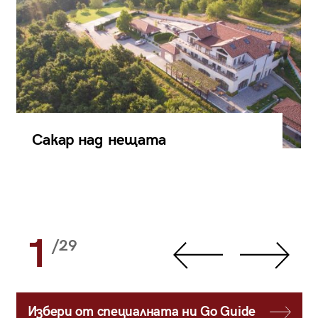
Сакар над нещата
1
/29
Избери от специалната ни Go Guide