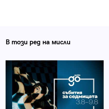
В този ред на мисли