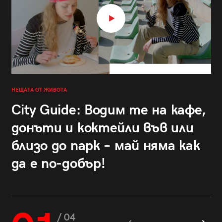
НЕЩАТА ОТ ЖИВОТА
City Guide: Водим те на кафе,
донъти и коктейли във или
близо до парк – май няма как
да е по-добър!
/ 04