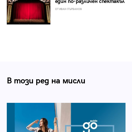
един по-различен спектакъл
ОТ ИВАН ПЪРВАНОВ
В този ред на мисли