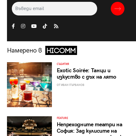
Намерено в
СЪБИТИЯ
Exotic Soirée: Танци и
изкуство с дъх на лято
ОТ ИВАН ПЪРВАНОВ
FEATURE
Непреходните театри на
София: Зад кулисите на