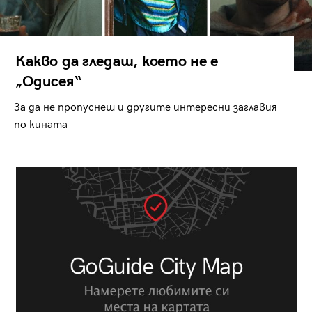
Какво да гледаш, което не е
„Одисея“
За да не пропуснеш и другите интересни заглавия
по кината