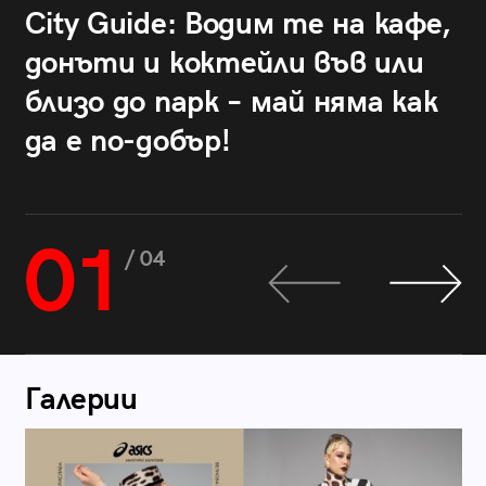
City Guide: Водим те на кафе,
донъти и коктейли във или
близо до парк – май няма как
да е по-добър!
01
/ 04
Галерии