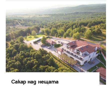
Сакар над нещата