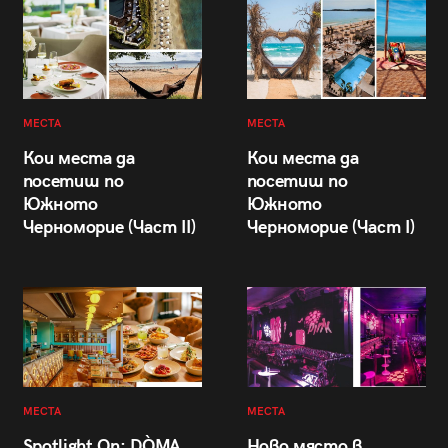
МЕСТА
МЕСТА
Кои места да
Кои места да
посетиш по
посетиш по
Южното
Южното
Черноморие (Част II)
Черноморие (Част I)
МЕСТА
МЕСТА
Spotlight On: DÒMA
Ново място в