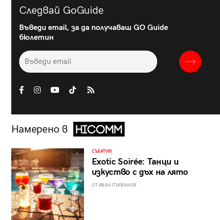
Следвай GoGuide
Въведи email, за да получаваш GO Guide
бюлетин
Намерено в
СЪБИТИЯ
Exotic Soirée: Танци и
изкуство с дъх на лято
ОТ ИВАН ПЪРВАНОВ