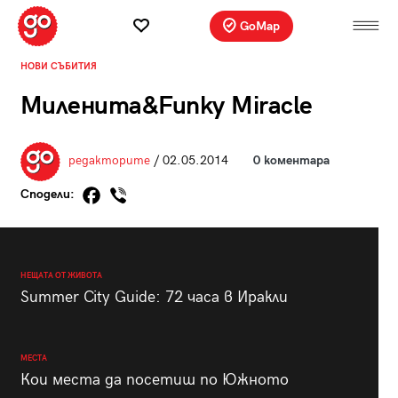
GoMap
НОВИ СЪБИТИЯ
Миленита&Funky Miracle
редакторите
/ 02.05.2014
0 коментара
Сподели:
НЕЩАТА ОТ ЖИВОТА
Summer City Guide: 72 часа в Иракли
МЕСТА
Кои места да посетиш по Южното