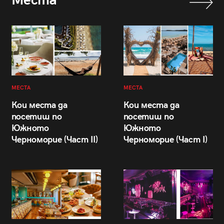
Места
МЕСТА
МЕСТА
Кои места да
Кои места да
посетиш по
посетиш по
Южното
Южното
Черноморие (Част II)
Черноморие (Част I)