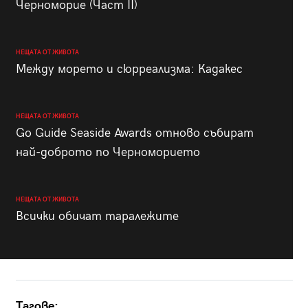
Черноморие (Част II)
НЕЩАТА ОТ ЖИВОТА
Между морето и сюрреализма: Кадакес
НЕЩАТА ОТ ЖИВОТА
Go Guide Seaside Awards отново събират
най-доброто по Черноморието
НЕЩАТА ОТ ЖИВОТА
Всички обичат таралежите
Тагове: