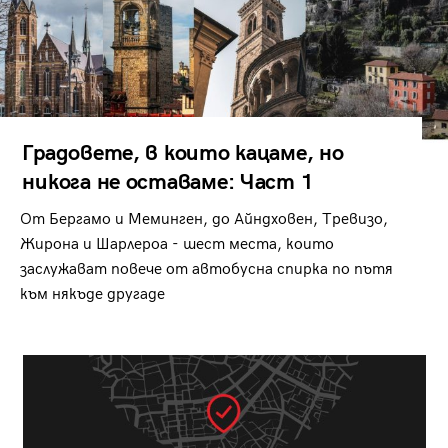
Градовете, в които кацаме, но
никога не оставаме: Част 1
От Бергамо и Меминген, до Айндховен, Тревизо,
Жирона и Шарлероа - шест места, които
заслужават повече от автобусна спирка по пътя
към някъде другаде