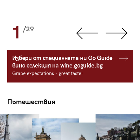
1
/29
Избери от специалната ни Go Guide
вино селекция на wine.goguide.bg
Grape expectations - great taste!
Пътешествия