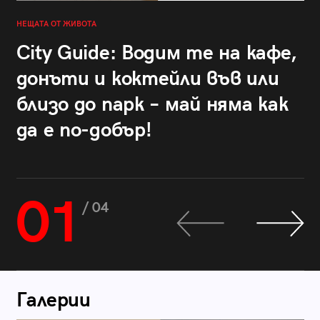
НЕЩАТА ОТ ЖИВОТА
City Guide: Водим те на кафе,
донъти и коктейли във или
близо до парк – май няма как
да е по-добър!
01
/ 04
Галерии