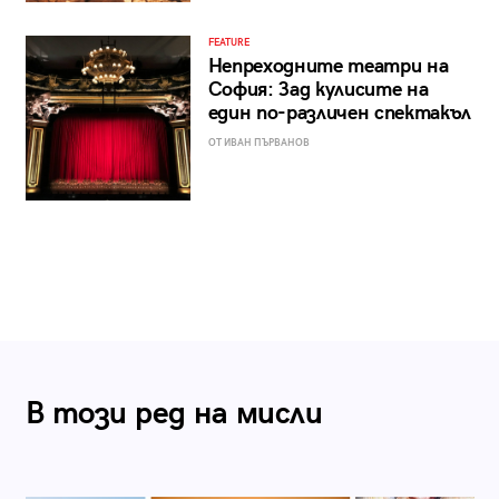
FEATURE
Непреходните театри на
София: Зад кулисите на
един по-различен спектакъл
ОТ ИВАН ПЪРВАНОВ
В този ред на мисли