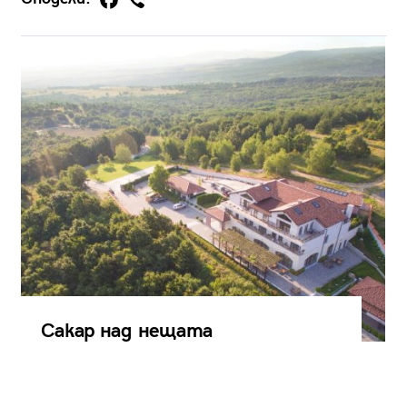
Сакар над нещата