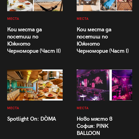
МЕСТА
МЕСТА
Кои места да
Кои места да
посетиш по
посетиш по
Южното
Южното
Черноморие (Част II)
Черноморие (Част I)
МЕСТА
МЕСТА
Spotlight On: DÒMA
Ново място в
София: PINK
BALLOON