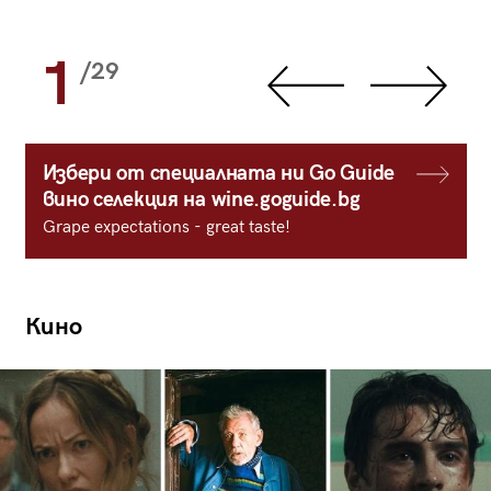
1
/29
Избери от специалната ни Go Guide
вино селекция на wine.goguide.bg
Grape expectations - great taste!
Кино