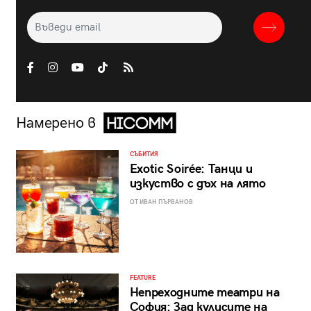
Намерено в
СЪБИТИЯ
Exotic Soirée: Танци и
изкуство с дъх на лято
ОТ ИВАН ПЪРВАНОВ
FEATURE
Непреходните театри на
София: Зад кулисите на