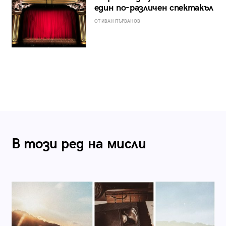
един по-различен спектакъл
ОТ ИВАН ПЪРВАНОВ
В този ред на мисли