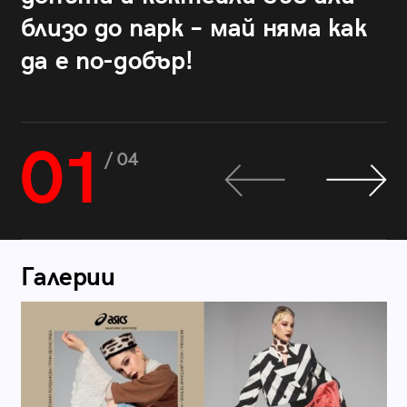
близо до парк – май няма как
да е по-добър!
01
/ 04
Галерии