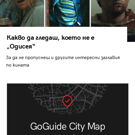
Какво да гледаш, което не е
„Одисея“
За да не пропуснеш и другите интересни заглавия
по кината