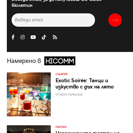
бюлетин
Намерено в
СЪБИТИЯ
Exotic Soirée: Танци и
изкуство с дъх на лято
ОТ ИВАН ПЪРВАНОВ
FEATURE