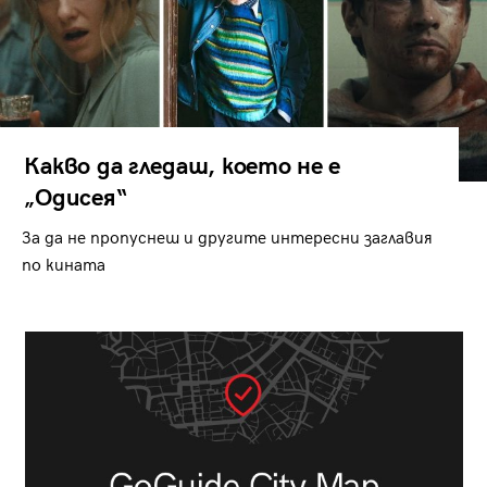
Какво да гледаш, което не е
„Одисея“
За да не пропуснеш и другите интересни заглавия
по кината