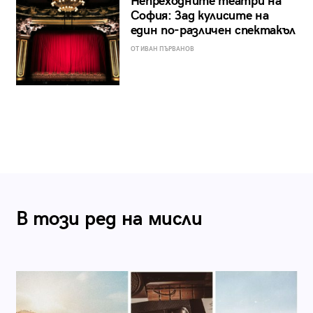
Непреходните театри на
София: Зад кулисите на
един по-различен спектакъл
ОТ ИВАН ПЪРВАНОВ
В този ред на мисли