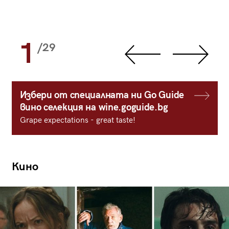
1
/29
Избери от специалната ни Go Guide
вино селекция на wine.goguide.bg
Grape expectations - great taste!
Кино