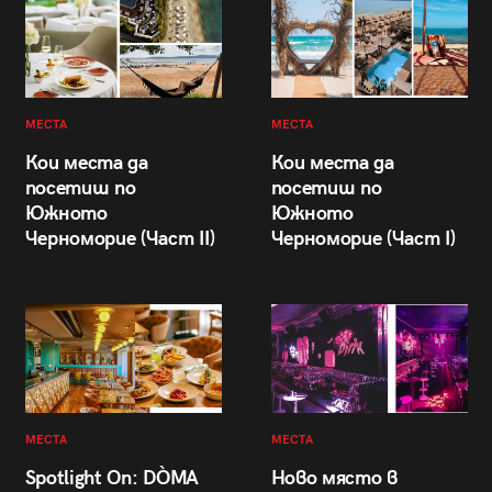
МЕСТА
МЕСТА
Кои места да
Кои места да
посетиш по
посетиш по
Южното
Южното
Черноморие (Част II)
Черноморие (Част I)
МЕСТА
МЕСТА
Spotlight On: DÒMA
Ново място в