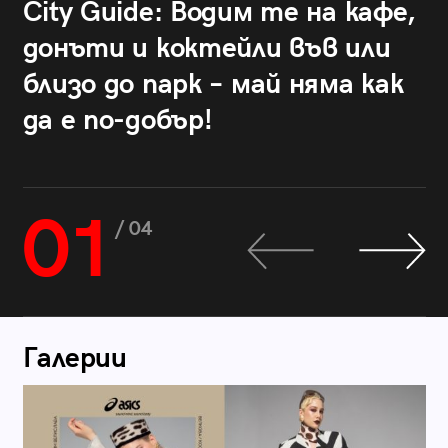
City Guide: Водим те на кафе,
донъти и коктейли във или
близо до парк – май няма как
да е по-добър!
01
/ 04
Галерии