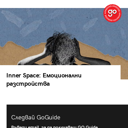
Inner Space: Емоционални
разстройства
Следвай GoGuide
Въведи email, за да получаваш GO Guide