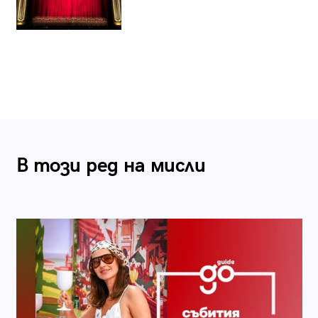
В този ред на мисли