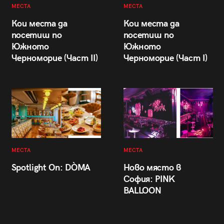
МЕСТА
МЕСТА
Кои места да
Кои места да
посетиш по
посетиш по
Южното
Южното
Черноморие (Част II)
Черноморие (Част I)
МЕСТА
МЕСТА
Spotlight On: DÒMA
Ново място в
София: PINK
BALLOON