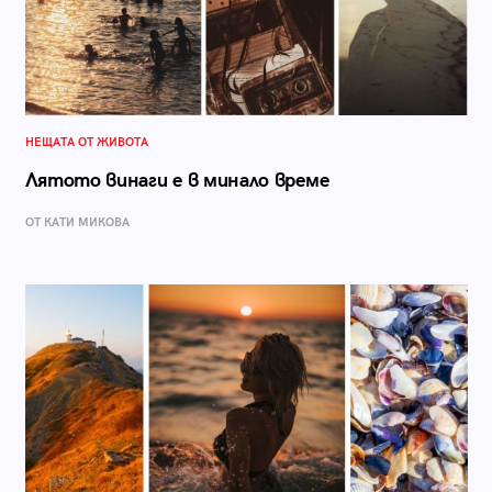
НЕЩАТА ОТ ЖИВОТА
Лятото винаги е в минало време
ОТ КАТИ МИКОВА