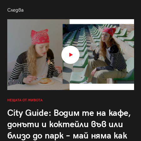
Следва
НЕЩАТА ОТ ЖИВОТА
City Guide: Водим те на кафе,
донъти и коктейли във или
близо до парк – май няма как