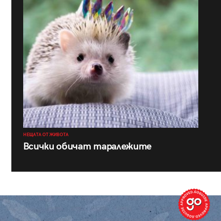
НЕЩАТА ОТ ЖИВОТА
Всички обичат таралежите