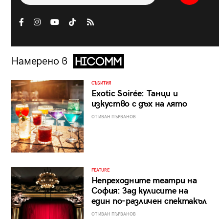
Намерено в
СЪБИТИЯ
Exotic Soirée: Танци и
изкуство с дъх на лято
ОТ ИВАН ПЪРВАНОВ
FEATURE
Непреходните театри на
София: Зад кулисите на
един по-различен спектакъл
ОТ ИВАН ПЪРВАНОВ