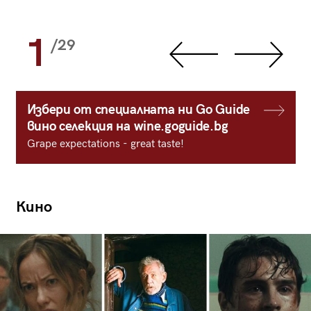
1
/29
Избери от специалната ни Go Guide
вино селекция на wine.goguide.bg
Grape expectations - great taste!
Кино