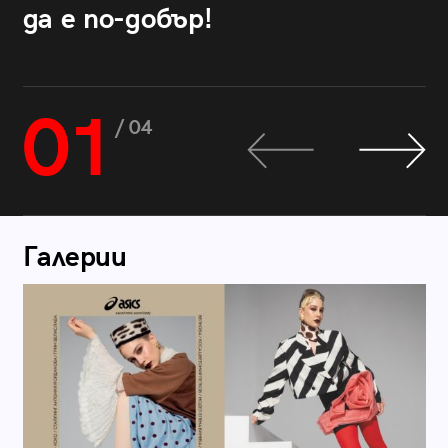
да е по-добър!
01
/ 04
Галерии