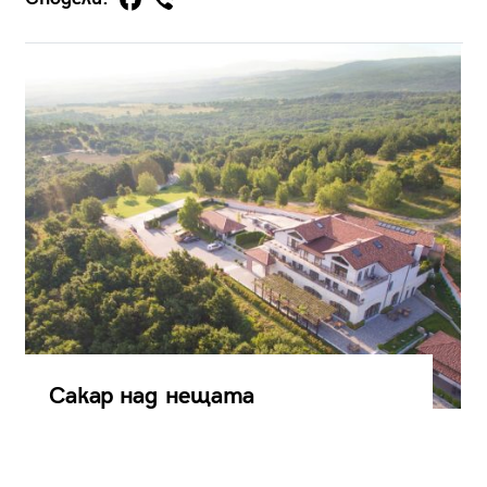
Сакар над нещата