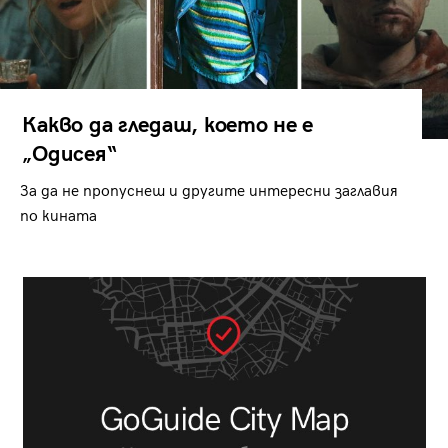
Какво да гледаш, което не е
„Одисея“
За да не пропуснеш и другите интересни заглавия
по кината