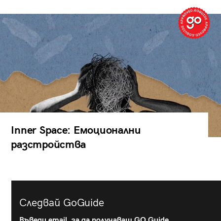
Inner Space: Емоционални
разстройства
Следвай GoGuide
Въведи email, за да получаваш GO Guide