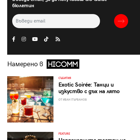
бюлетин
Намерено в
СЪБИТИЯ
Exotic Soirée: Танци и
изкуство с дъх на лято
ОТ ИВАН ПЪРВАНОВ
FEATURE