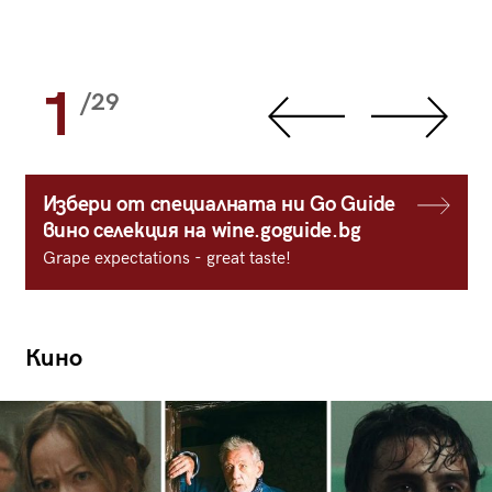
1
/29
Избери от специалната ни Go Guide
вино селекция на wine.goguide.bg
Grape expectations - great taste!
Кино