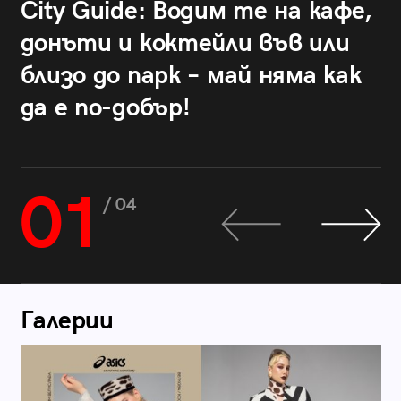
City Guide: Водим те на кафе,
донъти и коктейли във или
близо до парк – май няма как
да е по-добър!
01
/ 04
Галерии