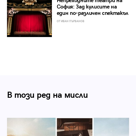
Непреходните театри на
София: Зад кулисите на
един по-различен спектакъл
ОТ ИВАН ПЪРВАНОВ
В този ред на мисли