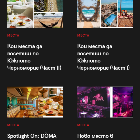
МЕСТА
МЕСТА
Кои места да
Кои места да
посетиш по
посетиш по
Южното
Южното
Черноморие (Част II)
Черноморие (Част I)
МЕСТА
МЕСТА
Spotlight On: DÒMA
Ново място в