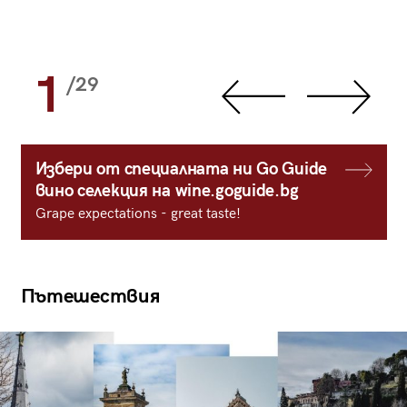
1
/29
Избери от специалната ни Go Guide
вино селекция на wine.goguide.bg
Grape expectations - great taste!
Пътешествия