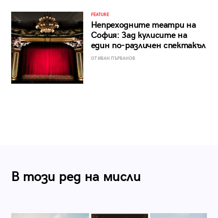
FEATURE
Непреходните театри на
София: Зад кулисите на
един по-различен спектакъл
ОТ ИВАН ПЪРВАНОВ
В този ред на мисли