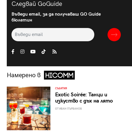
Следвай GoGuide
Въведи email, за да получаваш GO Guide
бюлетин
Намерено в
СЪБИТИЯ
Exotic Soirée: Танци и
изкуство с дъх на лято
ОТ ИВАН ПЪРВАНОВ