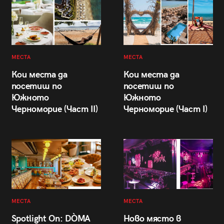
МЕСТА
МЕСТА
Кои места да
Кои места да
посетиш по
посетиш по
Южното
Южното
Черноморие (Част II)
Черноморие (Част I)
МЕСТА
МЕСТА
Spotlight On: DÒMA
Ново място в