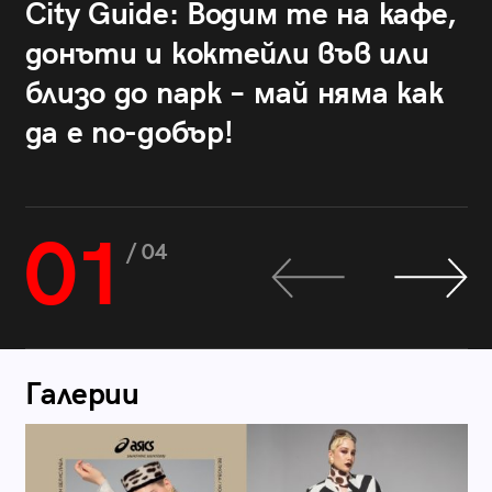
City Guide: Водим те на кафе,
донъти и коктейли във или
близо до парк – май няма как
да е по-добър!
01
/ 04
Галерии