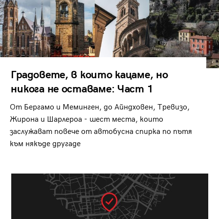
Градовете, в които кацаме, но
никога не оставаме: Част 1
От Бергамо и Меминген, до Айндховен, Тревизо,
Жирона и Шарлероа - шест места, които
заслужават повече от автобусна спирка по пътя
към някъде другаде