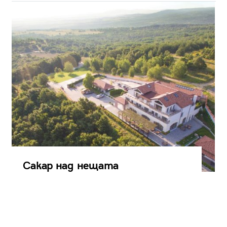
Сакар над нещата