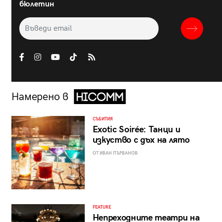
бюлетин
Намерено в
СЪБИТИЯ
Exotic Soirée: Танци и
изкуство с дъх на лято
ОТ ИВАН ПЪРВАНОВ
FEATURE
Непреходните театри на