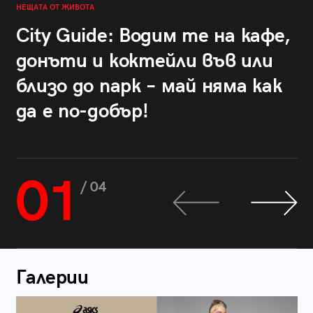
НЕЩАТА ОТ ЖИВОТА
City Guide: Водим те на кафе,
донъти и коктейли във или
близо до парк – май няма как
да е по-добър!
01
/ 04
Галерии