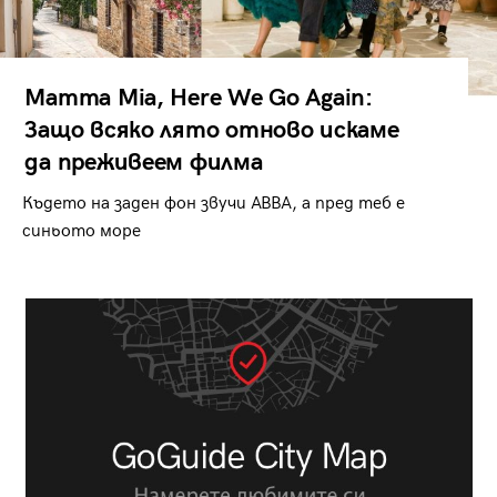
Mamma Mia, Here We Go Again:
Защо всяко лято отново искаме
да преживеем филма
Където на заден фон звучи ABBA, а пред теб е
синьото море