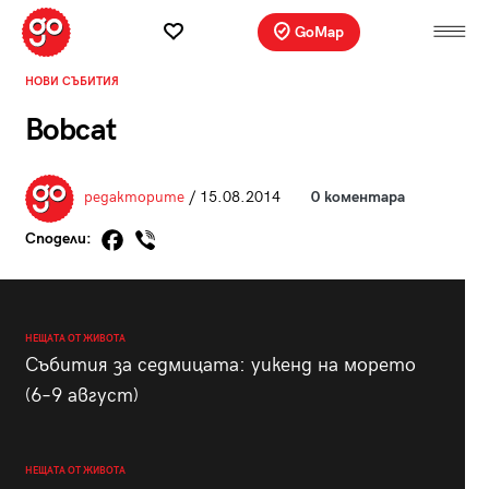
GoMap
НОВИ СЪБИТИЯ
Bobcat
редакторите
/ 15.08.2014
0 коментара
Сподели:
НЕЩАТА ОТ ЖИВОТА
Събития за седмицата: уикенд на морето
(6–9 август)
НЕЩАТА ОТ ЖИВОТА