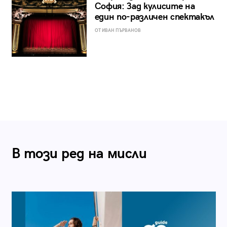
София: Зад кулисите на
един по-различен спектакъл
ОТ ИВАН ПЪРВАНОВ
В този ред на мисли