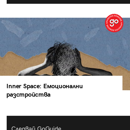
Inner Space: Емоционални
разстройства
Следвай GoGuide