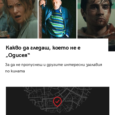
Какво да гледаш, което не е
„Одисея“
За да не пропуснеш и другите интересни заглавия
по кината