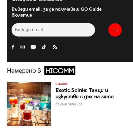
Въведи email, за да получаваш GO Guide
бюлетин
Намерено в
СЪБИТИЯ
Exotic Soirée: Танци и
изкуство с дъх на лято
ОТ ИВАН ПЪРВАНОВ