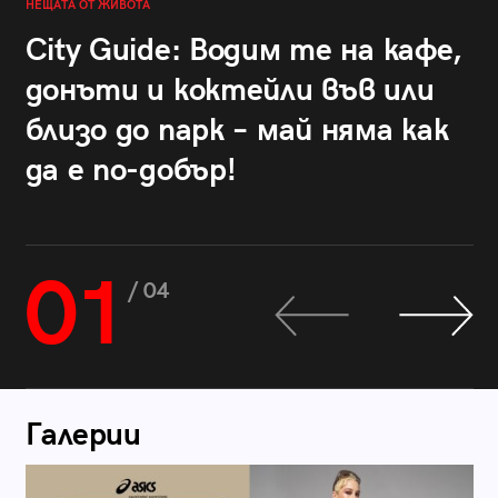
НЕЩАТА ОТ ЖИВОТА
City Guide: Водим те на кафе,
донъти и коктейли във или
близо до парк – май няма как
да е по-добър!
01
/ 04
Галерии