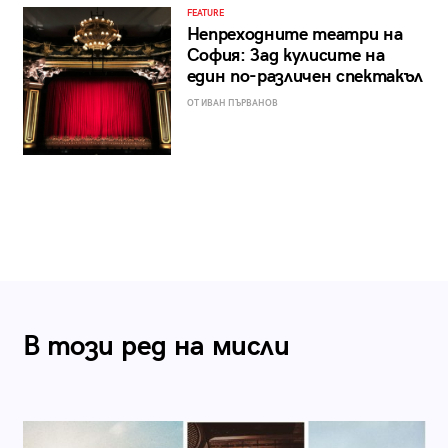
FEATURE
Непреходните театри на
София: Зад кулисите на
един по-различен спектакъл
ОТ ИВАН ПЪРВАНОВ
В този ред на мисли