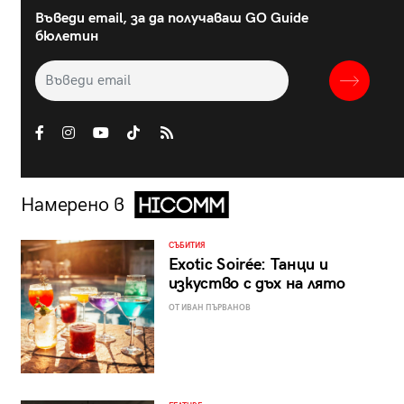
Въведи email, за да получаваш GO Guide
бюлетин
Намерено в
СЪБИТИЯ
Exotic Soirée: Танци и
изкуство с дъх на лято
ОТ ИВАН ПЪРВАНОВ