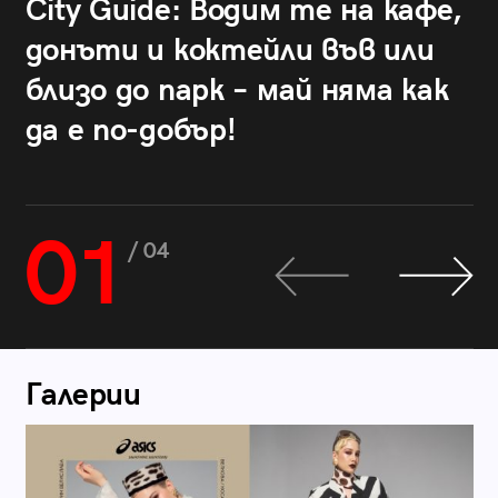
City Guide: Водим те на кафе,
донъти и коктейли във или
близо до парк – май няма как
да е по-добър!
01
/ 04
Галерии