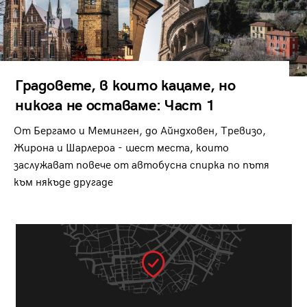
Градовете, в които кацаме, но
никога не оставаме: Част 1
От Бергамо и Меминген, до Айндховен, Тревизо,
Жирона и Шарлероа - шест места, които
заслужават повече от автобусна спирка по пътя
към някъде другаде