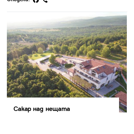
Сакар над нещата