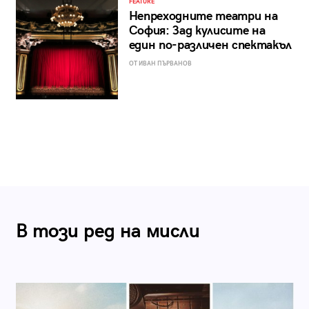
FEATURE
Непреходните театри на
София: Зад кулисите на
един по-различен спектакъл
ОТ ИВАН ПЪРВАНОВ
В този ред на мисли