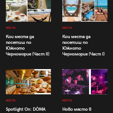
МЕСТА
МЕСТА
Кои места да
Кои места да
посетиш по
посетиш по
Южното
Южното
Черноморие (Част II)
Черноморие (Част I)
МЕСТА
МЕСТА
Spotlight On: DÒMA
Ново място в