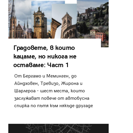
Градовете, в които
кацаме, но никога не
оставаме: Част 1
От Бергамо и Меминген, до
Айндховен, Тревизо, Жирона и
Шарлероа - шест места, които
заслужават повече от автобусна
спирка по пътя към някъде другаде