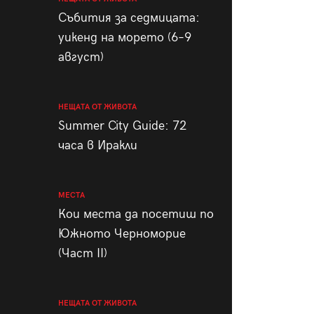
пания
Събития за седмицата:
уикенд на морето (6–9
август)
28
/29
НЕЩАТА ОТ ЖИВОТА
Summer City Guide: 72
часа в Иракли
МЕСТА
Кои места да посетиш по
Южното Черноморие
(Част II)
НЕЩАТА ОТ ЖИВОТА