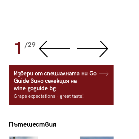
1
2
/29
/
Избери от специалната ни Go
Guide вино селекция на
wine.goguide.bg
Grape expectations - great taste!
Пътешествия