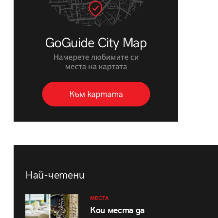
Най-четени
МЕСТА
Кои места да