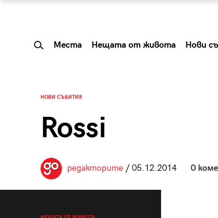
Места
Нещата от живота
Нови с
НОВИ СЪБИТИЯ
Rossi
редакторите
/ 05.12.2014
0 ком
 Shareable:
Summer Prelude: ка
лги вечери и
започва лятото в 
НЕЩАТА ОТ ЖИВОТА