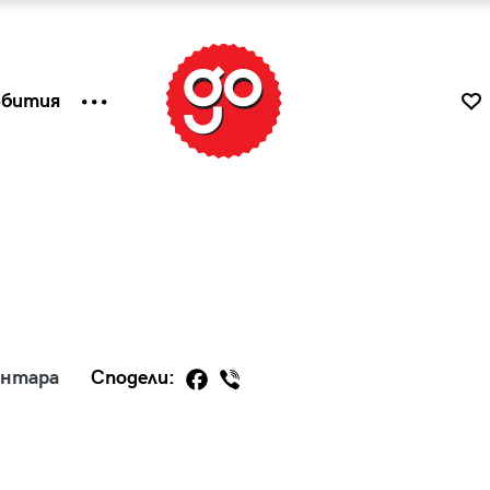
ъбития
ентара
Сподели:
к
Tender is the Wine – Какво
чаша
се пие на Лазурния бряг