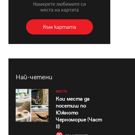
Най-четени
МЕСТА
Кои места да
посетиш по
Южното
Черноморие (Част
II)