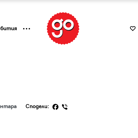
ъбития
ентара
Сподели:
к
Tender is the Wine – Какво
чаша
се пие на Лазурния бряг