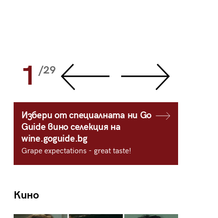
1
2
/29
/
Избери от специалната ни Go
Guide вино селекция на
wine.goguide.bg
Grape expectations - great taste!
Кино