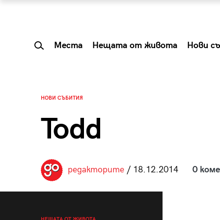
Места
Нещата от живота
Нови с
НОВИ СЪБИТИЯ
Todd
редакторите
/ 18.12.2014
0 ком
 Shareable:
Summer Prelude: ка
лги вечери и
започва лятото в 
НЕЩАТА ОТ ЖИВОТА