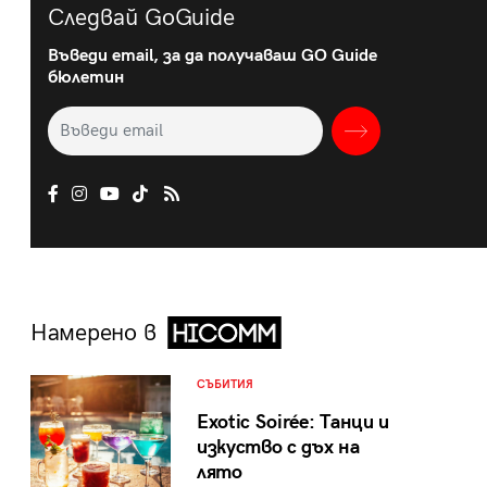
Следвай GoGuide
Въведи email, за да получаваш GO Guide
бюлетин
Намерено в
СЪБИТИЯ
Exotic Soirée: Танци и
изкуство с дъх на
лято