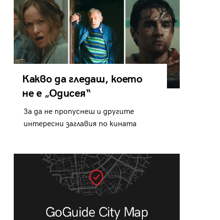
Какво да гледаш, което
не е „Одисея“
За да не пропуснеш и другите
интересни заглавия по кината