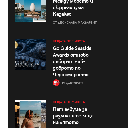
Между морето и
сюрреализма:
Кадакес
ОТ ДЕСИСЛАВА МАКЪЛРЕЙТ
НЕЩАТА ОТ ЖИВОТА
Go Guide Seaside
Awards отново
събират най-
доброто по
Черноморието
РЕДАКТОРИТЕ
НЕЩАТА ОТ ЖИВОТА
Пет албума за
различните лица
на лятото