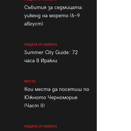
пания
Събития за седмицата:
уикенд на морето (6–9
август)
28
/29
НЕЩАТА ОТ ЖИВОТА
Summer City Guide: 72
часа в Иракли
МЕСТА
Кои места да посетиш по
Южното Черноморие
(Част II)
НЕЩАТА ОТ ЖИВОТА