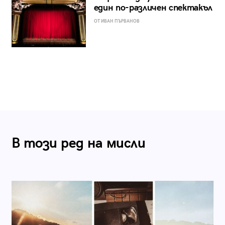
един по-различен спектакъл
ОТ ИВАН ПЪРВАНОВ
В този ред на мисли