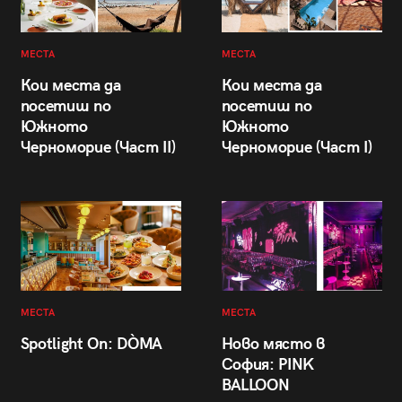
МЕСТА
МЕСТА
Кои места да
Кои места да
посетиш по
посетиш по
Южното
Южното
Черноморие (Част II)
Черноморие (Част I)
МЕСТА
МЕСТА
Spotlight On: DÒMA
Ново място в
София: PINK
BALLOON