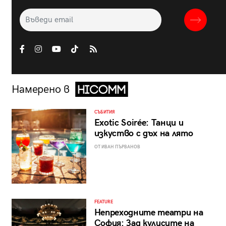
Намерено в
СЪБИТИЯ
Exotic Soirée: Танци и
изкуство с дъх на лято
ОТ ИВАН ПЪРВАНОВ
FEATURE
Непреходните театри на
София: Зад кулисите на