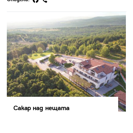
Сакар над нещата