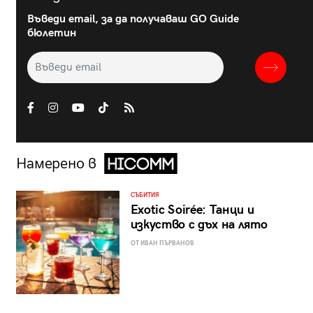
Въведи email, за да получаваш GO Guide
бюлетин
Намерено в
СЪБИТИЯ
Exotic Soirée: Танци и
изкуство с дъх на лято
ОТ ИВАН ПЪРВАНОВ