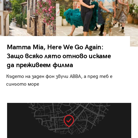
Mamma Mia, Here We Go Again:
Защо всяко лято отново искаме
да преживеем филма
Където на заден фон звучи ABBA, а пред теб е
синьото море