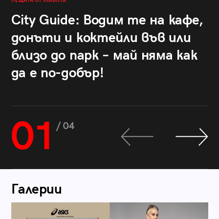
НЕЩАТА ОТ ЖИВОТА
City Guide: Водим те на кафе,
донъти и коктейли във или
близо до парк – май няма как
да е по-добър!
01
/ 04
Галерии