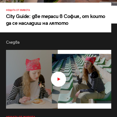
НЕЩАТА ОТ ЖИВОТА
City Guide: две тераси в София, от които
да се насладиш на лятото
Следва