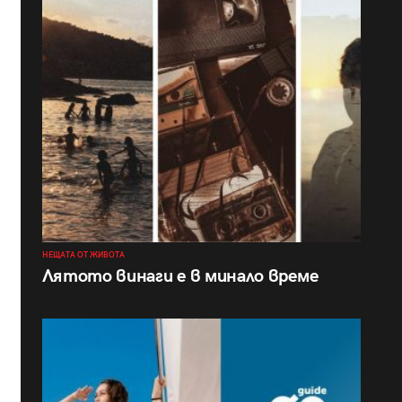
НЕЩАТА ОТ ЖИВОТА
Лятото винаги е в минало време