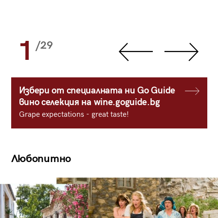
1
/29
Избери от специалната ни Go Guide
вино селекция на wine.goguide.bg
Grape expectations - great taste!
Любопитно