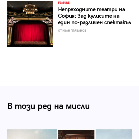
FEATURE
Непреходните театри на
София: Зад кулисите на
един по-различен спектакъл
ОТ ИВАН ПЪРВАНОВ
В този ред на мисли