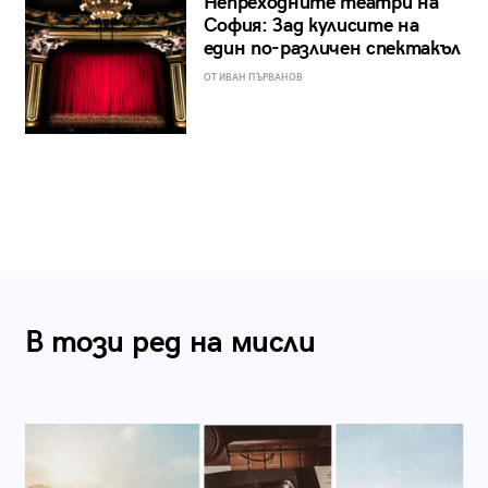
Непреходните театри на
София: Зад кулисите на
един по-различен спектакъл
ОТ ИВАН ПЪРВАНОВ
В този ред на мисли