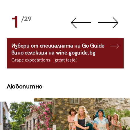
1
/29
Избери от специалната ни Go Guide
вино селекция на wine.goguide.bg
Grape expectations - great taste!
Любопитно