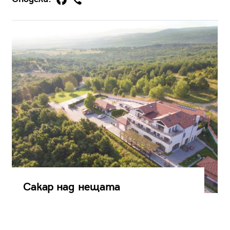
Сакар над нещата