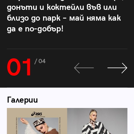
донъти и коктейли във или
близо до парк – май няма как
да е по-добър!
01
/ 04
Галерии