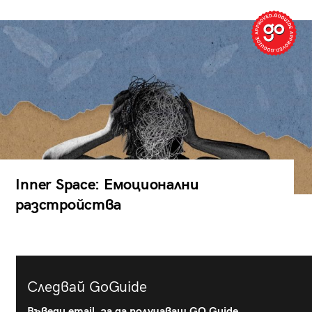
Inner Space: Емоционални
разстройства
Следвай GoGuide
Въведи email, за да получаваш GO Guide