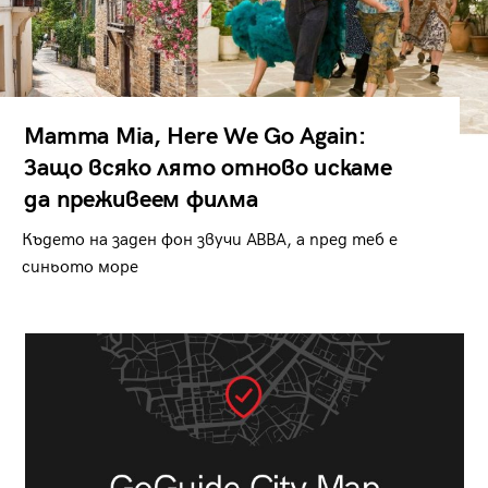
Mamma Mia, Here We Go Again:
Защо всяко лято отново искаме
да преживеем филма
Където на заден фон звучи ABBA, а пред теб е
синьото море