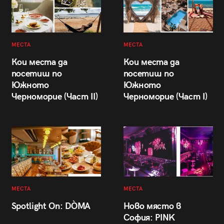
МЕСТА
МЕСТА
Кои места да
Кои места да
посетиш по
посетиш по
Южното
Южното
Черноморие (Част II)
Черноморие (Част I)
МЕСТА
МЕСТА
Spotlight On: DÒMA
Ново място в
София: PINK