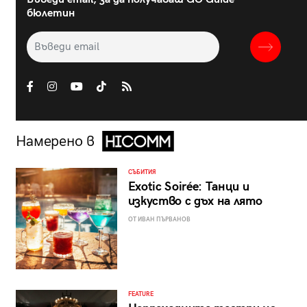
бюлетин
Намерено в
СЪБИТИЯ
Exotic Soirée: Танци и
изкуство с дъх на лято
ОТ ИВАН ПЪРВАНОВ
FEATURE