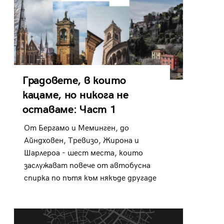
Градовете, в които
кацаме, но никога не
оставаме: Част 1
От Бергамо и Меминген, до
Айндховен, Тревизо, Жирона и
Шарлероа - шест места, които
заслужават повече от автобусна
спирка по пътя към някъде другаде