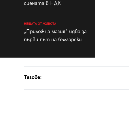
сцената в НДК
НЕЩАТА ОТ ЖИВОТА
„Приложна магия“ идва за
първи път на български
Тагове: