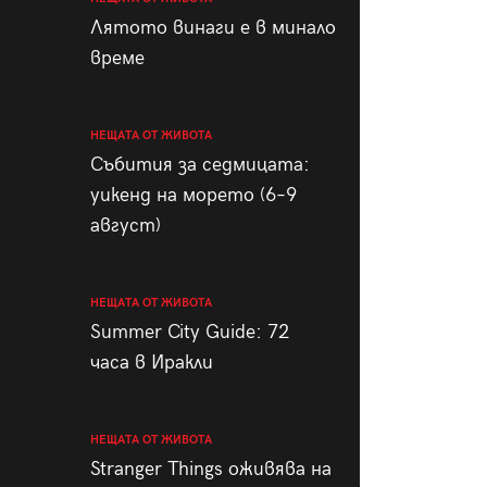
пания
Лятото винаги е в минало
време
НЕЩАТА ОТ ЖИВОТА
28
/29
Събития за седмицата:
уикенд на морето (6–9
август)
НЕЩАТА ОТ ЖИВОТА
Summer City Guide: 72
часа в Иракли
НЕЩАТА ОТ ЖИВОТА
Stranger Things оживява на