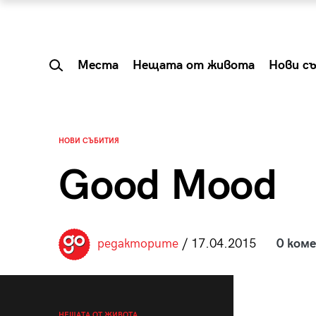
Места
Нещата от живота
Нови с
НОВИ СЪБИТИЯ
Good Mood
редакторите
/ 17.04.2015
0 ком
 Shareable:
Summer Prelude: ка
лги вечери и
започва лятото в 
НЕЩАТА ОТ ЖИВОТА