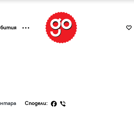
ъбития
ентара
Сподели:
к
Tender is the Wine – Какво
чаша
се пие на Лазурния бряг