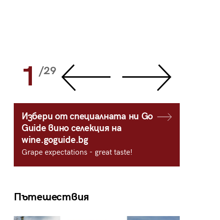
1
2
/29
/
Избери от специалната ни Go
Guide вино селекция на
wine.goguide.bg
Grape expectations - great taste!
Пътешествия