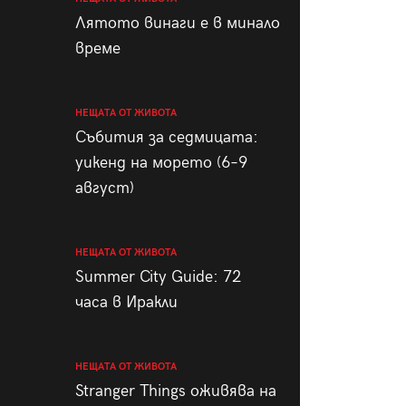
пания
Лятото винаги е в минало
време
НЕЩАТА ОТ ЖИВОТА
28
/29
Събития за седмицата:
уикенд на морето (6–9
август)
НЕЩАТА ОТ ЖИВОТА
Summer City Guide: 72
часа в Иракли
НЕЩАТА ОТ ЖИВОТА
Stranger Things оживява на