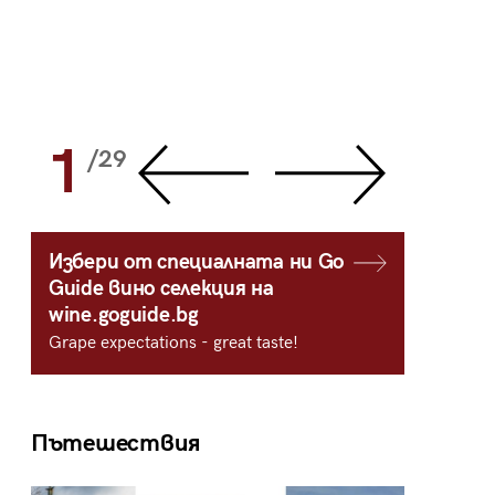
1
2
/29
/
Избери от специалната ни Go
Guide вино селекция на
wine.goguide.bg
Grape expectations - great taste!
Пътешествия