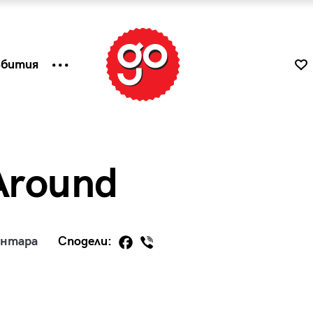
ъбития
 Around
ентара
Сподели:
к
Tender is the Wine – Какво
чаша
се пие на Лазурния бряг