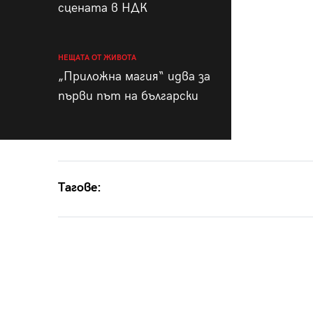
сцената в НДК
НЕЩАТА ОТ ЖИВОТА
„Приложна магия“ идва за
първи път на български
Тагове: