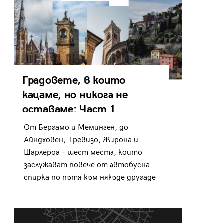
Градовете, в които
кацаме, но никога не
оставаме: Част 1
От Бергамо и Меминген, до
Айндховен, Тревизо, Жирона и
Шарлероа - шест места, които
заслужават повече от автобусна
спирка по пътя към някъде другаде