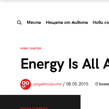
Места
Нещата от живота
Нови с
НОВИ СЪБИТИЯ
Energy Is All
редакторите
/ 08.05.2015
0 ком
 Shareable:
Summer Prelude: ка
лги вечери и
започва лятото в 
НЕЩАТА ОТ ЖИВОТА