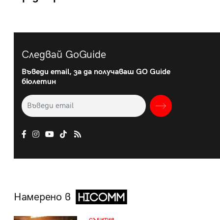
Следвай GoGuide
Въведи email, за да получаваш GO Guide
бюлетин
Намерено в