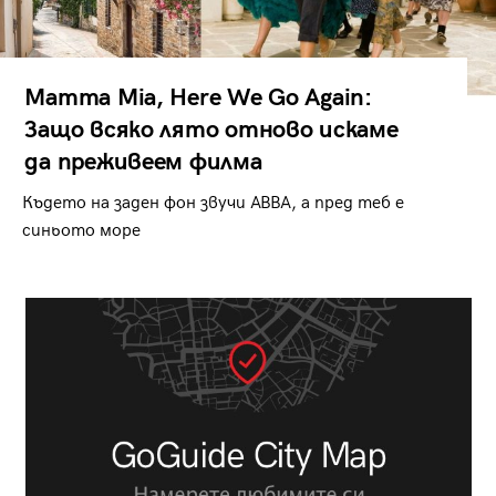
Mamma Mia, Here We Go Again:
Защо всяко лято отново искаме
да преживеем филма
Където на заден фон звучи ABBA, а пред теб е
синьото море