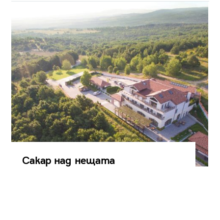
Сакар над нещата