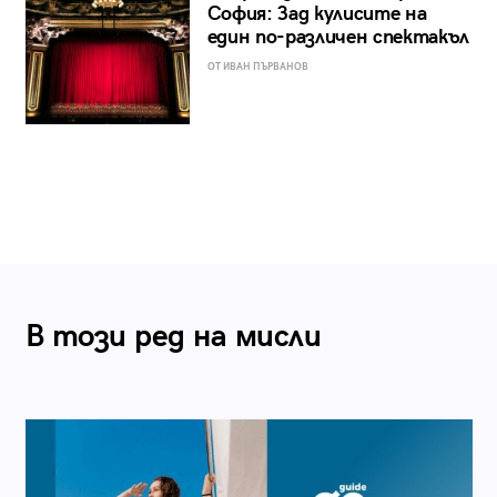
София: Зад кулисите на
един по-различен спектакъл
ОТ ИВАН ПЪРВАНОВ
В този ред на мисли