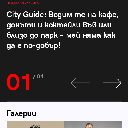
НЕЩАТА ОТ ЖИВОТА
City Guide: Водим те на кафе,
донъти и коктейли във или
близо до парк – май няма как
да е по-добър!
01
/ 04
Галерии