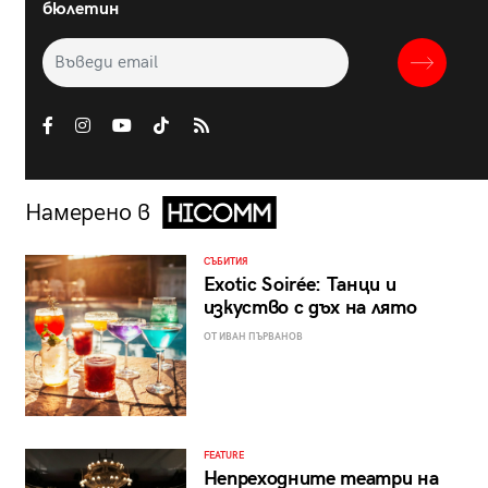
бюлетин
Намерено в
СЪБИТИЯ
Exotic Soirée: Танци и
изкуство с дъх на лято
ОТ ИВАН ПЪРВАНОВ
FEATURE
Непреходните театри на